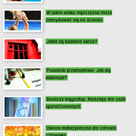
W jakim wieku mężczyzna może
zdecydować się na dziecko
Jakie są badania serca?
Posadzki przemysłowe. Jak się
wykonuje?
Bioniczy kręgosłup. Nadzieja dla osób
sparaliżowanych
Owoce niebezpieczne dla zdrowia
człowieka