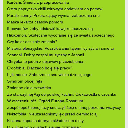
Karōshi. Śmierć z przepracowania
Ostra papryczka chilli zdrowym dodatkiem do potraw
Paraliż senny. Przerażający wymiar zaburzenia snu
Maska lekarza czasów pomoru
9 powodów, żeby odstawić kawę rozpuszczalną
Hikikomori. Skuteczne wycofanie się ze świata społecznego
Czy kolor oczu się zmienia?
Misteria eleuzyjskie. Poszukiwanie tajemnicy życia i śmierci
Scandal. Dobry zespół muzyczny z Japonii
Chrypka to jeden z objawów przeziębienia
Ergofobia. Dlaczego boję się pracy?
Lęki nocne. Zaburzenie snu wieku dziecięcego
Syndrom obcej ręki
Zmienne ciało człowieka
Ze starożytnej Azji do polskiej kuchni. Ciekawostki o czosnku
W otoczeniu róż. Ogród Europa-Rosarium
Zespół opóźnionej fazy snu czyli śpię o innej porze niż wszyscy
Nyktofobia. Nieuzasadniony lęk przed ciemnością
Kiszona kapusta dobrym składnikiem diety
O kulinarnych gustach się nie rozmawia?