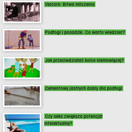
Vercors: Bitwa milczenia
Podłogi i posadzki. Co warto wiedzieć?
Jak przeciwdziałać kolce niemowlęcej?
Cementowy jastrych dobry dla podłogi
Czy seks zwiększa potencjał
intelektualny?