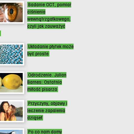
Badanie OCT, pomiar
ciśnienia
wewnątrzgałkowego,
czyli jak zauważyć
Układanie płytek może
być proste
Odrodzenie. Julian
Barnes: Ostatnia
miłość pisarza
Przyczyny, objawy i
leczenie zapalenia
dziąseł
Po co nam domy