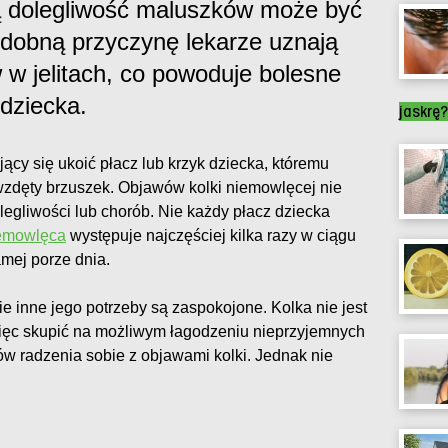
 dolegliwość maluszków może być
odobną przyczynę lekarze uznają
w jelitach, co powoduje bolesne
 dziecka.
jaskrę?
ący się ukoić płacz lub krzyk dziecka, któremu
wzdęty brzuszek. Objawów kolki niemowlęcej nie
legliwości lub chorób. Nie każdy płacz dziecka
iemowlęca
występuje najczęściej kilka razy w ciągu
amej porze dnia.
e inne jego potrzeby są zaspokojone. Kolka nie jest
więc skupić na możliwym łagodzeniu nieprzyjemnych
bów radzenia sobie z objawami kolki. Jednak nie