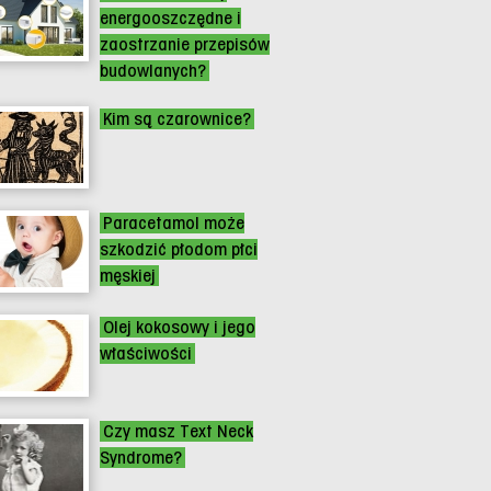
energooszczędne i
zaostrzanie przepisów
budowlanych?
Kim są czarownice?
Paracetamol może
szkodzić płodom płci
męskiej
Olej kokosowy i jego
właściwości
Czy masz Text Neck
Syndrome?