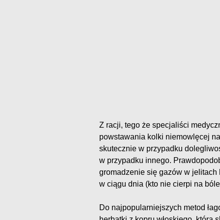
Z racji, tego że specjaliści medyc
powstawania kolki niemowlęcej nal
skutecznie w przypadku dolegliwoś
w przypadku innego. Prawdopodobn
gromadzenie się gazów w jelitach
w ciągu dnia (kto nie cierpi na bó
Do najpopularniejszych metod łag
herbatki z kopru włoskiego, która