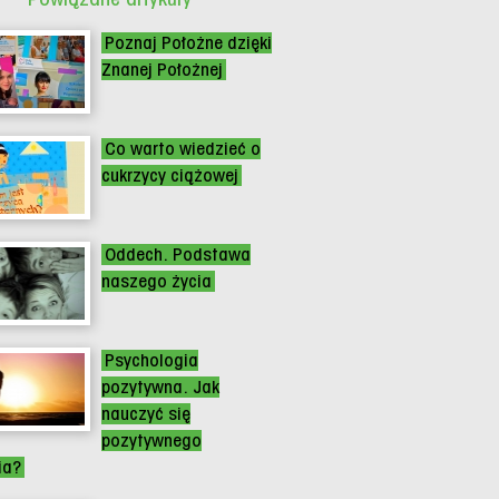
Poznaj Położne dzięki
Znanej Położnej
Co warto wiedzieć o
cukrzycy ciążowej
Oddech. Podstawa
naszego życia
Psychologia
pozytywna. Jak
nauczyć się
pozytywnego
ia?