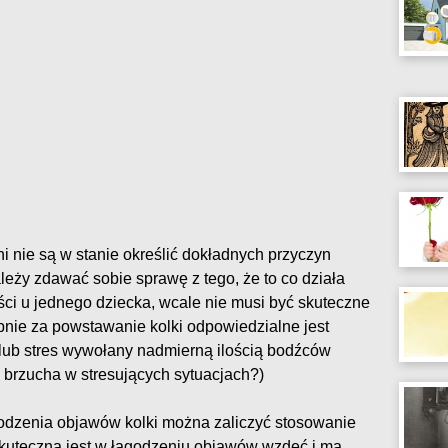
zni nie są w stanie określić dokładnych przyczyn
eży zdawać sobie sprawę z tego, że to co działa
ci u jednego dziecka, wcale nie musi być skuteczne
ie za powstawanie kolki odpowiedzialne jest
 lub stres wywołany nadmierną ilością bodźców
le brzucha w stresujących sytuacjach?)
odzenia objawów kolki można zaliczyć stosowanie
 skuteczna jest w łagodzeniu objawów wzdęć i ma