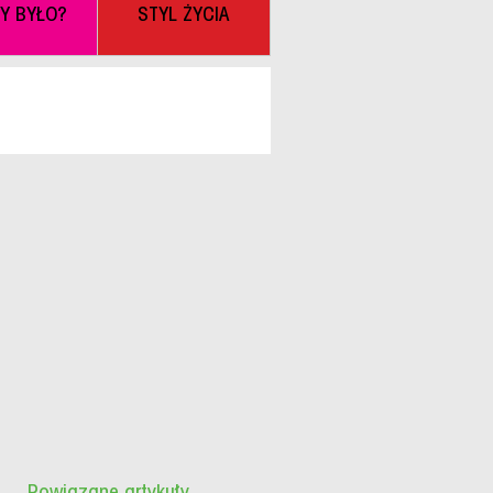
BY BYŁO?
STYL ŻYCIA
Powiązane artykuły