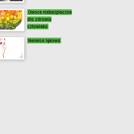
Owoce niebezpieczne
dla zdrowia
człowieka
Nerwica lękowa