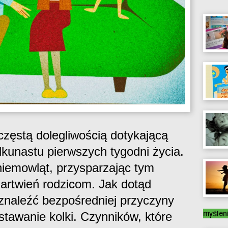
częstą dolegliwością dotykającą
lkunastu pierwszych tygodni życia.
niemowląt, przysparzając tym
artwień rodzicom. Jak dotąd
 znaleźć bezpośredniej przyczyny
myślen
tawanie kolki. Czynników, które