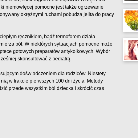
olki niemowlęcej pomocne jest także ogrzewanie
onywany okrężnymi ruchami pobudza jelita do pracy
iepłym ręcznikiem, bądź termoforem działa
śmierza ból. W niektórych sytuacjach pomocne może
aptece gotowych preparatów antykolkowych. Wybór
ześniej skonsultować z pediatrą.
resującym doświadczeniem dla rodziców. Niestety
 nią w trakcie pierwszych 100 dni życia. Metody
zić przede wszystkim ból dziecka i skrócić czas