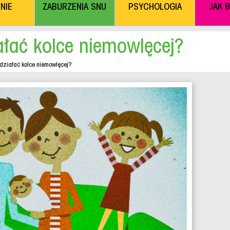
NIE
ZABURZENIA SNU
PSYCHOLOGIA
JAK 
ałać kolce niemowlęcej?
działać kolce niemowlęcej?