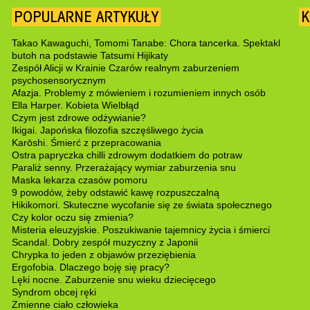
POPULARNE ARTYKUŁY
K
Takao Kawaguchi, Tomomi Tanabe: Chora tancerka. Spektakl
butoh na podstawie Tatsumi Hijikaty
Zespół Alicji w Krainie Czarów realnym zaburzeniem
psychosensorycznym
Afazja. Problemy z mówieniem i rozumieniem innych osób
Ella Harper. Kobieta Wielbłąd
Czym jest zdrowe odżywianie?
Ikigai. Japońska filozofia szczęśliwego życia
Karōshi. Śmierć z przepracowania
Ostra papryczka chilli zdrowym dodatkiem do potraw
Paraliż senny. Przerażający wymiar zaburzenia snu
Maska lekarza czasów pomoru
9 powodów, żeby odstawić kawę rozpuszczalną
Hikikomori. Skuteczne wycofanie się ze świata społecznego
Czy kolor oczu się zmienia?
Misteria eleuzyjskie. Poszukiwanie tajemnicy życia i śmierci
Scandal. Dobry zespół muzyczny z Japonii
Chrypka to jeden z objawów przeziębienia
Ergofobia. Dlaczego boję się pracy?
Lęki nocne. Zaburzenie snu wieku dziecięcego
Syndrom obcej ręki
Zmienne ciało człowieka