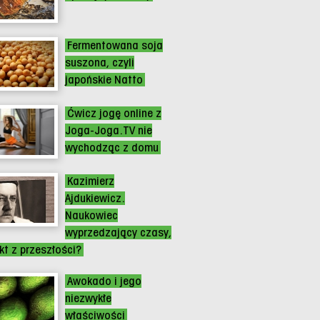
Fermentowana soja
suszona, czyli
japońskie Natto
Ćwicz jogę online z
Joga-Joga.TV nie
wychodząc z domu
Kazimierz
Ajdukiewicz.
Naukowiec
wyprzedzający czasy,
ikt z przeszłości?
Awokado i jego
niezwykłe
właściwości