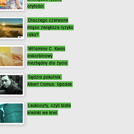
otyłości
Dlaczego czerwone
mięso zwiększa ryzyko
raka?
Witamina C. Kwas
askorbinowy
niezbędny dla życia
Sędzia pokutnik.
Albert Camus: Upadek
Leukocyty, czyli białe
krwinki we krwi