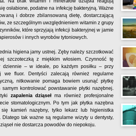
a. Na brak witamin i minerałów dziąsła reagują
się osłabione, podatne na infekcję bakteryjną. Ważne
owaną i dobrze zbilansowaną dietę, dostarczającą
ów, ze szczególnym uwzględnieniem witamin z grupy
zynników, które sprzyjają infekcji bakteryjnej w jamie
papierosów i innych wyrobów tytoniowych.
ednia higiena jamy ustnej. Zęby należy szczotkować
epiej szczoteczką z miękkim włosiem. Czynność tę
 dziennie – w ideale, po każdym posiłku – przy
 we fluor. Dentyści zalecają również regularne
tyczną, nitkowanie pomaga bowiem usunąć płytkę
ym samym kontrolować powstawanie płytki nazębnej.
ktyki
zapalenia dziąseł
ma również profesjonalne
ecie stomatologicznym. Po tym jak płytka nazębna
 się kamień nazębny, tylko lekarz lub higienistka
Dlatego tak ważne są regularne wizyty u dentysty,
dziąseł nie dostarcza powodów do niepokoju.