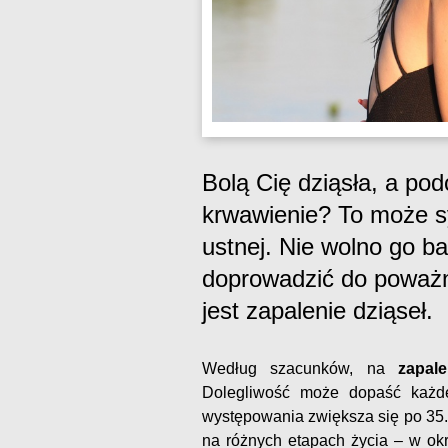
Bolą Cię dziąsła, a po
krwawienie? To może s
ustnej. Nie wolno go b
doprowadzić do poważn
jest zapalenie dziąseł.
Według szacunków, na
zapal
Dolegliwość może dopaść każdeg
występowania zwiększa się po 35.
na różnych etapach życia – w okr