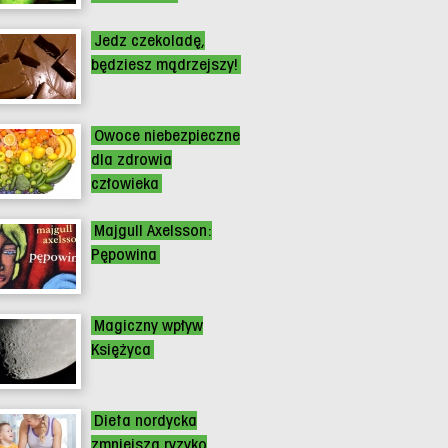
Jedz czekoladę,
będziesz mądrzejszy!
Owoce niebezpieczne
dla zdrowia
człowieka
Majgull Axelsson:
Pępowina
Magiczny wpływ
Księżyca
Dieta nordycka
zmniejsza ryzyko