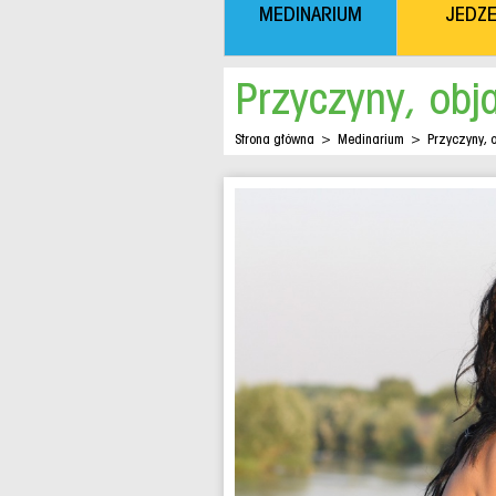
MEDINARIUM
JEDZE
Przyczyny, obja
Strona główna
>
Medinarium
>
Przyczyny, 