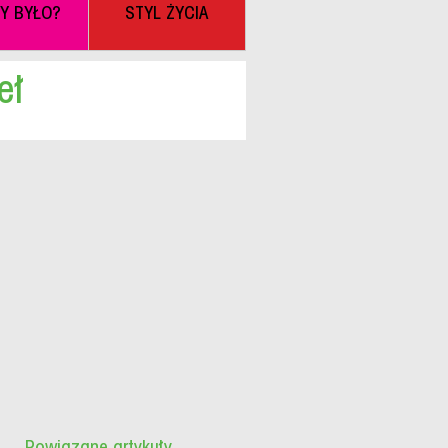
BY BYŁO?
STYL ŻYCIA
eł
Powiązane artykuły