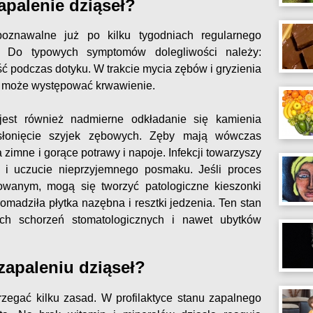
palenie dziąseł?
poznawalne już po kilku tygodniach regularnego
j. Do typowych symptomów dolegliwości należy:
ść podczas dotyku. W trakcie mycia zębów i gryzienia
 może występować krwawienie.
jest również nadmierne odkładanie się kamienia
łonięcie szyjek zębowych. Zęby mają wówczas
zimne i gorące potrawy i napoje. Infekcji towarzyszy
t i uczucie nieprzyjemnego posmaku. Jeśli proces
owanym, mogą się tworzyć patologiczne kieszonki
omadziła płytka nazębna i resztki jedzenia. Ten stan
h schorzeń stomatologicznych i nawet ubytków
apaleniu dziąseł?
trzegać kilku zasad. W profilaktyce stanu zapalnego