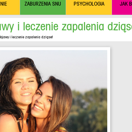
NIE
ZABURZENIA SNU
PSYCHOLOGIA
JAK 
wy i leczenie zapalenia dziąs
objawy i leczenie zapalenia dziąseł