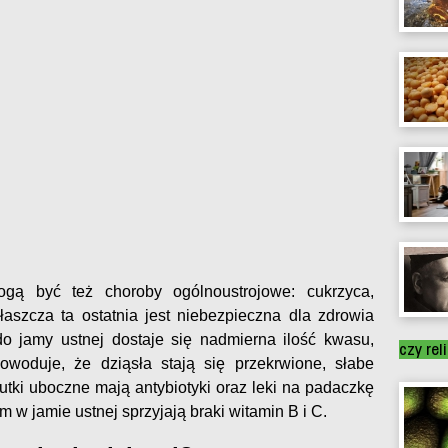
ogą być też choroby ogólnoustrojowe: cukrzyca,
właszcza ta ostatnia jest niebezpieczna dla zdrowia
o jamy ustnej dostaje się nadmierna ilość kwasu,
czy rel
owoduje, że dziąsła stają się przekrwione, słabe
utki uboczne mają antybiotyki oraz leki na padaczkę
m w jamie ustnej sprzyjają braki witamin B i C.