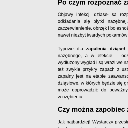
Po czym rozpoznać za
Objawy infekcji dziąseł są roz
odkładania się płytki nazębne
zaczerwienienie, obrzęk i bolesno
nawet niezbyt twardych pokarmów
Typowe dla
zapalenia dziąseł
nazębnego, a w efekcie – ods
wydłużony wygląd i są wrażliwe na 
też zwykle przykry zapach z us
zapalny jest na etapie zaawans
dziąsłowe, w których będzie się gr
może doprowadzić do poważnyc
w uzębieniu.
Czy można zapobiec z
Jak najbardziej! Wystarczy przes