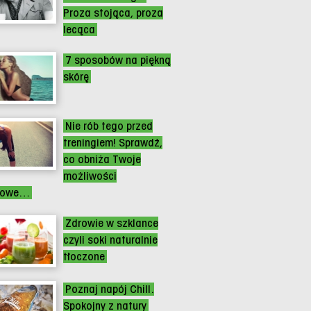
Proza stojąca, proza
lecąca
7 sposobów na piękną
skórę
Nie rób tego przed
treningiem! Sprawdź,
co obniża Twoje
możliwości
ngowe…
Zdrowie w szklance
czyli soki naturalnie
tłoczone
Poznaj napój Chill.
Spokojny z natury