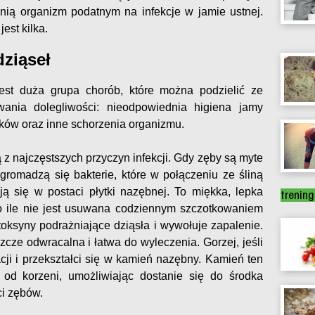
nią organizm podatnym na infekcje w jamie ustnej.
est kilka.
dziąseł
est duża grupa chorób, które można podzielić ze
ania dolegliwości: nieodpowiednia higiena jamy
eków oraz inne schorzenia organizmu.
 z najczęstszych przyczyn infekcji. Gdy zęby są myte
 gromadzą się bakterie, które w połączeniu ze śliną
ą się w postaci płytki nazębnej. To miękka, lepka
treni
 o ile nie jest usuwana codziennym szczotkowaniem
oksyny podrażniające dziąsła i wywołuje zapalenie.
zcze odwracalna i łatwa do wyleczenia. Gorzej, jeśli
cji i przekształci się w kamień nazębny. Kamień ten
 od korzeni, umożliwiając dostanie się do środka
ci zębów.