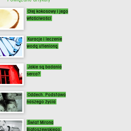
Olej kokosowy i jego
właściwości
Kuracje i leczenie
wodą utlenioną
Jakie są badania
serca?
Oddech. Podstawa
naszego życia
Świat Mirona
Białoszewskiego.