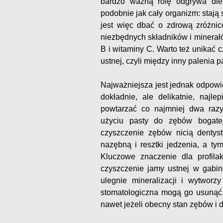
bardzo ważną rolę odgrywa diet
podobnie jak cały organizm: stają 
jest więc dbać o zdrową zróżnic
niezbędnych składników i minerał
B i witaminy C. Warto też unikać c
ustnej, czyli między inny palenia 
Najważniejsza jest jednak odpowi
dokładnie, ale delikatnie, najl
powtarzać co najmniej dwa razy
użyciu pasty do zębów bogatej
czyszczenie zębów nicią dentys
nazębną i resztki jedzenia, a t
Kluczowe znaczenie dla profila
czyszczenie jamy ustnej w gabin
ulegnie mineralizacji i wytworzy
stomatologiczna mogą go usunąć. 
nawet jeżeli obecny stan zębów i 