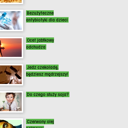
Bezużyteczne
antybiotyki dla dzieci
Ocet jabłkowy
odchudza
Jedz czekoladę,
będziesz mądrzejszy!
Do czego służy soja?
Czerwony olej