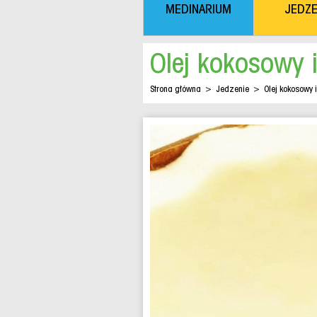
MEDINARIUM
JEDZE
Olej kokosowy 
Strona główna
>
Jedzenie
>
Olej kokosowy 