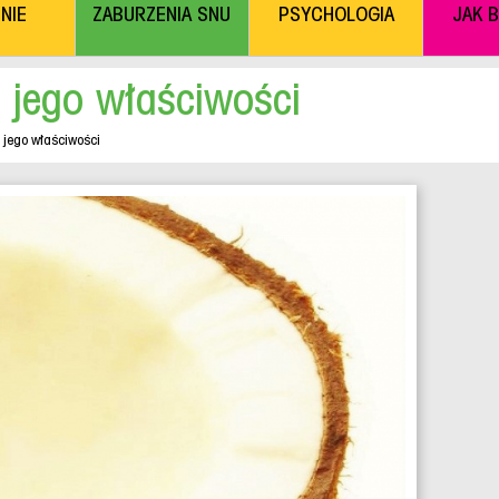
NIE
ZABURZENIA SNU
PSYCHOLOGIA
JAK 
i jego właściwości
i jego właściwości