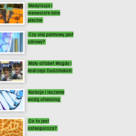
Medytacja i
nieswoiste bóle
pleców
Czy olej palmowy jest
zdrowy?
Mały alfabet Magdy i
Andrzeja Dudzińskich
Kuracje i leczenie
wodą utlenioną
Co to jest
osteoporoza?