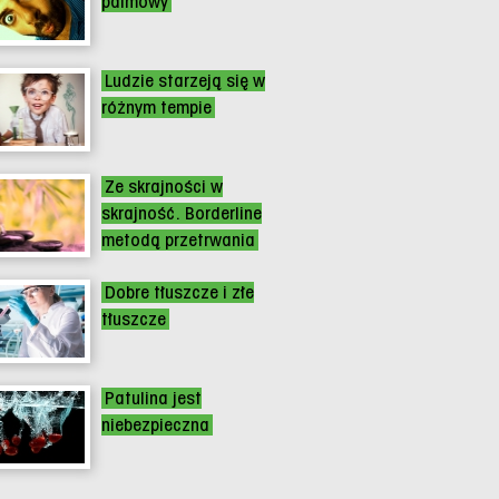
palmowy
Ludzie starzeją się w
różnym tempie
Ze skrajności w
skrajność. Borderline
metodą przetrwania
Dobre tłuszcze i złe
tłuszcze
Patulina jest
niebezpieczna