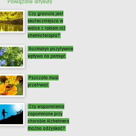
Powiązane artykuły
Czy graviola jest
skuteczniejsza w
walce z rakiem niż
chemioterapia?
Rozmaryn pozytywnie
wpływa na pamięć
Pszczoła musi
przetrwać
Czy wspomnienia
zapomniane przy
chorobie Alzheimera
można odzyskać?