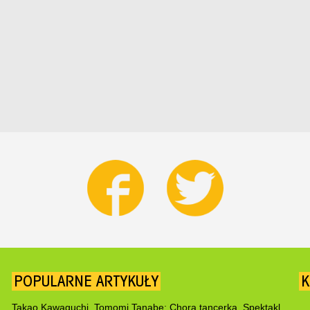
POPULARNE ARTYKUŁY
K
Takao Kawaguchi, Tomomi Tanabe: Chora tancerka. Spektakl