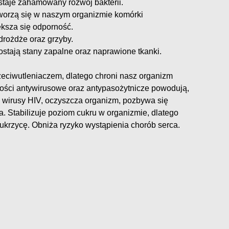
staje zahamowany rozwój bakterii.
tworzą się w naszym organizmie komórki
ksza się odporność.
drożdże oraz grzyby.
tają stany zapalne oraz naprawione tkanki.
zeciwutleniaczem, dlatego chroni nasz organizm
ości antywirusowe oraz antypasożytnicze powodują,
e wirusy HIV, oczyszcza organizm, pozbywa się
. Stabilizuje poziom cukru w organizmie, dlatego
ukrzycę. Obniża ryzyko wystąpienia chorób serca.