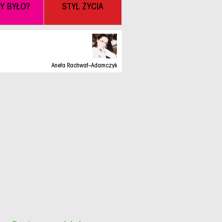
BY BYŁO?
STYL ŻYCIA
Aneta Rachwał–Adamczyk