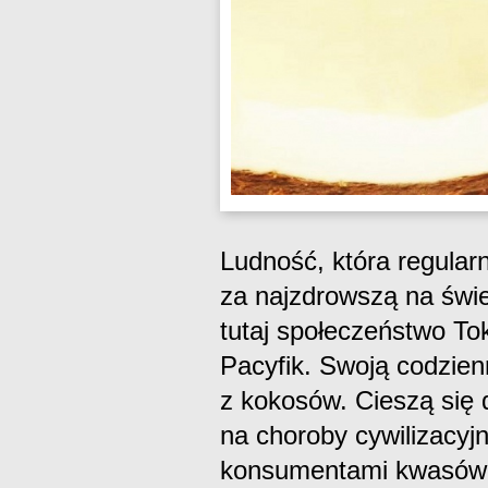
Ludność, która regular
za najzdrowszą na świ
tutaj społeczeństwo To
Pacyfik. Swoją codzien
z kokosów. Cieszą się 
na choroby cywilizacyj
konsumentami kwasów