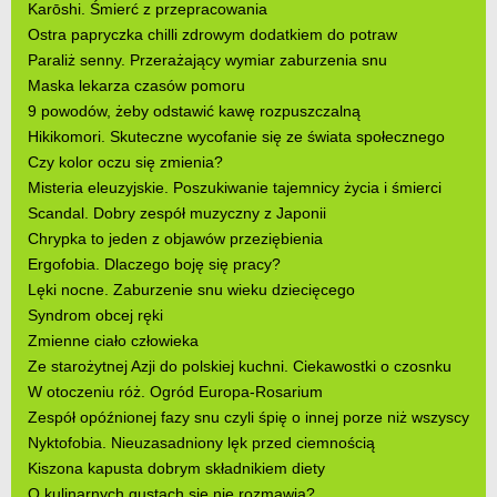
Karōshi. Śmierć z przepracowania
Ostra papryczka chilli zdrowym dodatkiem do potraw
Paraliż senny. Przerażający wymiar zaburzenia snu
Maska lekarza czasów pomoru
9 powodów, żeby odstawić kawę rozpuszczalną
Hikikomori. Skuteczne wycofanie się ze świata społecznego
Czy kolor oczu się zmienia?
Misteria eleuzyjskie. Poszukiwanie tajemnicy życia i śmierci
Scandal. Dobry zespół muzyczny z Japonii
Chrypka to jeden z objawów przeziębienia
Ergofobia. Dlaczego boję się pracy?
Lęki nocne. Zaburzenie snu wieku dziecięcego
Syndrom obcej ręki
Zmienne ciało człowieka
Ze starożytnej Azji do polskiej kuchni. Ciekawostki o czosnku
W otoczeniu róż. Ogród Europa-Rosarium
Zespół opóźnionej fazy snu czyli śpię o innej porze niż wszyscy
Nyktofobia. Nieuzasadniony lęk przed ciemnością
Kiszona kapusta dobrym składnikiem diety
O kulinarnych gustach się nie rozmawia?