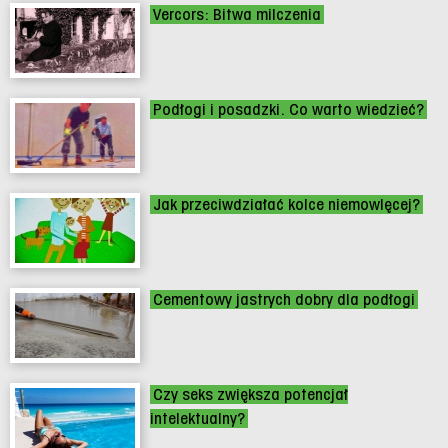
Vercors: Bitwa milczenia
Podłogi i posadzki. Co warto wiedzieć?
Jak przeciwdziałać kolce niemowlęcej?
Cementowy jastrych dobry dla podłogi
Czy seks zwiększa potencjał
intelektualny?