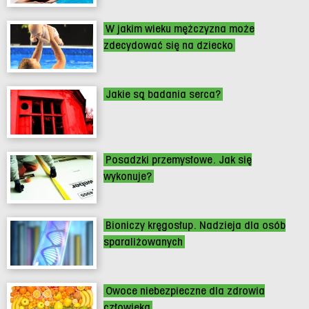
W jakim wieku mężczyzna może
zdecydować się na dziecko
Jakie są badania serca?
Posadzki przemysłowe. Jak się
wykonuje?
Bioniczy kręgosłup. Nadzieja dla osób
sparaliżowanych
Owoce niebezpieczne dla zdrowia
człowieka