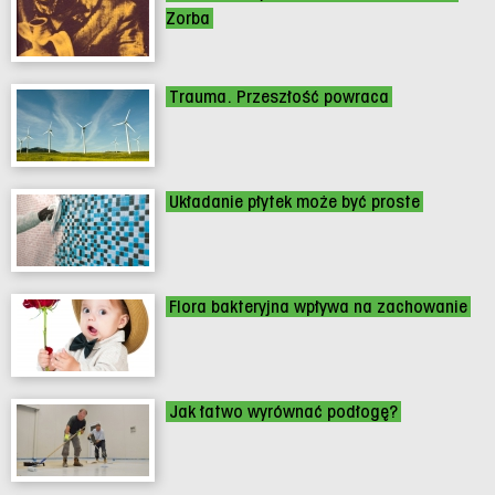
Zorba
Trauma. Przeszłość powraca
Układanie płytek może być proste
Flora bakteryjna wpływa na zachowanie
Jak łatwo wyrównać podłogę?