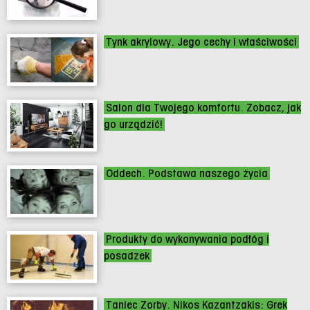
Tynk akrylowy. Jego cechy i właściwości
Salon dla Twojego komfortu. Zobacz, jak
go urządzić!
Oddech. Podstawa naszego życia
Produkty do wykonywania podłóg i
posadzek
Taniec Zorby. Nikos Kazantzakis: Grek