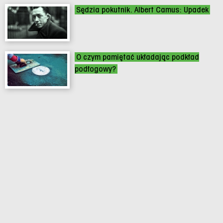
Sędzia pokutnik. Albert Camus: Upadek
O czym pamiętać układając podkład
podłogowy?