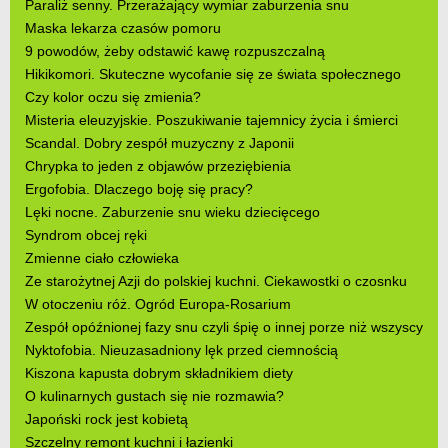
Paraliż senny. Przerażający wymiar zaburzenia snu
Maska lekarza czasów pomoru
9 powodów, żeby odstawić kawę rozpuszczalną
Hikikomori. Skuteczne wycofanie się ze świata społecznego
Czy kolor oczu się zmienia?
Misteria eleuzyjskie. Poszukiwanie tajemnicy życia i śmierci
Scandal. Dobry zespół muzyczny z Japonii
Chrypka to jeden z objawów przeziębienia
Ergofobia. Dlaczego boję się pracy?
Lęki nocne. Zaburzenie snu wieku dziecięcego
Syndrom obcej ręki
Zmienne ciało człowieka
Ze starożytnej Azji do polskiej kuchni. Ciekawostki o czosnku
W otoczeniu róż. Ogród Europa-Rosarium
Zespół opóźnionej fazy snu czyli śpię o innej porze niż wszyscy
Nyktofobia. Nieuzasadniony lęk przed ciemnością
Kiszona kapusta dobrym składnikiem diety
O kulinarnych gustach się nie rozmawia?
Japoński rock jest kobietą
Szczelny remont kuchni i łazienki