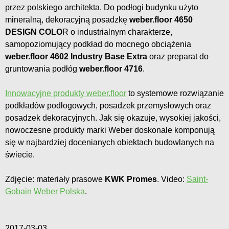
przez polskiego architekta. Do podłogi budynku użyto
mineralną, dekoracyjną posadzkę
weber.floor 4650
DESIGN COLO
R o industrialnym charakterze,
samopoziomujący podkład do mocnego obciążenia
weber.floor 4602 Industry Base Extra
oraz preparat do
gruntowania podłóg
weber.floor 4716
.
Innowacyjne produkty weber.floor
to systemowe rozwiązanie
podkładów podłogowych, posadzek przemysłowych oraz
posadzek dekoracyjnych. Jak się okazuje, wysokiej jakości,
nowoczesne produkty marki Weber doskonale komponują
się w najbardziej docenianych obiektach budowlanych na
świecie.
Zdjęcie: materiały prasowe
KWK Promes
. Video:
Saint-
Gobain Weber Polska
.
2017-03-03