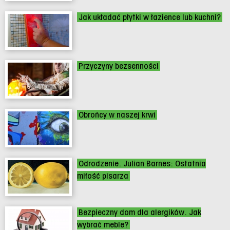
Jak układać płytki w łazience lub kuchni?
Przyczyny bezsenności
Obrońcy w naszej krwi
Odrodzenie. Julian Barnes: Ostatnia
miłość pisarza
Bezpieczny dom dla alergików. Jak
wybrać meble?