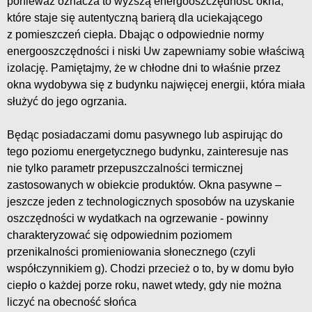
ponieważ oznacza to wyższą energooszczędność okna,
które staje się autentyczną barierą dla uciekającego
z pomieszczeń ciepła. Dbając o odpowiednie normy
energooszczędności i niski Uw zapewniamy sobie właściwą
izolację. Pamiętajmy, że w chłodne dni to właśnie przez
okna wydobywa się z budynku najwięcej energii, która miała
służyć do jego ogrzania.
Będąc posiadaczami domu pasywnego lub aspirując do
tego poziomu energetycznego budynku, zainteresuje nas
nie tylko parametr przepuszczalności termicznej
zastosowanych w obiekcie produktów. Okna pasywne –
jeszcze jeden z technologicznych sposobów na uzyskanie
oszczędności w wydatkach na ogrzewanie - powinny
charakteryzować się odpowiednim poziomem
przenikalności promieniowania słonecznego (czyli
współczynnikiem g). Chodzi przecież o to, by w domu było
ciepło o każdej porze roku, nawet wtedy, gdy nie można
liczyć na obecność słońca