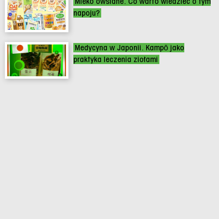
Mleko owsiane. Co warto wiedzieć o tym
napoju?
Medycyna w Japonii. Kampō jako
praktyka leczenia ziołami