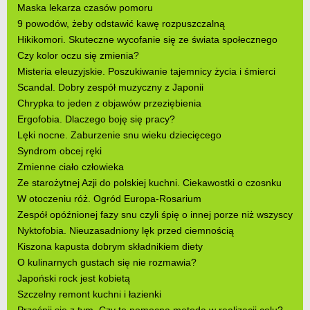
Maska lekarza czasów pomoru
9 powodów, żeby odstawić kawę rozpuszczalną
Hikikomori. Skuteczne wycofanie się ze świata społecznego
Czy kolor oczu się zmienia?
Misteria eleuzyjskie. Poszukiwanie tajemnicy życia i śmierci
Scandal. Dobry zespół muzyczny z Japonii
Chrypka to jeden z objawów przeziębienia
Ergofobia. Dlaczego boję się pracy?
Lęki nocne. Zaburzenie snu wieku dziecięcego
Syndrom obcej ręki
Zmienne ciało człowieka
Ze starożytnej Azji do polskiej kuchni. Ciekawostki o czosnku
W otoczeniu róż. Ogród Europa-Rosarium
Zespół opóźnionej fazy snu czyli śpię o innej porze niż wszyscy
Nyktofobia. Nieuzasadniony lęk przed ciemnością
Kiszona kapusta dobrym składnikiem diety
O kulinarnych gustach się nie rozmawia?
Japoński rock jest kobietą
Szczelny remont kuchni i łazienki
Prześpij się z tym. Czy to pomocna metoda w realizacji celu?