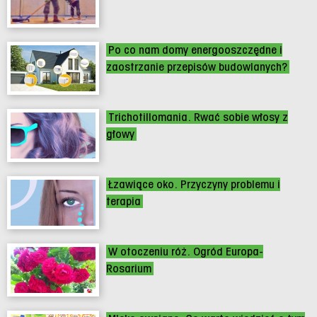
Po co nam domy energooszczędne i
zaostrzanie przepisów budowlanych?
Trichotillomania. Rwać sobie włosy z
głowy
Łzawiące oko. Przyczyny problemu i
terapia
W otoczeniu róż. Ogród Europa-
Rosarium