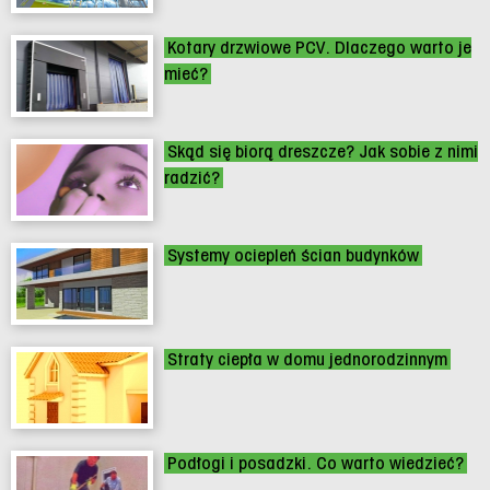
Kotary drzwiowe PCV. Dlaczego warto je
mieć?
Skąd się biorą dreszcze? Jak sobie z nimi
radzić?
Systemy ociepleń ścian budynków
Straty ciepła w domu jednorodzinnym
Podłogi i posadzki. Co warto wiedzieć?