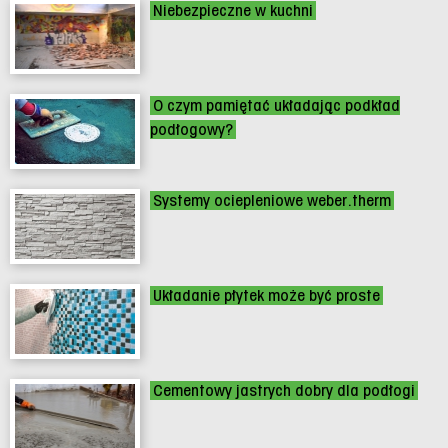
Niebezpieczne w kuchni
O czym pamiętać układając podkład
podłogowy?
Systemy ociepleniowe weber.therm
Układanie płytek może być proste
Cementowy jastrych dobry dla podłogi