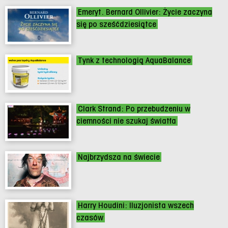
Emeryt. Bernard Ollivier: Życie zaczyna
się po sześćdziesiątce
Tynk z technologią AquaBalance
Clark Strand: Po przebudzeniu w
ciemności nie szukaj światła
Najbrzydsza na świecie
Harry Houdini: Iluzjonista wszech
czasów