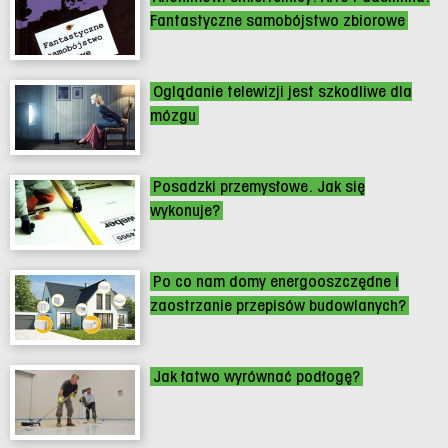
Fantastyczne samobójstwo zbiorowe
Oglądanie telewizji jest szkodliwe dla
mózgu
Posadzki przemysłowe. Jak się
wykonuje?
Po co nam domy energooszczędne i
zaostrzanie przepisów budowlanych?
Jak łatwo wyrównać podłogę?