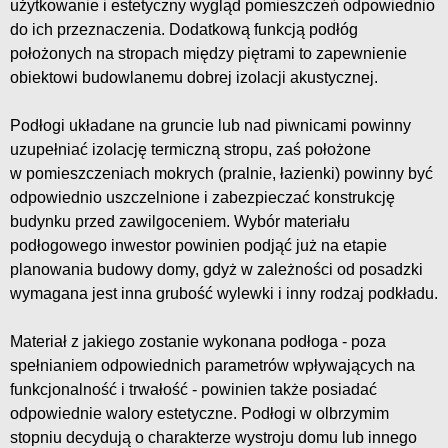
użytkowanie i estetyczny wygląd pomieszczeń odpowiednio
do ich przeznaczenia. Dodatkową funkcją podłóg
położonych na stropach między piętrami to zapewnienie
obiektowi budowlanemu dobrej izolacji akustycznej.
Podłogi układane na gruncie lub nad piwnicami powinny
uzupełniać izolację termiczną stropu, zaś położone
w pomieszczeniach mokrych (pralnie, łazienki) powinny być
odpowiednio uszczelnione i zabezpieczać konstrukcję
budynku przed zawilgoceniem. Wybór materiału
podłogowego inwestor powinien podjąć już na etapie
planowania budowy domy, gdyż w zależności od posadzki
wymagana jest inna grubość wylewki i inny rodzaj podkładu.
Materiał z jakiego zostanie wykonana podłoga - poza
spełnianiem odpowiednich parametrów wpływających na
funkcjonalność i trwałość - powinien także posiadać
odpowiednie walory estetyczne. Podłogi w olbrzymim
stopniu decydują o charakterze wystroju domu lub innego