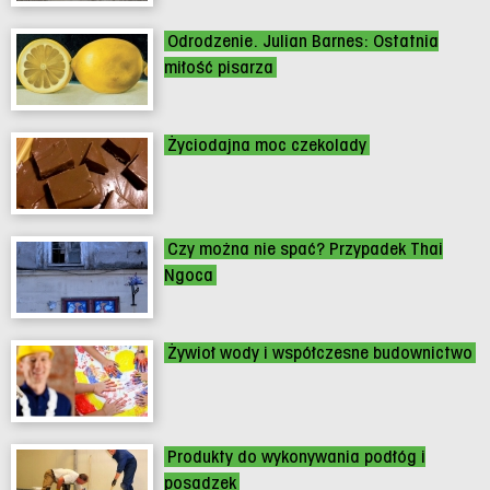
Odrodzenie. Julian Barnes: Ostatnia
miłość pisarza
Życiodajna moc czekolady
Czy można nie spać? Przypadek Thai
Ngoca
Żywioł wody i współczesne budownictwo
Produkty do wykonywania podłóg i
posadzek