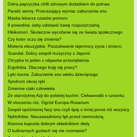
Ostra papryczka chilli zdrowym dodatkiem do potraw
Paraliż senny. Przerażający wymiar zaburzenia snu
Maska lekarza czasów pomoru
9 powodów, żeby odstawić kawę rozpuszczalną
Hikikomori. Skuteczne wycofanie się ze świata społecznego
Czy kolor oczu się zmienia?
Misteria eleuzyjskie. Poszukiwanie tajemnicy życia i śmierci
Scandal. Dobry zespół muzyczny z Japonii
Chrypka to jeden z objawów przeziębienia
Ergofobia. Dlaczego boję się pracy?
Lęki nocne. Zaburzenie snu wieku dziecięcego
Syndrom obcej ręki
Zmienne ciało człowieka
Ze starożytnej Azji do polskiej kuchni. Ciekawostki o czosnku
W otoczeniu róż. Ogród Europa-Rosarium
Zespół opóźnionej fazy snu czyli śpię o innej porze niż wszyscy
Nyktofobia. Nieuzasadniony lęk przed ciemnością
Kiszona kapusta dobrym składnikiem diety
O kulinarnych gustach się nie rozmawia?