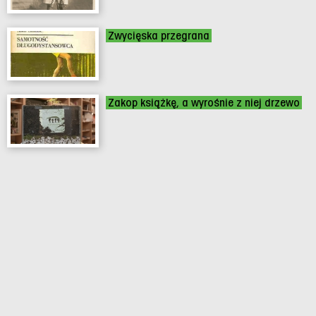
Zwycięska przegrana
Zakop książkę, a wyrośnie z niej drzewo