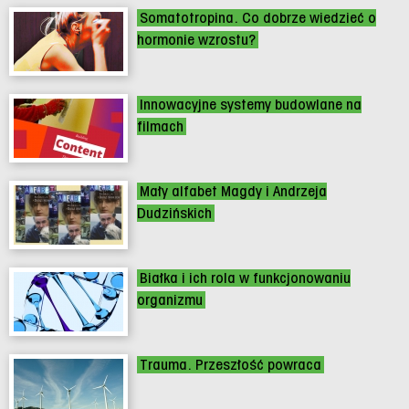
Somatotropina. Co dobrze wiedzieć o
hormonie wzrostu?
Innowacyjne systemy budowlane na
filmach
Mały alfabet Magdy i Andrzeja
Dudzińskich
Białka i ich rola w funkcjonowaniu
organizmu
Trauma. Przeszłość powraca