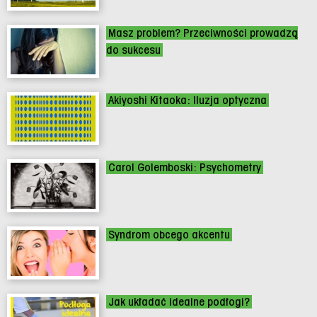
Masz problem? Przeciwności prowadzą
do sukcesu
Akiyoshi Kitaoka: Iluzja optyczna
Carol Golemboski: Psychometry
Syndrom obcego akcentu
Jak układać idealne podłogi?