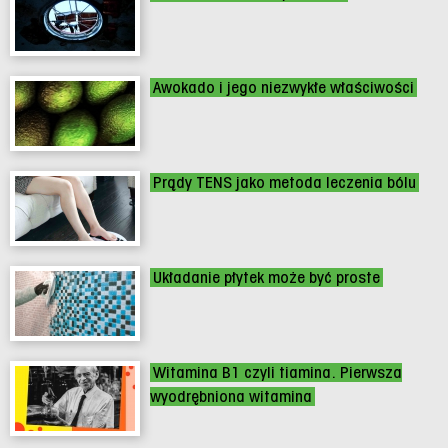
Awokado i jego niezwykłe właściwości
Prądy TENS jako metoda leczenia bólu
Układanie płytek może być proste
Witamina B1 czyli tiamina. Pierwsza
wyodrębniona witamina