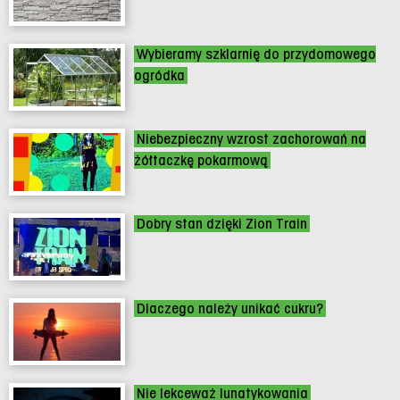
Wybieramy szklarnię do przydomowego
ogródka
Niebezpieczny wzrost zachorowań na
żółtaczkę pokarmową
Dobry stan dzięki Zion Train
Dlaczego należy unikać cukru?
Nie lekceważ lunatykowania