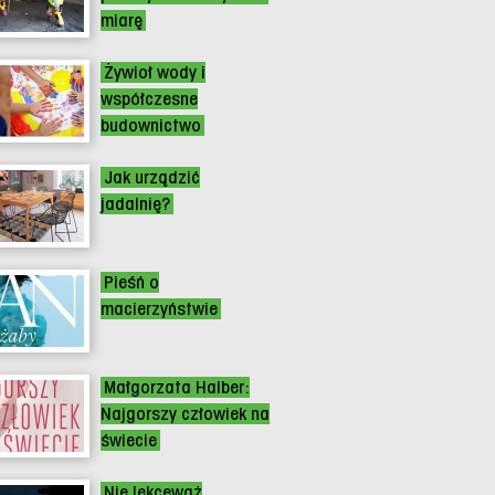
miarę
Żywioł wody i
współczesne
budownictwo
Jak urządzić
jadalnię?
Pieśń o
macierzyństwie
Małgorzata Halber:
Najgorszy człowiek na
świecie
Nie lekceważ