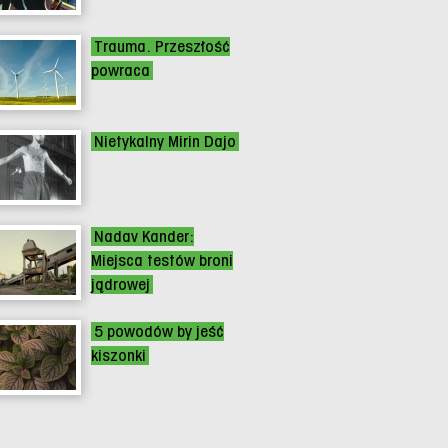
Trauma. Przeszłość
powraca
Nietykalny Mirin Dajo
Nadav Kander:
Miejsca testów broni
jądrowej
5 powodów by jeść
kiszonki