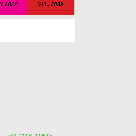
BY BYŁO?
STYL ŻYCIA
Powiązane artykuły