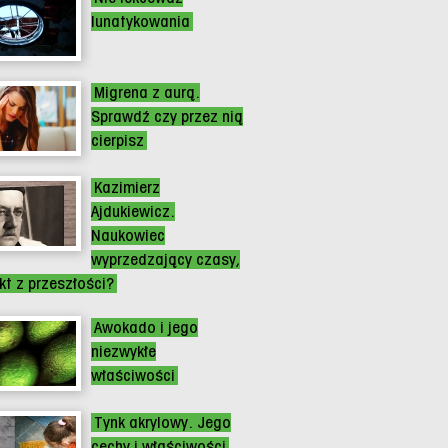
lunatykowania
Migrena z aurą.
Sprawdź czy przez nią
cierpisz
Kazimierz
Ajdukiewicz.
Naukowiec
wyprzedzający czasy,
ikt z przeszłości?
Awokado i jego
niezwykłe
właściwości
Tynk akrylowy. Jego
cechy i właściwości