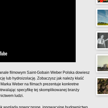
kanale filmowym Saint-Gobain Weber Polska dowiesz
ję lub hydroizolację. Zobaczysz jak należy kłaść
 Marka Weber na filmach prezentuje konkretne
utrwalając specyfikę tej skomplikowanej branży
nictwem ludzi.
 jak wygląda nowoczesne, innowacyjne budownictwo