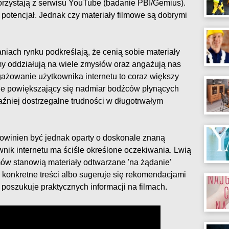
orzystają z serwisu YouTube (badanie PBI/Gemius).
potencjał. Jednak czy materiały filmowe są dobrymi
iach rynku podkreślają, że cenią sobie materiały
ilmy oddziałują na wiele zmysłów oraz angażują nas
ngażowanie użytkownika internetu to coraz większy
ie powiększający się nadmiar bodźców płynących
aźniej dostrzegalne trudności w długotrwałym
powinien być jednak oparty o doskonale znaną
wnik internetu ma ściśle określone oczekiwania. Lwią
ów stanowią materiały odtwarzane 'na żądanie'
 konkretne treści albo sugeruje się rekomendacjami
 poszukuje praktycznych informacji na filmach.