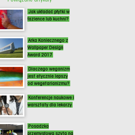
Jak układać płytki w
łazience lub kuchni?
Arka Koniecznego z
Wallpaper Design
Award 2017
Dlaczego weganizm
jest etycznie lepszy
od wegetarianizmu?
Konferencje naukowe i
warsztaty dla lekarzy
Posadzka
przemysłowa szyta na