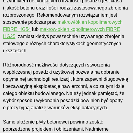
Czynnikiem decydującym o trwałości posadzki jest klasa
i jakość betonu oraz ilość i rodzaj zastosowanego zbrojenia
rozproszonego. Rekomendowanym rozwiązaniem jest
stosowanie podczas prac
makrowłókien kopolimerowych
FIBRE HG54
lub
makrowłókien kopolimerowych FIBRE
HG25
, zamiast kiedyś powszechnie używanego zbrojenia
stalowego o różnych charakterystykach geometrycznych
i kształtach.
Różnorodność możliwości dotyczących stworzenia
współczesnej posadzki użytkowej pozwala na dobranie
optymalnej technologii realizacji, która zapewni długotrwałą
i bezawaryjną eksploatację nawierzchni, a co za tym idzie
całego obiektu budowlanego. Należy jednak pamiętać, że
wybór sposobu wykonania posadzki powinien być oparty
o precyzyjną analizę warunków eksploatacyjnych.
Samo ułożenie płyty betonowej powinno zostać
poprzedzone projektem i obliczeniami. Nadmierne