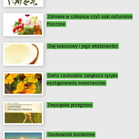
Zdrowie w szklance czyli soki naturalnie
tłoczone
Olej kokosowy i jego właściwości
Dieta zachodnia zwiększa ryzyko
występowania nowotworów
Zwycięska przegrana
Osobowość borderline