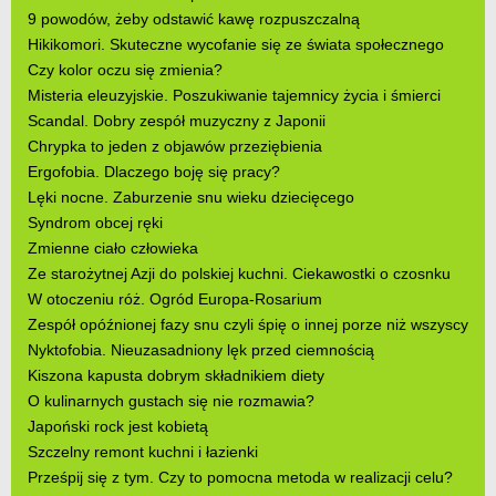
9 powodów, żeby odstawić kawę rozpuszczalną
Hikikomori. Skuteczne wycofanie się ze świata społecznego
Czy kolor oczu się zmienia?
Misteria eleuzyjskie. Poszukiwanie tajemnicy życia i śmierci
Scandal. Dobry zespół muzyczny z Japonii
Chrypka to jeden z objawów przeziębienia
Ergofobia. Dlaczego boję się pracy?
Lęki nocne. Zaburzenie snu wieku dziecięcego
Syndrom obcej ręki
Zmienne ciało człowieka
Ze starożytnej Azji do polskiej kuchni. Ciekawostki o czosnku
W otoczeniu róż. Ogród Europa-Rosarium
Zespół opóźnionej fazy snu czyli śpię o innej porze niż wszyscy
Nyktofobia. Nieuzasadniony lęk przed ciemnością
Kiszona kapusta dobrym składnikiem diety
O kulinarnych gustach się nie rozmawia?
Japoński rock jest kobietą
Szczelny remont kuchni i łazienki
Prześpij się z tym. Czy to pomocna metoda w realizacji celu?