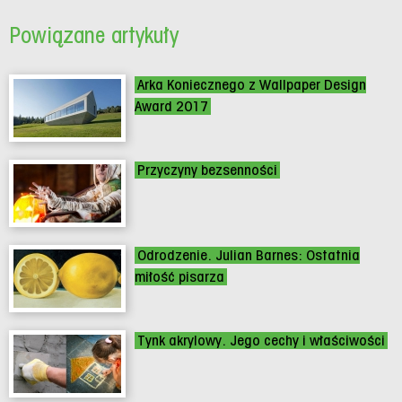
Powiązane artykuły
Arka Koniecznego z Wallpaper Design
Award 2017
Przyczyny bezsenności
Odrodzenie. Julian Barnes: Ostatnia
miłość pisarza
Tynk akrylowy. Jego cechy i właściwości