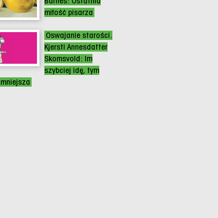
Barnes: Ostatnia
miłość pisarza
Oswajanie starości.
Kjersti Annesdatter
Skomsvold: Im
szybciej idę, tym
 mniejsza