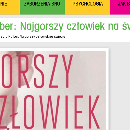
NIE
ZABURZENIA SNU
PSYCHOLOGIA
JAK 
ber: Najgorszy człowiek na ś
zata Halber: Najgorszy człowiek na świecie