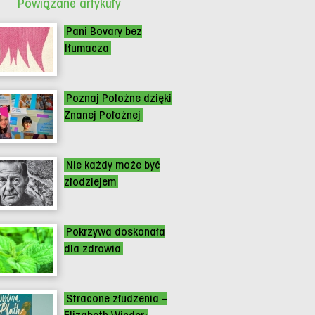
Powiązane artykuły
Pani Bovary bez
tłumacza
Poznaj Położne dzięki
Znanej Położnej
Nie każdy może być
złodziejem
Pokrzywa doskonała
dla zdrowia
Stracone złudzenia –