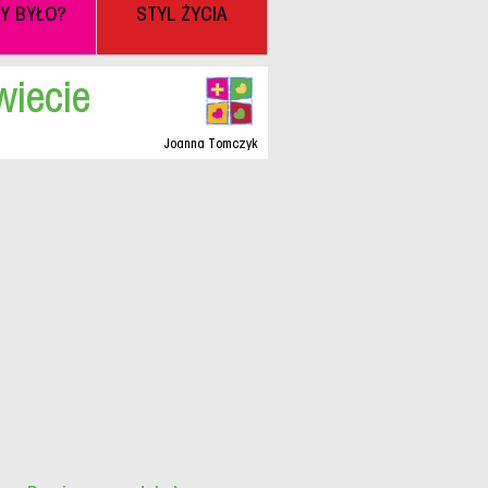
BY BYŁO?
STYL ŻYCIA
wiecie
Joanna Tomczyk