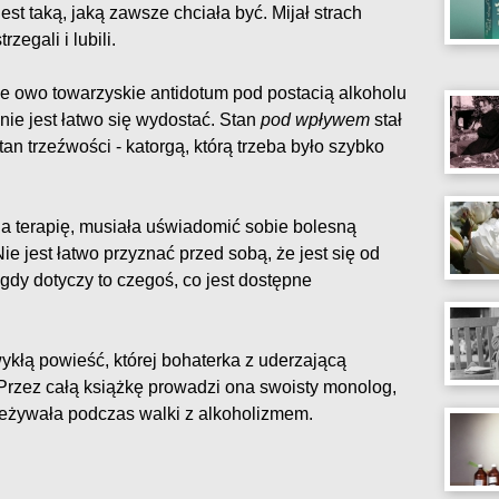
jest taką, jaką zawsze chciała być. Mijał strach
zegali i lubili.
e owo towarzyskie antidotum pod postacią alkoholu
 nie jest łatwo się wydostać. Stan
pod wpływem
stał
tan trzeźwości - katorgą, którą trzeba było szybko
a terapię, musiała uświadomić sobie bolesną
ie jest łatwo przyznać przed sobą, że jest się od
dy dotyczy to czegoś, co jest dostępne
ykłą powieść, której bohaterka z uderzającą
Przez całą książkę prowadzi ona swoisty monolog,
zeżywała podczas walki z alkoholizmem.