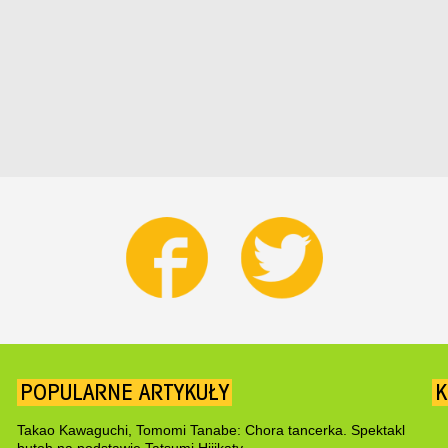
POPULARNE ARTYKUŁY
K
Takao Kawaguchi, Tomomi Tanabe: Chora tancerka. Spektakl
butoh na podstawie Tatsumi Hijikaty