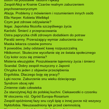
Zespół Alicji w Krainie Czarów realnym zaburzeniem
psychosensorycznym
Afazja. Problemy z mówieniem i rozumieniem innych osób
Ella Harper. Kobieta Wielbłąd
Czym jest zdrowe odżywianie?
Ikigai. Japońska filozofia szczęśliwego życia
Karōshi. Śmierć z przepracowania
Ostra papryczka chilli zdrowym dodatkiem do potraw
Paraliż senny. Przerażający wymiar zaburzenia snu
Maska lekarza czasów pomoru
9 powodów, żeby odstawić kawę rozpuszczalną
Hikikomori. Skuteczne wycofanie się ze świata społecznego
Czy kolor oczu się zmienia?
Misteria eleuzyjskie. Poszukiwanie tajemnicy życia i śmierci
Scandal. Dobry zespół muzyczny z Japonii
Chrypka to jeden z objawów przeziębienia
Ergofobia. Dlaczego boję się pracy?
Lęki nocne. Zaburzenie snu wieku dziecięcego
Syndrom obcej ręki
Zmienne ciało człowieka
Ze starożytnej Azji do polskiej kuchni. Ciekawostki o czosnku
W otoczeniu róż. Ogród Europa-Rosarium
Zespół opóźnionej fazy snu czyli śpię o innej porze niż wszyscy
Nyktofobia. Nieuzasadniony lęk przed ciemnością