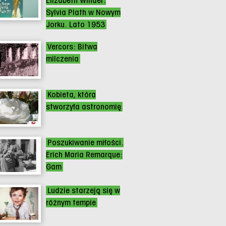
Elizabeth Winder:
Sylvia Plath w Nowym
Jorku. Lato 1953
Vercors: Bitwa
milczenia
Kobieta, która
stworzyła astronomię
Poszukiwanie miłości.
Erich Maria Remarque:
Gam
Ludzie starzeją się w
różnym tempie