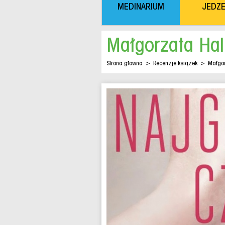
MEDINARIUM
JEDZE
Małgorzata Hal
Strona główna
>
Recenzje książek
>
Małgor