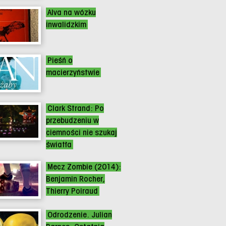
Alva na wózku
inwalidzkim
Pieśń o
macierzyństwie
Clark Strand: Po
przebudzeniu w
ciemności nie szukaj
światła
Mecz Zombie (2014):
Benjamin Rocher,
Thierry Poiraud
Odrodzenie. Julian