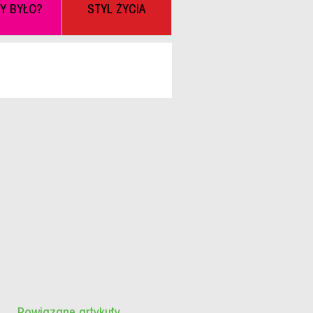
BY BYŁO?
STYL ŻYCIA
Powiązane artykuły