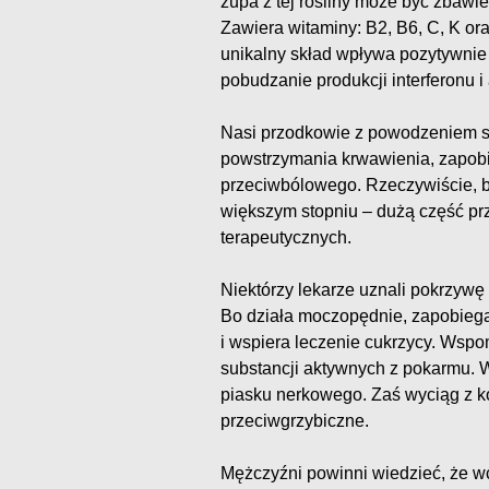
zupa z tej rośliny może być zbawi
Zawiera witaminy: B2, B6, C, K ora
unikalny skład wpływa pozytywnie
pobudzanie produkcji interferonu 
Nasi przodkowie z powodzeniem st
powstrzymania krwawienia, zapobi
przeciwbólowego. Rzeczywiście, ba
większym stopniu – dużą część p
terapeutycznych.
Niektórzy lekarze uznali pokrzywę
Bo działa moczopędnie, zapobiega
i wspiera leczenie cukrzycy. Wspo
substancji aktywnych z pokarmu. W
piasku nerkowego. Zaś wyciąg z k
przeciwgrzybiczne.
Mężczyźni powinni wiedzieć, że wc