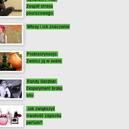
Zespół stresu
pourazowego
Włosy i ich znaczenie
Prokrastynacja.
Zwalcz ją w sobie
Randy Gardner:
Eksperyment braku
snu
Jak zwiększyć
trwałość zapachu
perfum?