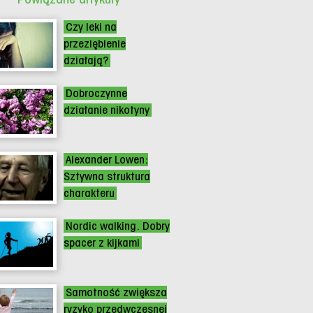
Czy leki na
przeziębienie
działają?
Dobroczynne
działanie nikotyny
Alexander Lowen:
Sztywna struktura
charakteru
Nordic walking. Dobry
spacer z kijkami
Samotność zwiększa
ryzyko przedwczesnej