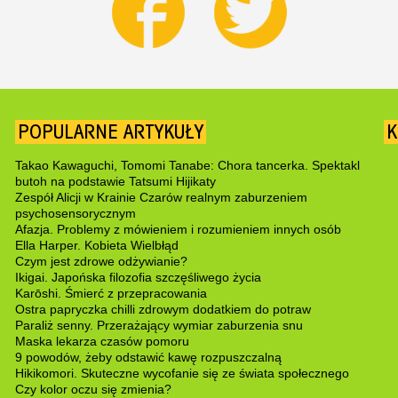
POPULARNE ARTYKUŁY
K
Takao Kawaguchi, Tomomi Tanabe: Chora tancerka. Spektakl
butoh na podstawie Tatsumi Hijikaty
Zespół Alicji w Krainie Czarów realnym zaburzeniem
psychosensorycznym
Afazja. Problemy z mówieniem i rozumieniem innych osób
Ella Harper. Kobieta Wielbłąd
Czym jest zdrowe odżywianie?
Ikigai. Japońska filozofia szczęśliwego życia
Karōshi. Śmierć z przepracowania
Ostra papryczka chilli zdrowym dodatkiem do potraw
Paraliż senny. Przerażający wymiar zaburzenia snu
Maska lekarza czasów pomoru
9 powodów, żeby odstawić kawę rozpuszczalną
Hikikomori. Skuteczne wycofanie się ze świata społecznego
Czy kolor oczu się zmienia?