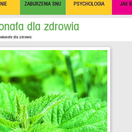
NIE
ZABURZENIA SNU
PSYCHOLOGIA
JAK 
nała dla zdrowia
skonała dla zdrowia