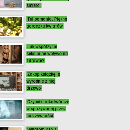
śmierci
Tulipomania. Piękna
gorączka kwiatów
Jak współżycie
seksualne wpływa na
zdrowie?
Zakop książkę, a
wyrośnie z niej
drzewo
Czynniki rakotwórcze
w spożywanej przez
nas żywności
Syndrom PTSD.