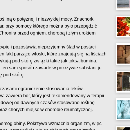
śliną o potężnej i niezwykłej mocy. Znachorki
war, przy pomocy którego można było przepędzić
Chroniła przed ogniem, chorobą i złym urokiem.
ypie i pozostawia nieprzyjemny ślad w postaci
n fakt parzące włoski, które znajdują się na liściach
ykują pod skórę związki takie jak toksalbumina,
 ten sam sposób zawarte w pokrzywie substancje
ę pod skórę.
 czasami ograniczenie stosowania leków
a zawiera bor, który jest rekomendowany w terapii
udowej od dawnych czasów stosowano roślinę
raz chorych miejsc w chorobie reumatycznej.
 hemoglobiny. Pokrzywa wzmacnia organizm, więc