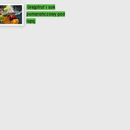
Grejpfrut i sok
pomarańczowy pod
lupą