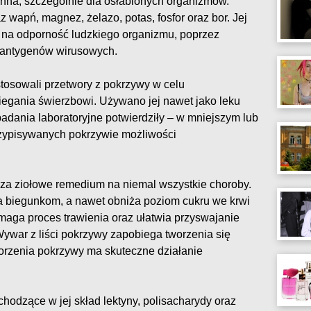
enna, szczególnie dla osłabionych organizmów.
z wapń, magnez, żelazo, potas, fosfor oraz bor. Jej
 na odporność ludzkiego organizmu, poprzez
i antygenów wirusowych.
osowali przetwory z pokrzywy w celu
egania świerzbowi. Używano jej nawet jako leku
dania laboratoryjne potwierdziły – w mniejszym lub
rzypisywanych pokrzywie możliwości
 za ziołowe remedium na niemal wszystkie choroby.
 biegunkom, a nawet obniża poziom cukru we krwi
maga proces trawienia oraz ułatwia przyswajanie
ywar z liści pokrzywy zapobiega tworzenia się
orzenia pokrzywy ma skuteczne działanie
hodzące w jej skład lektyny, polisacharydy oraz