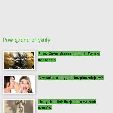
Powiązane artykuły
Franz Xaver Messerschmidt: Twarze
doskonałe
Czy seks oralny jest bezpieczniejszy?
Harry Houdini: Iluzjonista wszech
czasów