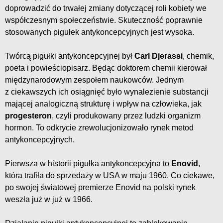
doprowadzić do trwałej zmiany dotyczącej roli kobiety we
współczesnym społeczeństwie. Skuteczność poprawnie
stosowanych pigułek antykoncepcyjnych jest wysoka.
Twórcą pigułki antykoncepcyjnej był
Carl Djerassi
, chemik,
poeta i powieściopisarz. Będąc doktorem chemii kierował
międzynarodowym zespołem naukowców. Jednym
z ciekawszych ich osiągnięć było wynalezienie substancji
mającej analogiczną strukturę i wpływ na człowieka, jak
progesteron
, czyli produkowany przez ludzki organizm
hormon. To odkrycie zrewolucjonizowało rynek metod
antykoncepcyjnych.
Pierwsza w historii pigułka antykoncepcyjna to
Enovid
,
która trafiła do sprzedaży w USA w maju 1960. Co ciekawe,
po swojej światowej premierze Enovid na polski rynek
weszła już w już w 1966.