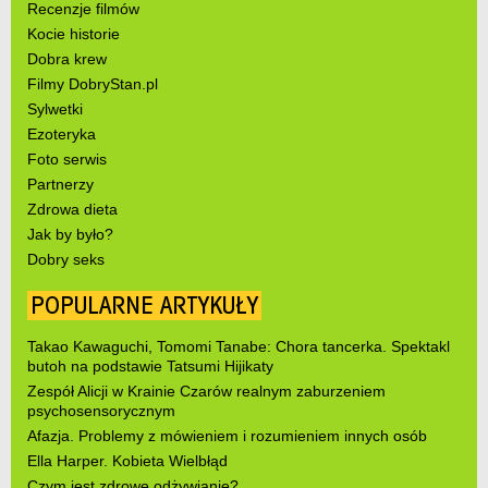
Recenzje filmów
Kocie historie
Dobra krew
Filmy DobryStan.pl
Sylwetki
Ezoteryka
Foto serwis
Partnerzy
Zdrowa dieta
Jak by było?
Dobry seks
POPULARNE ARTYKUŁY
Takao Kawaguchi, Tomomi Tanabe: Chora tancerka. Spektakl
butoh na podstawie Tatsumi Hijikaty
Zespół Alicji w Krainie Czarów realnym zaburzeniem
psychosensorycznym
Afazja. Problemy z mówieniem i rozumieniem innych osób
Ella Harper. Kobieta Wielbłąd
Czym jest zdrowe odżywianie?