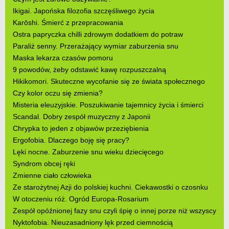
Ikigai. Japońska filozofia szczęśliwego życia
Karōshi. Śmierć z przepracowania
Ostra papryczka chilli zdrowym dodatkiem do potraw
Paraliż senny. Przerażający wymiar zaburzenia snu
Maska lekarza czasów pomoru
9 powodów, żeby odstawić kawę rozpuszczalną
Hikikomori. Skuteczne wycofanie się ze świata społecznego
Czy kolor oczu się zmienia?
Misteria eleuzyjskie. Poszukiwanie tajemnicy życia i śmierci
Scandal. Dobry zespół muzyczny z Japonii
Chrypka to jeden z objawów przeziębienia
Ergofobia. Dlaczego boję się pracy?
Lęki nocne. Zaburzenie snu wieku dziecięcego
Syndrom obcej ręki
Zmienne ciało człowieka
Ze starożytnej Azji do polskiej kuchni. Ciekawostki o czosnku
W otoczeniu róż. Ogród Europa-Rosarium
Zespół opóźnionej fazy snu czyli śpię o innej porze niż wszyscy
Nyktofobia. Nieuzasadniony lęk przed ciemnością