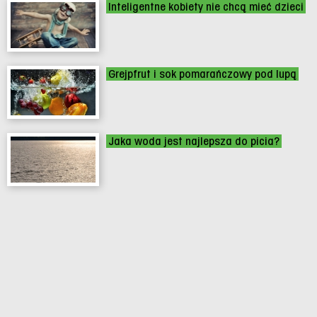
Inteligentne kobiety nie chcą mieć dzieci
Grejpfrut i sok pomarańczowy pod lupą
Jaka woda jest najlepsza do picia?