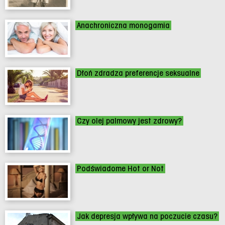
Anachroniczna monogamia
Dłoń zdradza preferencje seksualne
Czy olej palmowy jest zdrowy?
Podświadome Hot or Not
Jak depresja wpływa na poczucie czasu?