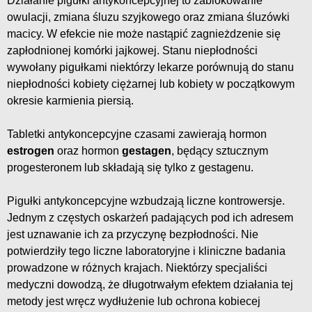
Działanie pigułki antykoncepcyjnej to zablokowanie
owulacji, zmiana śluzu szyjkowego oraz zmiana śluzówki
macicy. W efekcie nie może nastąpić zagnieżdzenie się
zapłodnionej komórki jajkowej. Stanu niepłodności
wywołany pigułkami niektórzy lekarze porównują do stanu
niepłodności kobiety ciężarnej lub kobiety w początkowym
okresie karmienia piersią.
Tabletki antykoncepcyjne czasami zawierają hormon
estrogen
oraz hormon
gestagen
, będący sztucznym
progesteronem lub składają się tylko z gestagenu.
Pigułki antykoncepcyjne wzbudzają liczne kontrowersje.
Jednym z częstych oskarżeń padających pod ich adresem
jest uznawanie ich za przyczynę bezpłodności. Nie
potwierdziły tego liczne laboratoryjne i kliniczne badania
prowadzone w różnych krajach. Niektórzy specjaliści
medyczni dowodzą, że długotrwałym efektem działania tej
metody jest wręcz wydłużenie lub ochrona kobiecej