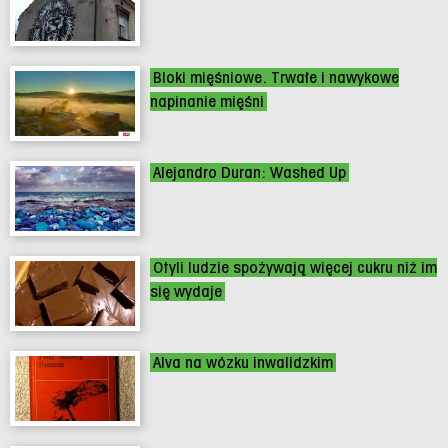
Bloki mięśniowe. Trwałe i nawykowe
napinanie mięśni
Alejandro Duran: Washed Up
Otyli ludzie spożywają więcej cukru niż im
się wydaje
Alva na wózku inwalidzkim