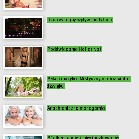
Uzdrawiający wpływ medytacji
Podświadome Hot or Not
Seks i muzyka. Mistyczny mariaż ciała i
dźwięku
Anachroniczna monogamia
Słodkie napoje i miesiączkowanie