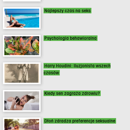
Najlepszy czas na seks
Psychologia behawioralna
Harry Houdini: Iluzjonista wszech
czasów
Kiedy sen zagraża zdrowiu?
Dłoń zdradza preferencje seksualne