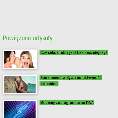
Powiązane artykuły
Czy seks oralny jest bezpieczniejszy?
Samoocena wpływa na aktywność
seksualną
Możemy zaprogramować DNA