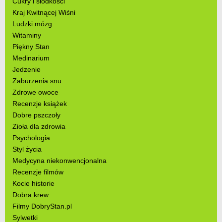
Cukry i słodkości
Kraj Kwitnącej Wiśni
Ludzki mózg
Witaminy
Piękny Stan
Medinarium
Jedzenie
Zaburzenia snu
Zdrowe owoce
Recenzje książek
Dobre pszczoły
Zioła dla zdrowia
Psychologia
Styl życia
Medycyna niekonwencjonalna
Recenzje filmów
Kocie historie
Dobra krew
Filmy DobryStan.pl
Sylwetki