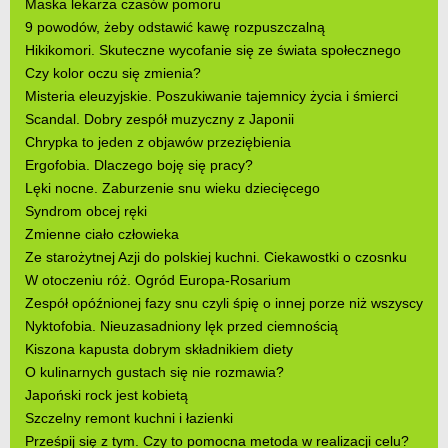
Maska lekarza czasów pomoru
9 powodów, żeby odstawić kawę rozpuszczalną
Hikikomori. Skuteczne wycofanie się ze świata społecznego
Czy kolor oczu się zmienia?
Misteria eleuzyjskie. Poszukiwanie tajemnicy życia i śmierci
Scandal. Dobry zespół muzyczny z Japonii
Chrypka to jeden z objawów przeziębienia
Ergofobia. Dlaczego boję się pracy?
Lęki nocne. Zaburzenie snu wieku dziecięcego
Syndrom obcej ręki
Zmienne ciało człowieka
Ze starożytnej Azji do polskiej kuchni. Ciekawostki o czosnku
W otoczeniu róż. Ogród Europa-Rosarium
Zespół opóźnionej fazy snu czyli śpię o innej porze niż wszyscy
Nyktofobia. Nieuzasadniony lęk przed ciemnością
Kiszona kapusta dobrym składnikiem diety
O kulinarnych gustach się nie rozmawia?
Japoński rock jest kobietą
Szczelny remont kuchni i łazienki
Prześpij się z tym. Czy to pomocna metoda w realizacji celu?