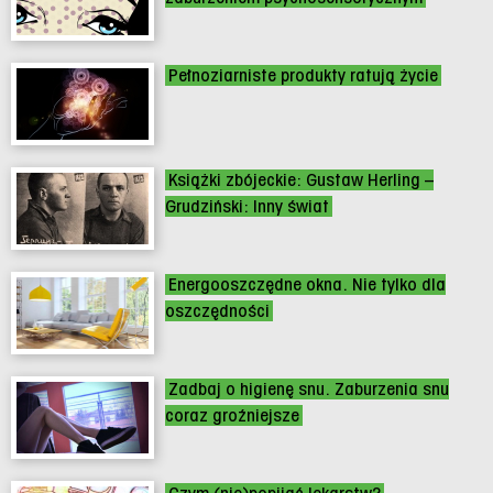
Pełnoziarniste produkty ratują życie
Książki zbójeckie: Gustaw Herling –
Grudziński: Inny świat
Energooszczędne okna. Nie tylko dla
oszczędności
Zadbaj o higienę snu. Zaburzenia snu
coraz groźniejsze