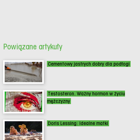
Powiązane artykuły
Cementowy jastrych dobry dla podłogi
Testosteron. Ważny hormon w życiu
mężczyzny
Doris Lessing: Idealne matki