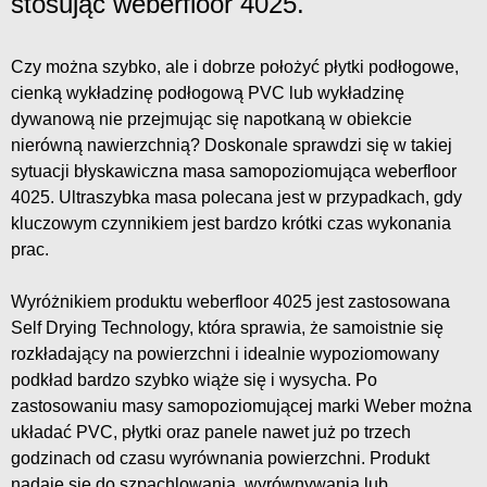
stosując weberfloor 4025.
Czy można szybko, ale i dobrze położyć płytki podłogowe,
cienką wykładzinę podłogową PVC lub wykładzinę
dywanową nie przejmując się napotkaną w obiekcie
nierówną nawierzchnią? Doskonale sprawdzi się w takiej
sytuacji błyskawiczna masa samopoziomująca weberfloor
4025. Ultraszybka masa polecana jest w przypadkach, gdy
kluczowym czynnikiem jest bardzo krótki czas wykonania
prac.
Wyróżnikiem produktu weberfloor 4025 jest zastosowana
Self Drying Technology, która sprawia, że samoistnie się
rozkładający na powierzchni i idealnie wypoziomowany
podkład bardzo szybko wiąże się i wysycha. Po
zastosowaniu masy samopoziomującej marki Weber można
układać PVC, płytki oraz panele nawet już po trzech
godzinach od czasu wyrównania powierzchni. Produkt
nadaje się do szpachlowania, wyrównywania lub