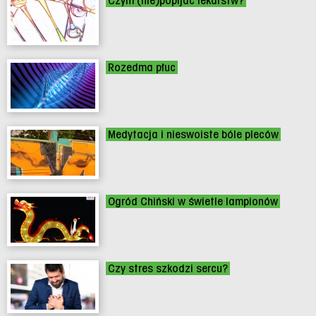
Czym (nie)popijać lekarstw?
Rozedma płuc
Medytacja i nieswoiste bóle pleców
Ogród Chiński w świetle lampionów
Czy stres szkodzi sercu?