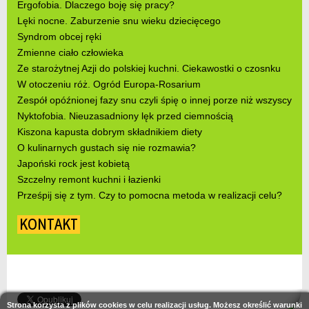
Ergofobia. Dlaczego boję się pracy?
Lęki nocne. Zaburzenie snu wieku dziecięcego
Syndrom obcej ręki
Zmienne ciało człowieka
Ze starożytnej Azji do polskiej kuchni. Ciekawostki o czosnku
W otoczeniu róż. Ogród Europa-Rosarium
Zespół opóźnionej fazy snu czyli śpię o innej porze niż wszyscy
Nyktofobia. Nieuzasadniony lęk przed ciemnością
Kiszona kapusta dobrym składnikiem diety
O kulinarnych gustach się nie rozmawia?
Japoński rock jest kobietą
Szczelny remont kuchni i łazienki
Prześpij się z tym. Czy to pomocna metoda w realizacji celu?
KONTAKT
Strona korzysta z plików cookies w celu realizacji usług. Możesz określić warunki