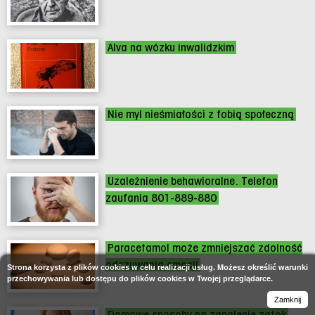
Alva na wózku inwalidzkim
Nie myl nieśmiałości z fobią społeczną
Uzależnienie behawioralne. Telefon
zaufania 801-889-880
Paracetamol może zmniejszać zdolność
odczuwania emocji
Strona korzysta z plików cookies w celu realizacji usług. Możesz określić warunki
przechowywania lub dostępu do plików cookies w Twojej przeglądarce.
Zamknij
Domowe sposoby na zapalenie zatok