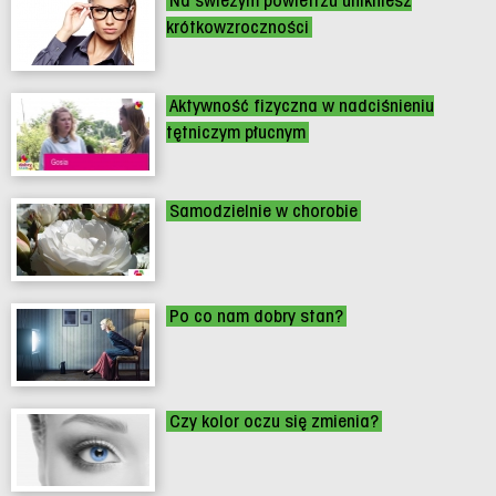
Na świeżym powietrzu unikniesz
krótkowzroczności
Aktywność fizyczna w nadciśnieniu
tętniczym płucnym
Samodzielnie w chorobie
Po co nam dobry stan?
Czy kolor oczu się zmienia?