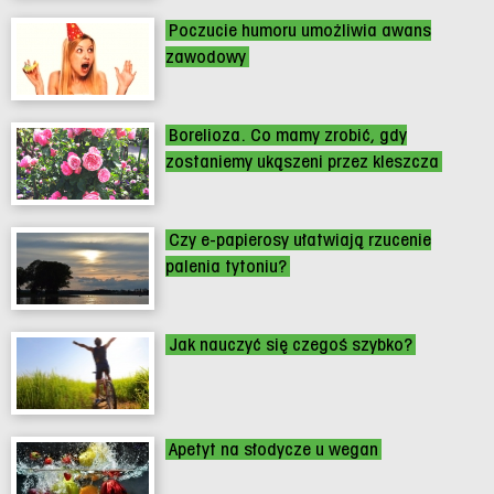
Poczucie humoru umożliwia awans
zawodowy
Borelioza. Co mamy zrobić, gdy
zostaniemy ukąszeni przez kleszcza
Czy e-papierosy ułatwiają rzucenie
palenia tytoniu?
Jak nauczyć się czegoś szybko?
Apetyt na słodycze u wegan