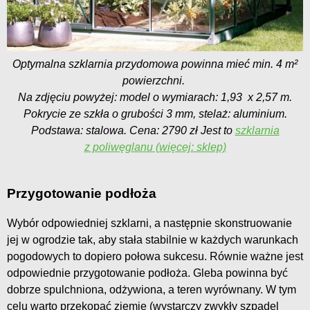
Optymalna szklarnia przydomowa powinna mieć min. 4 m²
powierzchni.
Na zdjęciu powyżej: model o wymiarach: 1,93 x 2,57 m.
Pokrycie ze szkła o grubości 3 mm, stelaż: aluminium.
Podstawa: stalowa. Cena: 2790 zł Jest to
szklarnia
z poliwęglanu (więcej: sklep)
Przygotowanie podłoża
Wybór odpowiedniej szklarni, a następnie skonstruowanie
jej w ogrodzie tak, aby stała stabilnie w każdych warunkach
pogodowych to dopiero połowa sukcesu. Równie ważne jest
odpowiednie przygotowanie podłoża. Gleba powinna być
dobrze spulchniona, odżywiona, a teren wyrównany. W tym
celu warto przekopać ziemię (wystarczy zwykły szpadel