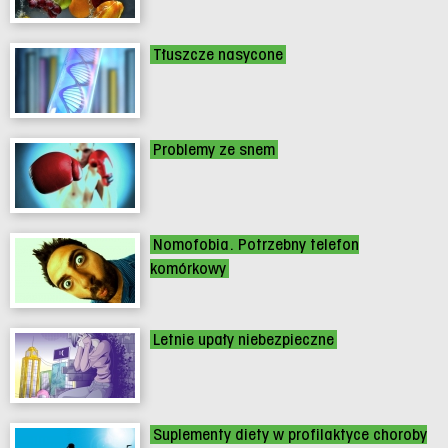
Tłuszcze nasycone
Problemy ze snem
Nomofobia. Potrzebny telefon
komórkowy
Letnie upały niebezpieczne
Suplementy diety w profilaktyce choroby