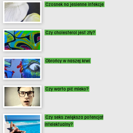
Czosnek na jesienne infekcje
Czy cholesterol jest zły?
Obrońcy w naszej krwi
Czy warto pić mleko?
Czy seks zwiększa potencjał
intelektualny?