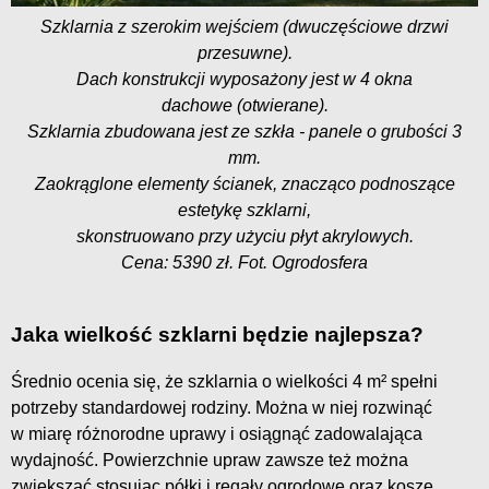
Szklarnia z szerokim wejściem (dwuczęściowe drzwi
przesuwne).
Dach konstrukcji wyposażony jest w 4 okna
dachowe (otwierane).
Szklarnia zbudowana jest ze szkła - panele o grubości 3
mm.
Zaokrąglone elementy ścianek, znacząco podnoszące
estetykę szklarni,
skonstruowano przy użyciu płyt akrylowych.
Cena: 5390 zł. Fot. Ogrodosfera
Jaka wielkość szklarni będzie najlepsza?
Średnio ocenia się, że szklarnia o wielkości 4 m² spełni
potrzeby standardowej rodziny. Można w niej rozwinąć
w miarę różnorodne uprawy i osiągnąć zadowalająca
wydajność. Powierzchnie upraw zawsze też można
zwiększać stosując półki i regały ogrodowe oraz kosze