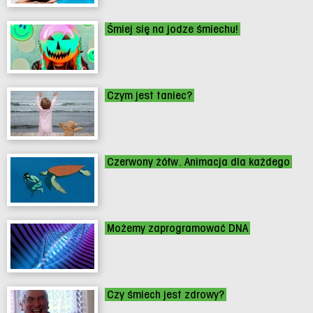
Śmiej się na jodze śmiechu!
Czym jest taniec?
Czerwony żółw. Animacja dla każdego
Możemy zaprogramować DNA
Czy śmiech jest zdrowy?