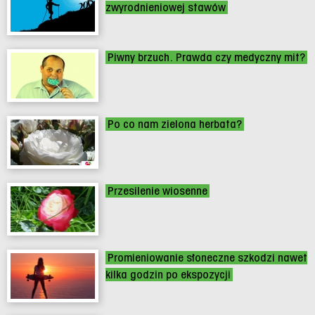
zwyrodnieniowej stawów
Piwny brzuch. Prawda czy medyczny mit?
Po co nam zielona herbata?
Przesilenie wiosenne
Promieniowanie słoneczne szkodzi nawet
kilka godzin po ekspozycji