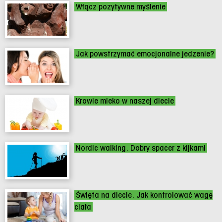
Włącz pozytywne myślenie
Jak powstrzymać emocjonalne jedzenie?
Krowie mleko w naszej diecie
Nordic walking. Dobry spacer z kijkami
Święta na diecie. Jak kontrolować wagę
ciała