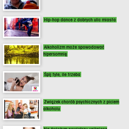
Hip-hop dance z dobrych ulic miasta
Alkoholizm może spowodować
hipersomnię
Śpij tyle, ile trzeba
Związek chorób psychicznych z piciem
alkoholu