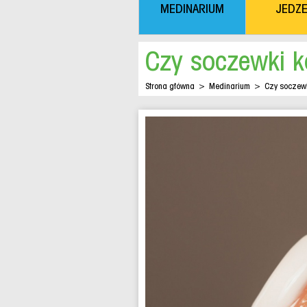
MEDINARIUM
JEDZE
Czy soczewki 
Strona główna
>
Medinarium
>
Czy soczewk