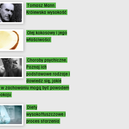
Tomasz Mann:
Królewska wysokość
Olej kokosowy i jego
właściwości
Choroby psychiczne.
Poznaj ich
podstawowe rodzaje i
dowiedz się, jakie
 w zachowaniu mogą być powodem
pokoju
Diety
wysokotłuszczowe i
proces starzenia