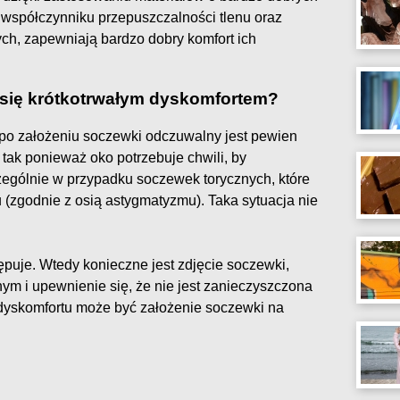
współczynniku przepuszczalności tlenu oraz
ch, zapewniają bardzo dobry komfort ich
 się krótkotrwałym dyskomfortem?
z po założeniu soczewki odczuwalny jest pewien
ę tak ponieważ oko potrzebuje chwili, by
zególnie w przypadku soczewek torycznych, które
 (zgodnie z osią astygmatyzmu). Taka sytuacja nie
tępuje. Wtedy konieczne jest zdjęcie soczewki,
nym i upewnienie się, że nie jest zanieczyszczona
yskomfortu może być założenie soczewki na