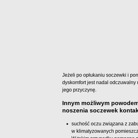
Jeżeli po opłukaniu soczewki i po
dyskomfort jest nadal odczuwalny n
jego przyczynę.
Innym możliwym powodem
noszenia soczewek konta
suchość oczu związana z zab
w klimatyzowanych pomieszcze