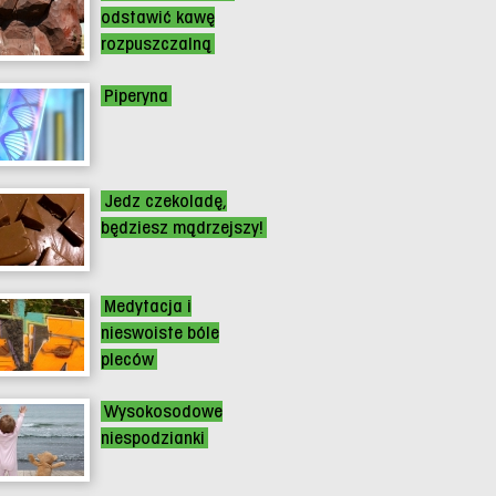
odstawić kawę
rozpuszczalną
Piperyna
Jedz czekoladę,
będziesz mądrzejszy!
Medytacja i
nieswoiste bóle
pleców
Wysokosodowe
niespodzianki