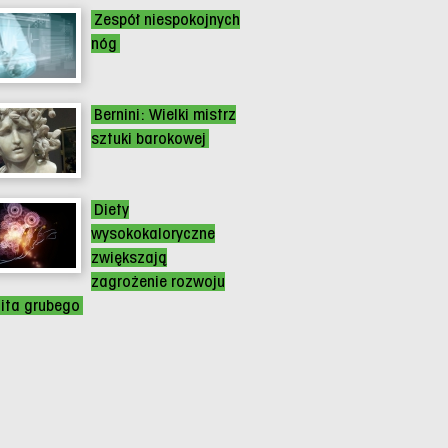
Zespół niespokojnych
nóg
Bernini: Wielki mistrz
sztuki barokowej
Diety
wysokokaloryczne
zwiększają
zagrożenie rozwoju
lita grubego