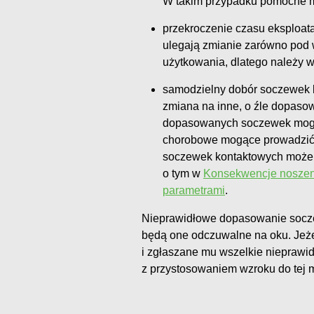
W takim przypadku pomocne mo
przekroczenie czasu eksploat
ulegają zmianie zarówno pod w
użytkowania, dlatego należy w
samodzielny dobór soczewek ko
zmiana na inne, o źle dopas
dopasowanych soczewek mogą
chorobowe mogące prowadzić 
soczewek kontaktowych może 
o tym w
Konsekwencje noszeni
parametrami
.
Nieprawidłowe dopasowanie socze
będą one odczuwalne na oku. Jeże
i zgłaszane mu wszelkie nieprawi
z przystosowaniem wzroku do tej m