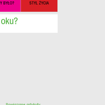
BY BYŁO?
STYL ŻYCIA
 oku?
Powiązane artykuły