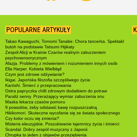
POPULARNE ARTYKUŁY
K
Takao Kawaguchi, Tomomi Tanabe: Chora tancerka. Spektakl
butoh na podstawie Tatsumi Hijikaty
Zespół Alicji w Krainie Czarów realnym zaburzeniem
psychosensorycznym
Afazja. Problemy z mówieniem i rozumieniem innych osób
Ella Harper. Kobieta Wielbłąd
Czym jest zdrowe odżywianie?
Ikigai. Japońska filozofia szczęśliwego życia
Karōshi. Śmierć z przepracowania
Ostra papryczka chilli zdrowym dodatkiem do potraw
Paraliż senny. Przerażający wymiar zaburzenia snu
Maska lekarza czasów pomoru
9 powodów, żeby odstawić kawę rozpuszczalną
Hikikomori. Skuteczne wycofanie się ze świata społecznego
Czy kolor oczu się zmienia?
Misteria eleuzyjskie. Poszukiwanie tajemnicy życia i śmierci
Scandal. Dobry zespół muzyczny z Japonii
Chrypka to jeden z objawów przeziębienia