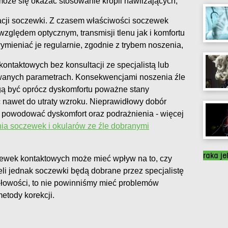
że się okazać stosowanie kropli nawilżających,
acji soczewki. Z czasem właściwości soczewek
zględem optycznym, transmisji tlenu jak i komfortu
ymieniać je regularnie, zgodnie z trybem noszenia,
ntaktowych bez konsultacji ze specjalistą lub
owanych parametrach. Konsekwencjami noszenia źle
 być oprócz dyskomfortu poważne stany
nawet do utraty wzroku. Nieprawidłowy dobór
powodować dyskomfort oraz podrażnienia - więcej
a soczewek i okularów ze źle dobranymi
raka je
wek kontaktowych może mieć wpływ na to, czy
li jednak soczewki będą dobrane przez specjalistę
dłowości, to nie powinniśmy mieć problemów
etody korekcji.