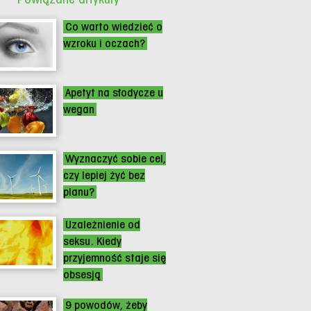
Co warto wiedzieć o
wzroku i oczach?
Apetyt na słodycze u
wegan
Wyznaczyć sobie cel,
czy lepiej żyć bez
planu?
Uzależnienie od
seksu. Kiedy
przyjemność staje się
obsesją
9 powodów, żeby