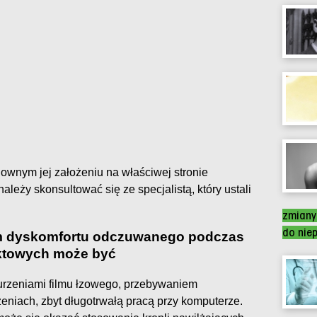
nownym jej założeniu na właściwej stronie
ależy skonsultować się ze specjalistą, który ustali
zmiany
do nie
 dyskomfortu odczuwanego podczas
ktowych może być
urzeniami filmu łzowego, przebywaniem
niach, zbyt długotrwałą pracą przy komputerze.