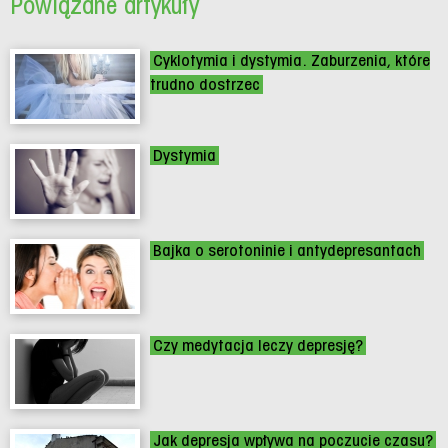
Powiązane artykuły
Cyklotymia i dystymia. Zaburzenia, które
trudno dostrzec
Dystymia
Bajka o serotoninie i antydepresantach
Czy medytacja leczy depresję?
Jak depresja wpływa na poczucie czasu?