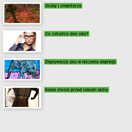
Groby i cmentarze
Co zdradza dno oka?
Deprywacja snu w leczeniu depresji
Kawa chroni przed rakiem skóry