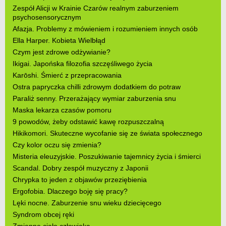
Zespół Alicji w Krainie Czarów realnym zaburzeniem
psychosensorycznym
Afazja. Problemy z mówieniem i rozumieniem innych osób
Ella Harper. Kobieta Wielbłąd
Czym jest zdrowe odżywianie?
Ikigai. Japońska filozofia szczęśliwego życia
Karōshi. Śmierć z przepracowania
Ostra papryczka chilli zdrowym dodatkiem do potraw
Paraliż senny. Przerażający wymiar zaburzenia snu
Maska lekarza czasów pomoru
9 powodów, żeby odstawić kawę rozpuszczalną
Hikikomori. Skuteczne wycofanie się ze świata społecznego
Czy kolor oczu się zmienia?
Misteria eleuzyjskie. Poszukiwanie tajemnicy życia i śmierci
Scandal. Dobry zespół muzyczny z Japonii
Chrypka to jeden z objawów przeziębienia
Ergofobia. Dlaczego boję się pracy?
Lęki nocne. Zaburzenie snu wieku dziecięcego
Syndrom obcej ręki
Zmienne ciało człowieka