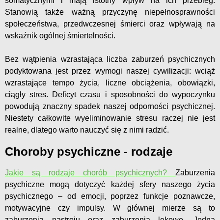
somatycznymi i mają istotny wpływ na ich przebieg.
Stanowią także ważną przyczynę niepełnosprawności
społeczeństwa, przedwczesnej śmierci oraz wpływają na
wskaźnik ogólnej śmiertelności.
Bez wątpienia wzrastająca liczba zaburzeń psychicznych
podyktowana jest przez wymogi naszej cywilizacji: wciąż
wzrastające tempo życia, liczne obciążenia, obowiązki,
ciągły stres. Deficyt czasu i sposobności do wypoczynku
powodują znaczny spadek naszej odporności psychicznej.
Niestety całkowite wyeliminowanie stresu raczej nie jest
realne, dlatego warto nauczyć się z nimi radzić.
Choroby psychiczne - rodzaje
Jakie są rodzaje chorób psychicznych?
Zaburzenia
psychiczne mogą dotyczyć każdej sfery naszego życia
psychicznego – od emocji, poprzez funkcje poznawcze,
motywacyjne czy impulsy. W głównej mierze są to
zaburzenia nastroju oraz zaburzenia lękowe. Jedną