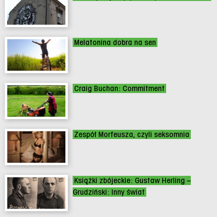
Melatonina dobra na sen
Craig Buchan: Commitment
Zespół Morfeusza, czyli seksomnia
Książki zbójeckie: Gustaw Herling –
Grudziński: Inny świat