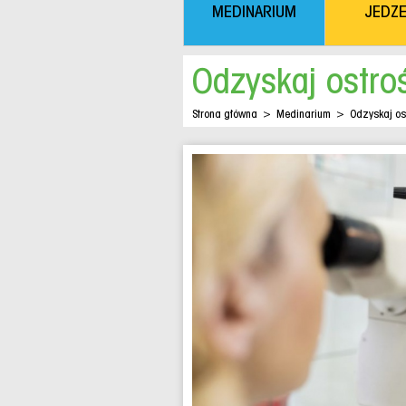
MEDINARIUM
JEDZE
Odzyskaj ostro
Strona główna
>
Medinarium
>
Odzyskaj os