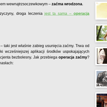
niem wewnątrzsoczewkowym –
zaćma wrodzona
.
rzyczyny, droga leczenia
jest ta sama –
operacja
 – taki jest właśnie zabieg usunięcia zaćmy. Trwa od
ki wcześniejszej aplikacji środków uspokajających
pacjenta bezbolesny. Jak przebiega
operacja zaćmy
?
hasłach: