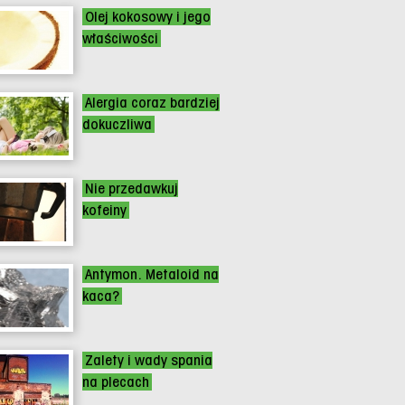
Olej kokosowy i jego
właściwości
Alergia coraz bardziej
dokuczliwa
Nie przedawkuj
kofeiny
Antymon. Metaloid na
kaca?
Zalety i wady spania
na plecach