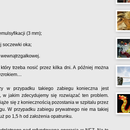
mulsyfikacji (3 mm);
ej soczewki oka;
 wewnątrzgałkowej.
który trzeba nosić przez kilka dni. A później można
 wzrokiem…
zy w przypadku takiego zabiegu konieczna jest
bu, w jakim zdecydujemy się rozwiązać ten problem.
że się z koniecznością pozostania w szpitalu przez
egu. W przypadku zabiegu prywatnego nie ma takiej
ż po 1,5 h od założenia opatrunku.