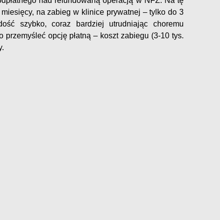
odpłatnego nad refundowaną operacją w NFZ. Na tę
 miesięcy, na zabieg w klinice prywatnej – tylko do 3
ość szybko, coraz bardziej utrudniając choremu
przemyśleć opcję płatną – koszt zabiegu (3-10 tys.
y.