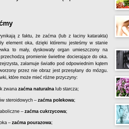
aćmy
nikają z faktu, że zaćma (lub z łaciny katarakta)
y element oka, dzięki któremu jesteśmy w stanie
zewka to mały, dyskowaty organ umieszczony na
y przechodzą promienie świetlne docierające do oka.
przejrzysta, załamuje światło pod odpowiednim kątem
tworzony przez nie obraz jest przesyłany do mózgu.
ki, które może mieć różne przyczyny:
tak zwana
zaćma naturalna
lub starcza;
ów steroidowych –
zaćma polekowa
;
taboliczne –
zaćma cukrzycowa
;
oka –
zaćma pourazowa
;