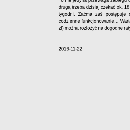
To nie jedyna przewaga zabiegu 
drugą trzeba dzisiaj czekać ok. 18
tygodni. Zaćma zaś postępuje d
codzienne funkcjonowanie… Warto 
zł) można rozłożyć na dogodne rat
2016-11-22