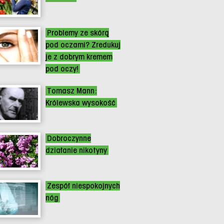
Problemy ze skórą
pod oczami? Zredukuj
je z dobrym kremem
pod oczy!
Tomasz Mann:
Królewska wysokość
Dobroczynne
działanie nikotyny
Zespół niespokojnych
nóg