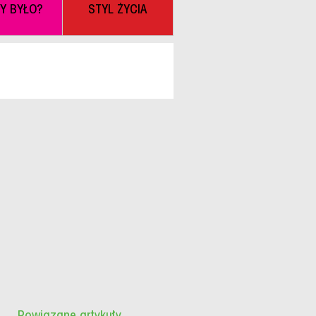
BY BYŁO?
STYL ŻYCIA
Powiązane artykuły