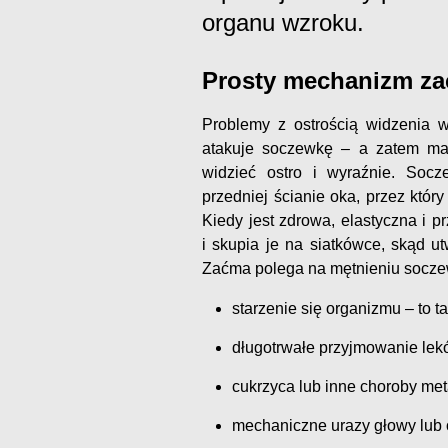
organu wzroku.
Prosty mechanizm z
Problemy z ostrością widzenia wy
atakuje soczewkę – a zatem mał
widzieć ostro i wyraźnie. Soc
przedniej ścianie oka, przez któr
Kiedy jest zdrowa, elastyczna i 
i skupia je na siatkówce, skąd u
Zaćma polega na mętnieniu soczew
starzenie się organizmu – to 
długotrwałe przyjmowanie lek
cukrzyca lub inne choroby me
mechaniczne urazy głowy lub 