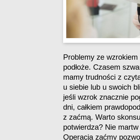
Problemy ze wzrokiem m
podłoże. Czasem szwan
mamy trudności z czyt
u siebie lub u swoich bl
jeśli wzrok znacznie p
dni, całkiem prawdopo
z zaćmą. Warto skonsul
potwierdza? Nie martw s
Operacja zaćmy pozwol