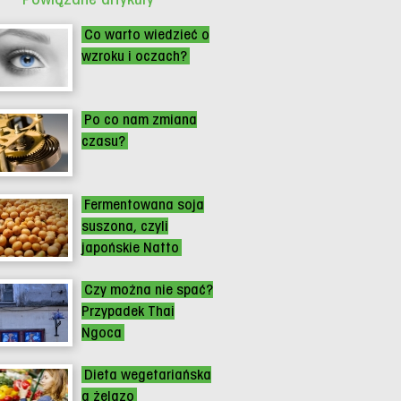
Co warto wiedzieć o
wzroku i oczach?
Po co nam zmiana
czasu?
Fermentowana soja
suszona, czyli
japońskie Natto
Czy można nie spać?
Przypadek Thai
Ngoca
Dieta wegetariańska
a żelazo