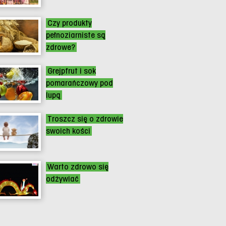
Czy produkty
pełnoziarniste są
zdrowe?
Grejpfrut i sok
pomarańczowy pod
lupą
Troszcz się o zdrowie
swoich kości
Warto zdrowo się
odżywiać