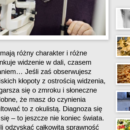
ają różny charakter i różne
kuje widzenie w dali, czasem
aniem… Jeśli zaś obserwujesz
iskich kłopoty z ostrością widzenia,
ogarsza się o zmroku i słoneczne
dobne, że masz do czynienia
tować to z okulistą. Diagnoza się
ię – to jeszcze nie koniec świata.
i odzyskać całkowitą sprawność