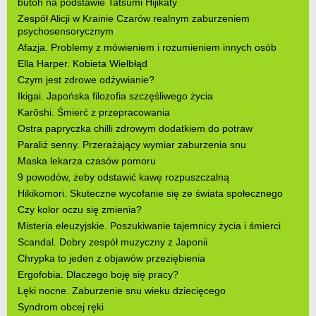
butoh na podstawie Tatsumi Hijikaty
Zespół Alicji w Krainie Czarów realnym zaburzeniem
psychosensorycznym
Afazja. Problemy z mówieniem i rozumieniem innych osób
Ella Harper. Kobieta Wielbłąd
Czym jest zdrowe odżywianie?
Ikigai. Japońska filozofia szczęśliwego życia
Karōshi. Śmierć z przepracowania
Ostra papryczka chilli zdrowym dodatkiem do potraw
Paraliż senny. Przerażający wymiar zaburzenia snu
Maska lekarza czasów pomoru
9 powodów, żeby odstawić kawę rozpuszczalną
Hikikomori. Skuteczne wycofanie się ze świata społecznego
Czy kolor oczu się zmienia?
Misteria eleuzyjskie. Poszukiwanie tajemnicy życia i śmierci
Scandal. Dobry zespół muzyczny z Japonii
Chrypka to jeden z objawów przeziębienia
Ergofobia. Dlaczego boję się pracy?
Lęki nocne. Zaburzenie snu wieku dziecięcego
Syndrom obcej ręki