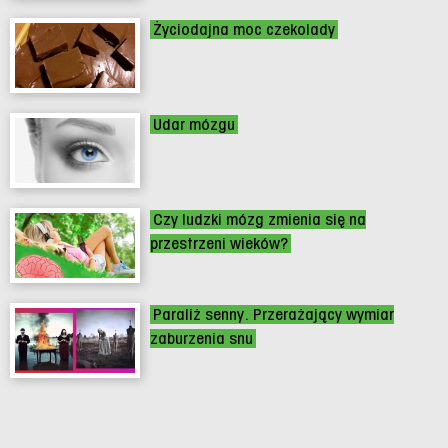
Życiodajna moc czekolady
Udar mózgu
Czy ludzki mózg zmienia się na
przestrzeni wieków?
Paraliż senny. Przerażający wymiar
zaburzenia snu