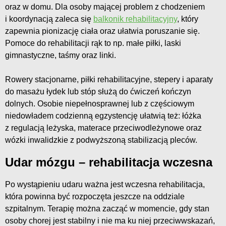
oraz w domu. Dla osoby mającej problem z chodzeniem
i koordynacją zaleca się
balkonik rehabilitacyjny
, który
zapewnia pionizację ciała oraz ułatwia poruszanie się.
Pomoce do rehabilitacji rąk to np. małe piłki, laski
gimnastyczne, taśmy oraz linki.
Rowery stacjonarne, piłki rehabilitacyjne, stepery i aparaty
do masażu łydek lub stóp służą do ćwiczeń kończyn
dolnych. Osobie niepełnosprawnej lub z częściowym
niedowładem codzienną egzystencję ułatwią też: łóżka
z regulacją leżyska, materace przeciwodleżynowe oraz
wózki inwalidzkie z podwyższoną stabilizacją pleców.
Udar mózgu – rehabilitacja wczesna
Po wystąpieniu udaru ważna jest wczesna rehabilitacja,
która powinna być rozpoczęta jeszcze na oddziale
szpitalnym. Terapię można zacząć w momencie, gdy stan
osoby chorej jest stabilny i nie ma ku niej przeciwwskazań,