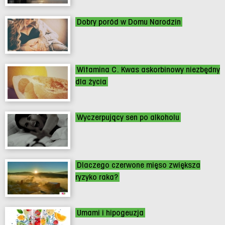
Dobry poród w Domu Narodzin
Witamina C. Kwas askorbinowy niezbędny
dla życia
Wyczerpujący sen po alkoholu
Dlaczego czerwone mięso zwiększa
ryzyko raka?
Umami i hipogeuzja