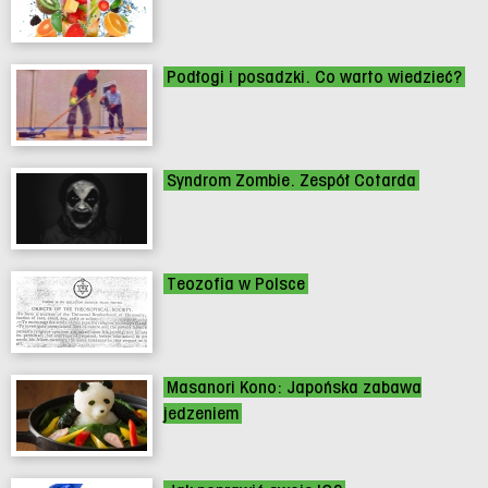
Podłogi i posadzki. Co warto wiedzieć?
Syndrom Zombie. Zespół Cotarda
Teozofia w Polsce
Masanori Kono: Japońska zabawa
jedzeniem