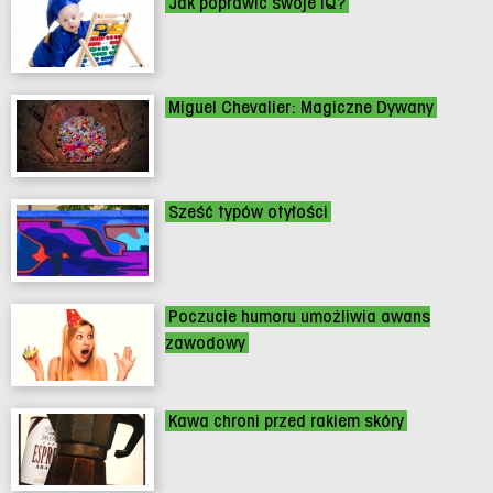
Jak poprawić swoje IQ?
Miguel Chevalier: Magiczne Dywany
Sześć typów otyłości
Poczucie humoru umożliwia awans
zawodowy
Kawa chroni przed rakiem skóry