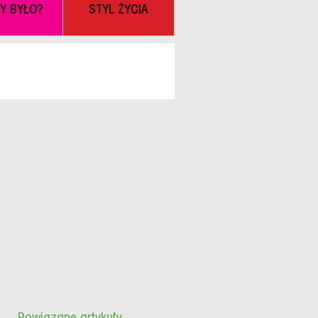
BY BYŁO?
STYL ŻYCIA
Powiązane artykuły