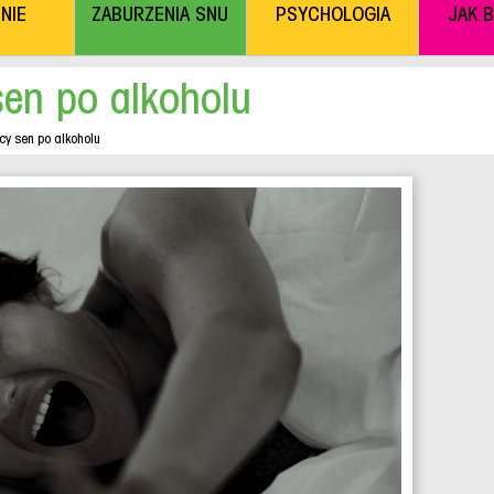
NIE
ZABURZENIA SNU
PSYCHOLOGIA
JAK 
en po alkoholu
y sen po alkoholu