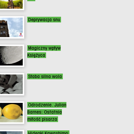
Deprywacja snu
Magiczny wpływ
Księżyca
Słaba silna wola
Odrodzenie. Julian
Barnes: Ostatnia
miłość pisarza
Hideaki Kawashima: