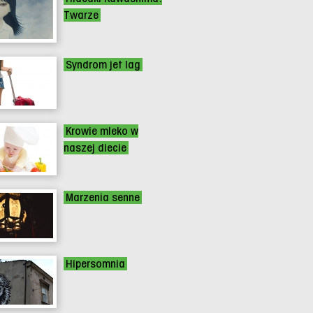
Twarze
Syndrom jet lag
Krowie mleko w
naszej diecie
Marzenia senne
Hipersomnia