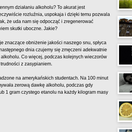
ennym działaniu alkoholu? To akurat jest
czywiście rozluźnia, uspokaja i dzięki temu pozwala
nak, że uda nam się odpocząć i zregenerować
iem skutki uboczne. Jakie?
e znaczące obniżenie jakości naszego snu, spłyca
e następnego dnia czujemy się zmęczeni adekwatnie
j alkoholu. Co więcej, podczas kolejnych wieczorów
trudności z zasypianiem.
adzone na amerykańskich studentach. Na 100 minut
mywała zerową dawkę alkoholu, podczas gdy
b 1 gram czystego etanolu na każdy kilogram masy