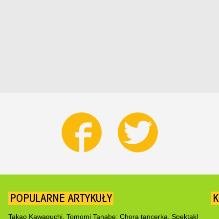
POPULARNE ARTYKUŁY
K
Takao Kawaguchi, Tomomi Tanabe: Chora tancerka. Spektakl