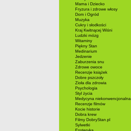
Mama i Dziecko
Fryzura i zdrowe włosy
Dom i Ogród
Muzyka
Cukry i słodkości
Kraj Kwitnącej Wiśni
Ludzki mózg
Witaminy
Piękny Stan
Medinarium
Jedzenie
Zaburzenia snu
Zdrowe owoce
Recenzje książek
Dobre pszczoły
Zioła dla zdrowia
Psychologia
Styl życia
Medycyna niekonwencjonalna
Recenzje filmów
Kocie historie
Dobra krew
Filmy DobryStan.pl
Sylwetki
Ezoteryka