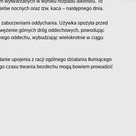
syn wytwarzanych w wyniku rozpadu alkoholu. To
arów nocnych oraz tzw. kaca – następnego dnia.
 z zaburzeniami oddychania. Używka spożyta przed
ężenie górnych dróg oddechowych, powodując
nego oddechu, wybudzając wielokrotnie w ciągu
anie upojenia z racji ogólnego działania tłumiącego
go czasu trwania bezdechu mogą bowiem prowadzić