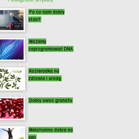
Po co nam dobry
stan?
Możemy
zaprogramować DNA
Kozieradka na
zdrowie i urodę
Dobry owoc granatu
Melatonina dobra na
sen