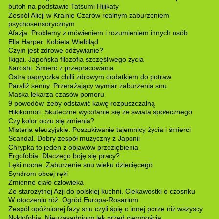
butoh na podstawie Tatsumi Hijikaty
Zespół Alicji w Krainie Czarów realnym zaburzeniem
psychosensorycznym
Afazja. Problemy z mówieniem i rozumieniem innych osób
Ella Harper. Kobieta Wielbłąd
Czym jest zdrowe odżywianie?
Ikigai. Japońska filozofia szczęśliwego życia
Karōshi. Śmierć z przepracowania
Ostra papryczka chilli zdrowym dodatkiem do potraw
Paraliż senny. Przerażający wymiar zaburzenia snu
Maska lekarza czasów pomoru
9 powodów, żeby odstawić kawę rozpuszczalną
Hikikomori. Skuteczne wycofanie się ze świata społecznego
Czy kolor oczu się zmienia?
Misteria eleuzyjskie. Poszukiwanie tajemnicy życia i śmierci
Scandal. Dobry zespół muzyczny z Japonii
Chrypka to jeden z objawów przeziębienia
Ergofobia. Dlaczego boję się pracy?
Lęki nocne. Zaburzenie snu wieku dziecięcego
Syndrom obcej ręki
Zmienne ciało człowieka
Ze starożytnej Azji do polskiej kuchni. Ciekawostki o czosnku
W otoczeniu róż. Ogród Europa-Rosarium
Zespół opóźnionej fazy snu czyli śpię o innej porze niż wszyscy
Nyktofobia. Nieuzasadniony lęk przed ciemnością