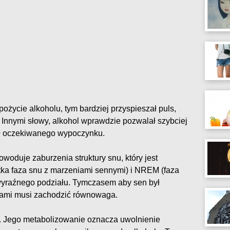
ożycie alkoholu, tym bardziej przyspieszał puls,
 Innymi słowy, alkohol wprawdzie pozwalał szybciej
ił oczekiwanego wypoczynku.
owoduje zaburzenia struktury snu, który jest
łytka faza snu z marzeniami sennymi) i NREM (faza
wyraźnego podziału. Tymczasem aby sen był
zami musi zachodzić równowaga.
e. Jego metabolizowanie oznacza uwolnienie