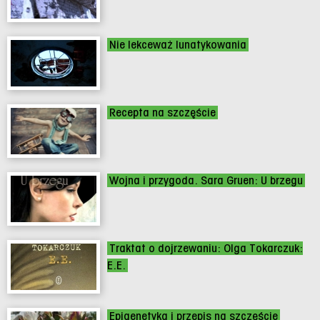
Nie lekceważ lunatykowania
Recepta na szczęście
Wojna i przygoda. Sara Gruen: U brzegu
Traktat o dojrzewaniu: Olga Tokarczuk:
E.E.
Epigenetyka i przepis na szczęście