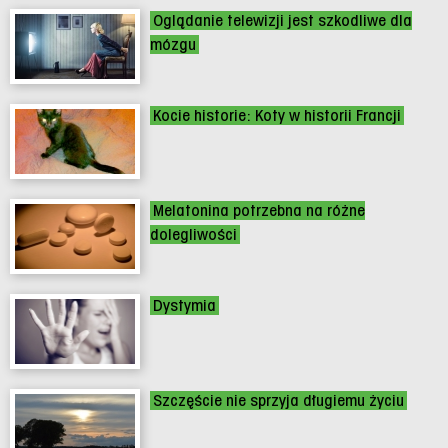
Oglądanie telewizji jest szkodliwe dla
mózgu
Kocie historie: Koty w historii Francji
Melatonina potrzebna na różne
dolegliwości
Dystymia
Szczęście nie sprzyja długiemu życiu