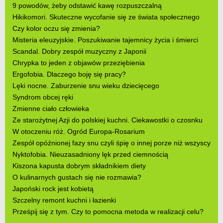
9 powodów, żeby odstawić kawę rozpuszczalną
Hikikomori. Skuteczne wycofanie się ze świata społecznego
Czy kolor oczu się zmienia?
Misteria eleuzyjskie. Poszukiwanie tajemnicy życia i śmierci
Scandal. Dobry zespół muzyczny z Japonii
Chrypka to jeden z objawów przeziębienia
Ergofobia. Dlaczego boję się pracy?
Lęki nocne. Zaburzenie snu wieku dziecięcego
Syndrom obcej ręki
Zmienne ciało człowieka
Ze starożytnej Azji do polskiej kuchni. Ciekawostki o czosnku
W otoczeniu róż. Ogród Europa-Rosarium
Zespół opóźnionej fazy snu czyli śpię o innej porze niż wszyscy
Nyktofobia. Nieuzasadniony lęk przed ciemnością
Kiszona kapusta dobrym składnikiem diety
O kulinarnych gustach się nie rozmawia?
Japoński rock jest kobietą
Szczelny remont kuchni i łazienki
Prześpij się z tym. Czy to pomocna metoda w realizacji celu?