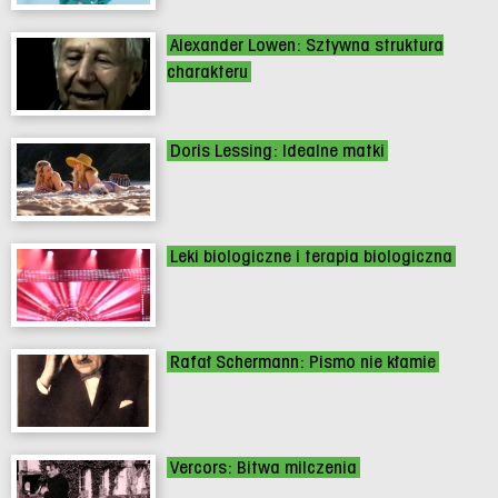
Alexander Lowen: Sztywna struktura
charakteru
Doris Lessing: Idealne matki
Leki biologiczne i terapia biologiczna
Rafał Schermann: Pismo nie kłamie
Vercors: Bitwa milczenia