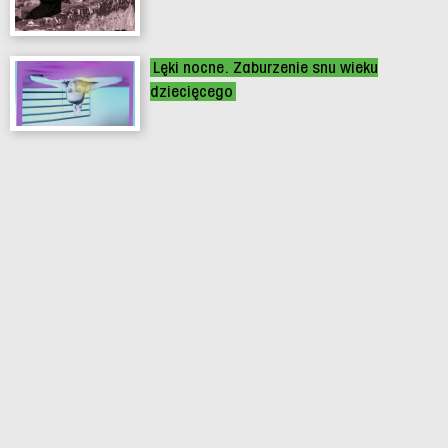
Lęki nocne. Zaburzenie snu wieku
dziecięcego