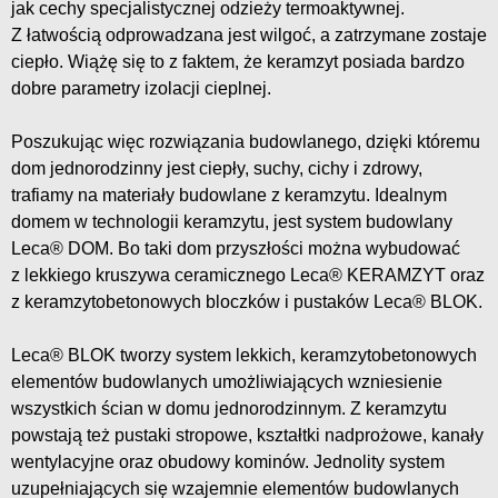
jak cechy specjalistycznej odzieży termoaktywnej.
Z łatwością odprowadzana jest wilgoć, a zatrzymane zostaje
ciepło. Wiążę się to z faktem, że keramzyt posiada bardzo
dobre parametry izolacji cieplnej.
Poszukując więc rozwiązania budowlanego, dzięki któremu
dom jednorodzinny jest ciepły, suchy, cichy i zdrowy,
trafiamy na materiały budowlane z keramzytu. Idealnym
domem w technologii keramzytu, jest system budowlany
Leca® DOM. Bo taki dom przyszłości można wybudować
z lekkiego kruszywa ceramicznego Leca® KERAMZYT oraz
z keramzytobetonowych bloczków i pustaków Leca® BLOK.
Leca® BLOK tworzy system lekkich, keramzytobetonowych
elementów budowlanych umożliwiających wzniesienie
wszystkich ścian w domu jednorodzinnym. Z keramzytu
powstają też pustaki stropowe, kształtki nadprożowe, kanały
wentylacyjne oraz obudowy kominów. Jednolity system
uzupełniających się wzajemnie elementów budowlanych