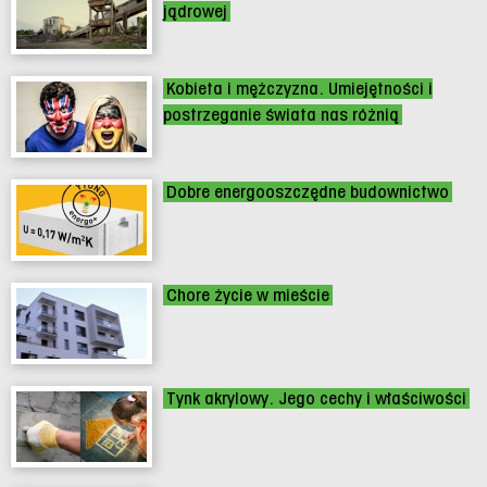
jądrowej
Kobieta i mężczyzna. Umiejętności i
postrzeganie świata nas różnią
Dobre energooszczędne budownictwo
Chore życie w mieście
Tynk akrylowy. Jego cechy i właściwości