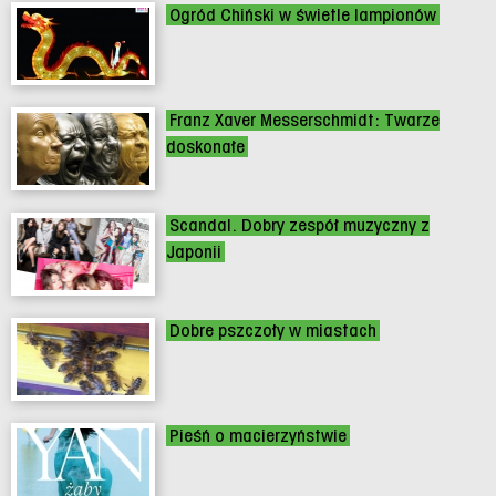
Ogród Chiński w świetle lampionów
Franz Xaver Messerschmidt: Twarze
doskonałe
Scandal. Dobry zespół muzyczny z
Japonii
Dobre pszczoły w miastach
Pieśń o macierzyństwie