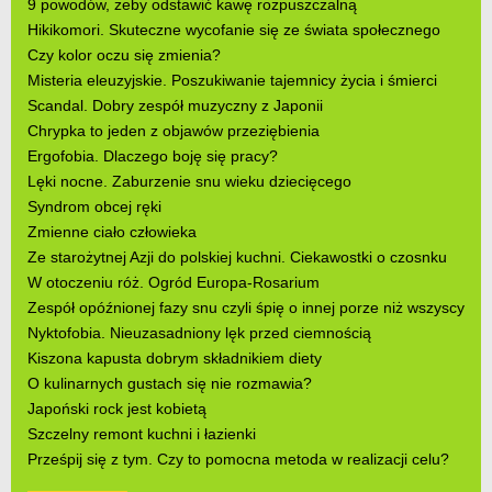
9 powodów, żeby odstawić kawę rozpuszczalną
Hikikomori. Skuteczne wycofanie się ze świata społecznego
Czy kolor oczu się zmienia?
Misteria eleuzyjskie. Poszukiwanie tajemnicy życia i śmierci
Scandal. Dobry zespół muzyczny z Japonii
Chrypka to jeden z objawów przeziębienia
Ergofobia. Dlaczego boję się pracy?
Lęki nocne. Zaburzenie snu wieku dziecięcego
Syndrom obcej ręki
Zmienne ciało człowieka
Ze starożytnej Azji do polskiej kuchni. Ciekawostki o czosnku
W otoczeniu róż. Ogród Europa-Rosarium
Zespół opóźnionej fazy snu czyli śpię o innej porze niż wszyscy
Nyktofobia. Nieuzasadniony lęk przed ciemnością
Kiszona kapusta dobrym składnikiem diety
O kulinarnych gustach się nie rozmawia?
Japoński rock jest kobietą
Szczelny remont kuchni i łazienki
Prześpij się z tym. Czy to pomocna metoda w realizacji celu?