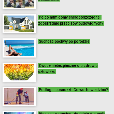
Po co nam domy energooszczędne i
zaostrzanie przepisów budowlanych?
Suchość pochwy po porodzie
Owoce niebezpieczne dla zdrowia
człowieka
Podłogi i posadzki. Co warto wiedzieć?
Bioniczy kręgosłup. Nadzieja dla osób