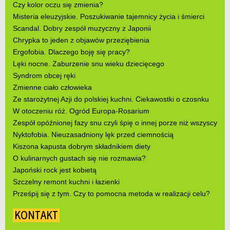
Czy kolor oczu się zmienia?
Misteria eleuzyjskie. Poszukiwanie tajemnicy życia i śmierci
Scandal. Dobry zespół muzyczny z Japonii
Chrypka to jeden z objawów przeziębienia
Ergofobia. Dlaczego boję się pracy?
Lęki nocne. Zaburzenie snu wieku dziecięcego
Syndrom obcej ręki
Zmienne ciało człowieka
Ze starożytnej Azji do polskiej kuchni. Ciekawostki o czosnku
W otoczeniu róż. Ogród Europa-Rosarium
Zespół opóźnionej fazy snu czyli śpię o innej porze niż wszyscy
Nyktofobia. Nieuzasadniony lęk przed ciemnością
Kiszona kapusta dobrym składnikiem diety
O kulinarnych gustach się nie rozmawia?
Japoński rock jest kobietą
Szczelny remont kuchni i łazienki
Prześpij się z tym. Czy to pomocna metoda w realizacji celu?
KONTAKT