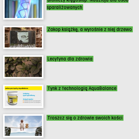
sparaliżowanych
Zakop książkę, a wyrośnie z niej drzewo
Lecytyna dla zdrowia
Tynk z technologią AquaBalance
Troszcz się o zdrowie swoich kości