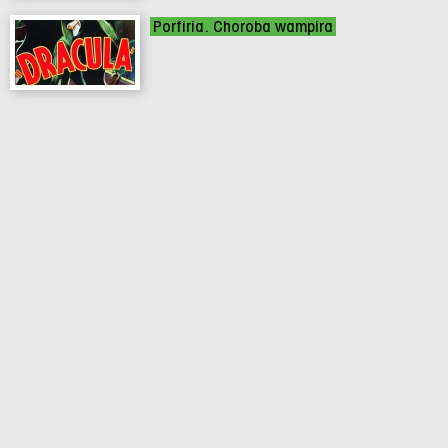
Porfiria. Choroba wampira