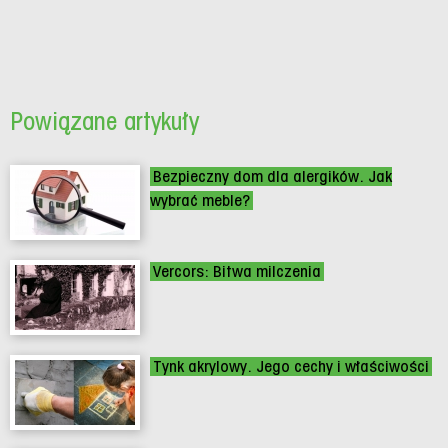
Powiązane artykuły
Bezpieczny dom dla alergików. Jak
wybrać meble?
Vercors: Bitwa milczenia
Tynk akrylowy. Jego cechy i właściwości