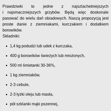
Prawdziwki to jedne z najszlachetniejszych
i najsmaczniejszych grzybów. Będą więc doskonale
pasować do wielu dań obiadowych. Naszą propozycją jest
proste danie z ziemniakami, kurczakiem i dodatkiem
borowików.
Składniki:
1,4 kg podudzi lub udek z kurczaka,
400 g borowików świeżych lub mrożonych,
500 ml śmietanki 30-36%,
1 kg ziemniaków,
2-3 cebule,
2-3 łyżki oleju lub masła,
pół szklanki mąki pszennej,