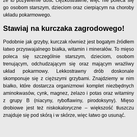
że to pożywienie dość ciężkostrawne, więc nie poleca się
go osobom starszym, dzieciom oraz cierpiącym na choroby
układu pokarmowego.
Stawiaj na kurczaka zagrodowego!
Podobnie jak grzyby, kurczak również jest bogatym źródłem
łatwo przyswajalnego białka, witamin i minerałów. To mięso
poleca się szczególnie starszym, dzieciom, osobom
trenującym, odchudzającym się oraz mającym wrażliwy
układ pokarmowy. Lekkostrawny drób doskonale
skomponuje się z cięższymi grzybami. Znajdziemy w nim
białko, które dostarcza organizmowi komplet niezbędnych
aminokwasów, cynk, magnez, żelazo i potas oraz witaminy
z grupy B (niacyny, ryboflawiny, pirodoksyny). Mięso
drobiowe jest też niskokaloryczne – większość tłuszczu
znajduje się pod skórą i w skórze, więc łatwo go usunąć.