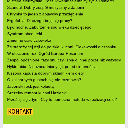
Misteria eleuzyjskie. Poszukiwanie tajemnicy życia i śmierci
Scandal. Dobry zespół muzyczny z Japonii
Chrypka to jeden z objawów przeziębienia
Ergofobia. Dlaczego boję się pracy?
Lęki nocne. Zaburzenie snu wieku dziecięcego
Syndrom obcej ręki
Zmienne ciało człowieka
Ze starożytnej Azji do polskiej kuchni. Ciekawostki o czosnku
W otoczeniu róż. Ogród Europa-Rosarium
Zespół opóźnionej fazy snu czyli śpię o innej porze niż wszyscy
Nyktofobia. Nieuzasadniony lęk przed ciemnością
Kiszona kapusta dobrym składnikiem diety
O kulinarnych gustach się nie rozmawia?
Japoński rock jest kobietą
Szczelny remont kuchni i łazienki
Prześpij się z tym. Czy to pomocna metoda w realizacji celu?
KONTAKT