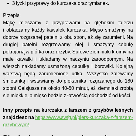
3 łyżki przyprawy do kurczaka oraz tymianek.
Przepis:
Mąkę mieszamy z przyprawami na głębokim talerzu
i obtaczamy każdy kawałek kurczaka. Mięso smażymy na
dobrze rozgrzanej patelni z obu stron, aż się zarumieni. Na
drugiej patelni rozgrzewamy olej i smażymy cebulę
pokrojoną w piórka oraz grzyby. Surowe ziemniaki kroimy na
małe kawałki i układamy w naczyniu żaroodpornym. Na
wierzch nakładamy usmażoną cebulkę i borowiki. Kolejną
warstwą będą zarumienione udka. Wszystko zalewamy
śmietanką i wstawiamy do piekarnika rozgrzanego do 180
stopni Celsjusza na około 40-50 minut, aż ziemniaki zrobią
się miękkie, a mięso będzie z łatwością odchodzić od kości.
Inny przepis na kurczaka z farszem z grzybów leśnych
znajdziesz na
https://www.swfg.pl/piers-kurczaka-z-farszem-
grzybowym/
.