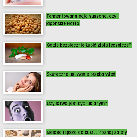
Fermentowana soja suszona, czyli
japońskie Natto
Gdzie bezpiecznie kupić zioła lecznicze?
Skuteczne usuwanie przebarwień
Czy łatwo jest być lubianym?
Melasa lepsza od cukru. Poznaj zalety