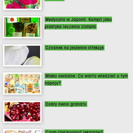
Medycyna w Japonii. Kampō jako
praktyka leczenia ziołami
Czosnek na jesienne infekcje
Mleko owsiane. Co warto wiedzieć o tym
napoju?
Dobry owoc granatu
Czym (nie)popijać lekarstw?