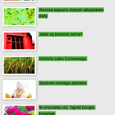
Kiszona kapusta dobrym składnikiem
diety
Jakie są badania serca?
Historia cukru trzcinowego
Syndrom nocnego jedzenia
W otoczeniu róż. Ogród Europa-
Rosarium