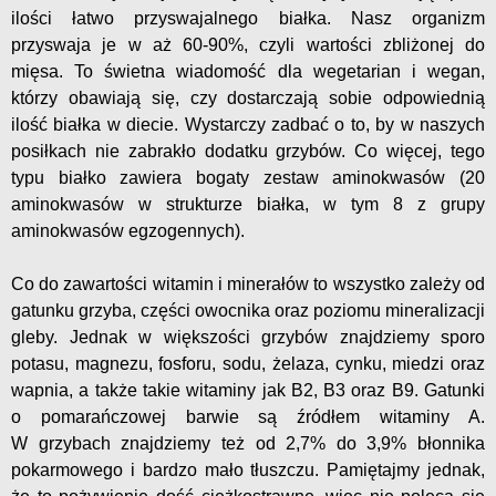
ilości łatwo przyswajalnego białka. Nasz organizm
przyswaja je w aż 60-90%, czyli wartości zbliżonej do
mięsa. To świetna wiadomość dla wegetarian i wegan,
którzy obawiają się, czy dostarczają sobie odpowiednią
ilość białka w diecie. Wystarczy zadbać o to, by w naszych
posiłkach nie zabrakło dodatku grzybów. Co więcej, tego
typu białko zawiera bogaty zestaw aminokwasów (20
aminokwasów w strukturze białka, w tym 8 z grupy
aminokwasów egzogennych).
Co do zawartości witamin i minerałów to wszystko zależy od
gatunku grzyba, części owocnika oraz poziomu mineralizacji
gleby. Jednak w większości grzybów znajdziemy sporo
potasu, magnezu, fosforu, sodu, żelaza, cynku, miedzi oraz
wapnia, a także takie witaminy jak B2, B3 oraz B9. Gatunki
o pomarańczowej barwie są źródłem witaminy A.
W grzybach znajdziemy też od 2,7% do 3,9% błonnika
pokarmowego i bardzo mało tłuszczu. Pamiętajmy jednak,