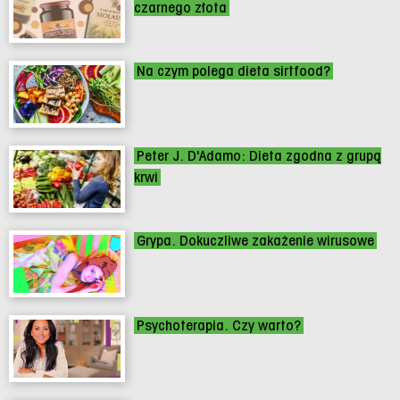
czarnego złota
Na czym polega dieta sirtfood?
Peter J. D'Adamo: Dieta zgodna z grupą
krwi
Grypa. Dokuczliwe zakażenie wirusowe
Psychoterapia. Czy warto?