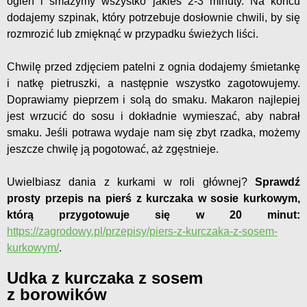
ogień i smażymy wszystko jakieś 2-3 minuty. Na końcu
dodajemy szpinak, który potrzebuje dosłownie chwili, by się
rozmrozić lub zmięknąć w przypadku świeżych liści.
Chwilę przed zdjęciem patelni z ognia dodajemy śmietankę
i natkę pietruszki, a następnie wszystko zagotowujemy.
Doprawiamy pieprzem i solą do smaku. Makaron najlepiej
jest wrzucić do sosu i dokładnie wymieszać, aby nabrał
smaku. Jeśli potrawa wydaje nam się zbyt rzadka, możemy
jeszcze chwilę ją pogotować, aż zgęstnieje.
Uwielbiasz dania z kurkami w roli głównej?
Sprawdź
prosty przepis na pierś z kurczaka w sosie kurkowym,
którą przygotowuje się w 20 minut:
https://zagrodowy.pl/przepisy/piers-z-kurczaka-z-sosem-
kurkowym/
.
Udka z kurczaka z sosem
z borowików