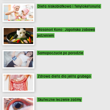
Dieta niskobiałkowa i fenyloketonuria
Masanori Kono: Japońska zabawa
jedzeniem
Samopoczucie po porodzie
Zdrowa dieta dla jelita grubego
Skuteczne leczenie zaćmy