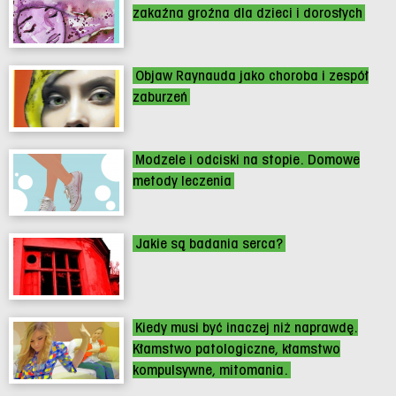
zakaźna groźna dla dzieci i dorosłych
Objaw Raynauda jako choroba i zespół
zaburzeń
Modzele i odciski na stopie. Domowe
metody leczenia
Jakie są badania serca?
Kiedy musi być inaczej niż naprawdę.
Kłamstwo patologiczne, kłamstwo
kompulsywne, mitomania.