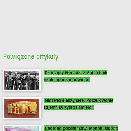
Powiązane artykuły
Skaczący Francuzi z Maine i ich
szokujące zachowanie
Misteria eleuzyjskie. Poszukiwanie
tajemnicy życia i śmierci
Choroba pocałunków. Mononukleoza