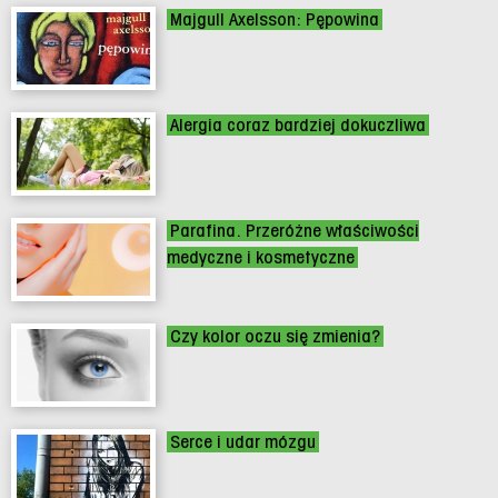
Majgull Axelsson: Pępowina
Alergia coraz bardziej dokuczliwa
Parafina. Przeróżne właściwości
medyczne i kosmetyczne
Czy kolor oczu się zmienia?
Serce i udar mózgu