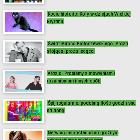
Kocie historie: Koty w dziejach Wielkiej
Brytanii
Świat Mirona Białoszewskiego. Proza
stojąca, proza lecąca
Afazja. Problemy z mówieniem i
rozumieniem innych osób
Śpij regularnie, podobną ilość godzin snu
na dobę
Nerwica neurasteniczna groźnym