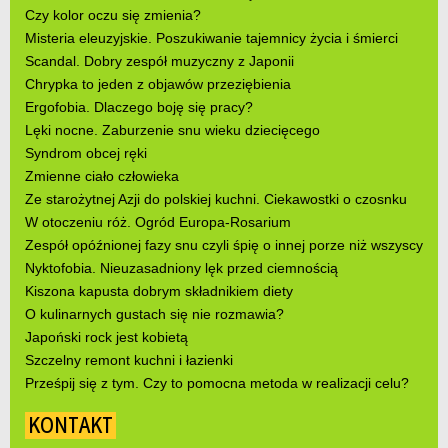
Czy kolor oczu się zmienia?
Misteria eleuzyjskie. Poszukiwanie tajemnicy życia i śmierci
Scandal. Dobry zespół muzyczny z Japonii
Chrypka to jeden z objawów przeziębienia
Ergofobia. Dlaczego boję się pracy?
Lęki nocne. Zaburzenie snu wieku dziecięcego
Syndrom obcej ręki
Zmienne ciało człowieka
Ze starożytnej Azji do polskiej kuchni. Ciekawostki o czosnku
W otoczeniu róż. Ogród Europa-Rosarium
Zespół opóźnionej fazy snu czyli śpię o innej porze niż wszyscy
Nyktofobia. Nieuzasadniony lęk przed ciemnością
Kiszona kapusta dobrym składnikiem diety
O kulinarnych gustach się nie rozmawia?
Japoński rock jest kobietą
Szczelny remont kuchni i łazienki
Prześpij się z tym. Czy to pomocna metoda w realizacji celu?
KONTAKT