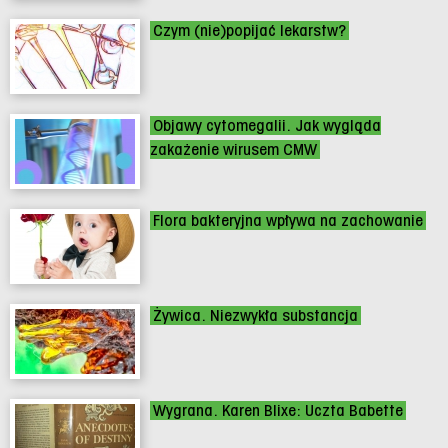
Czym (nie)popijać lekarstw?
Objawy cytomegalii. Jak wygląda
zakażenie wirusem CMW
Flora bakteryjna wpływa na zachowanie
Żywica. Niezwykła substancja
Wygrana. Karen Blixe: Uczta Babette