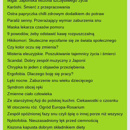
Ikigai. Japońska filozofia szczęśliwego życia
Karōshi. Śmierć z przepracowania
Ostra papryczka chilli zdrowym dodatkiem do potraw
Paraliż senny. Przerażający wymiar zaburzenia snu
Maska lekarza czasów pomoru
9 powodów, żeby odstawić kawę rozpuszczalną
Hikikomori. Skuteczne wycofanie się ze świata społecznego
Czy kolor oczu się zmienia?
Misteria eleuzyjskie. Poszukiwanie tajemnicy życia i śmierci
Scandal. Dobry zespół muzyczny z Japonii
Chrypka to jeden z objawów przeziębienia
Ergofobia. Dlaczego boję się pracy?
Lęki nocne. Zaburzenie snu wieku dziecięcego
Syndrom obcej ręki
Zmienne ciało człowieka
Ze starożytnej Azji do polskiej kuchni. Ciekawostki o czosnku
W otoczeniu róż. Ogród Europa-Rosarium
Zespół opóźnionej fazy snu czyli śpię o innej porze niż wszyscy
Nyktofobia. Nieuzasadniony lęk przed ciemnością
Kiszona kapusta dobrym składnikiem diety