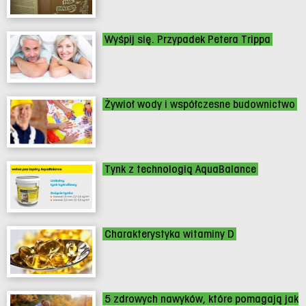
Wyśpij się. Przypadek Petera Trippa
Żywioł wody i współczesne budownictwo
Tynk z technologią AquaBalance
Charakterystyka witaminy D
5 zdrowych nawyków, które pomagają jak