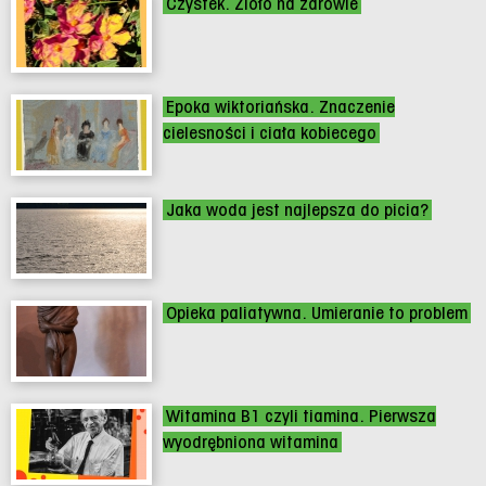
Czystek. Zioło na zdrowie
Epoka wiktoriańska. Znaczenie
cielesności i ciała kobiecego
Jaka woda jest najlepsza do picia?
Opieka paliatywna. Umieranie to problem
Witamina B1 czyli tiamina. Pierwsza
wyodrębniona witamina