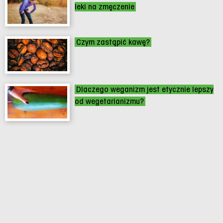
leki na zmęczenie
Czym zastąpić kawę?
Dlaczego weganizm jest etycznie lepszy
od wegetarianizmu?