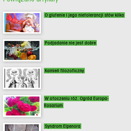
O glutenie i jego nietolerancji słów kilka
Podjadanie nie jest dobre
Kamień filozoficzny
W otoczeniu róż. Ogród Europa-
Rosarium
Syndrom Elpenora