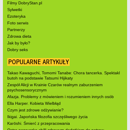
Filmy DobryStan.pl
Sylwetki
Ezoteryka
Foto serwis
Partnerzy
Zdrowa dieta
Jak by było?
Dobry seks
POPULARNE ARTYKUŁY
Takao Kawaguchi, Tomomi Tanabe: Chora tancerka. Spektakl
butoh na podstawie Tatsumi Hijikaty
Zespół Alicji w Krainie Czarów realnym zaburzeniem
psychosensorycznym
Afazja. Problemy z mówieniem i rozumieniem innych osób
Ella Harper. Kobieta Wielbłąd
Czym jest zdrowe odżywianie?
Ikigai. Japońska filozofia szczęśliwego życia
Karōshi. Śmierć z przepracowania
Ostra papryczka chilli zdrowym dodatkiem do potraw