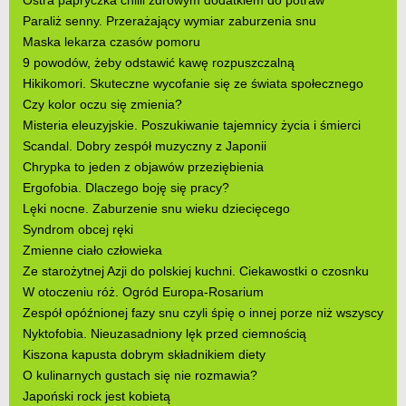
Paraliż senny. Przerażający wymiar zaburzenia snu
Maska lekarza czasów pomoru
9 powodów, żeby odstawić kawę rozpuszczalną
Hikikomori. Skuteczne wycofanie się ze świata społecznego
Czy kolor oczu się zmienia?
Misteria eleuzyjskie. Poszukiwanie tajemnicy życia i śmierci
Scandal. Dobry zespół muzyczny z Japonii
Chrypka to jeden z objawów przeziębienia
Ergofobia. Dlaczego boję się pracy?
Lęki nocne. Zaburzenie snu wieku dziecięcego
Syndrom obcej ręki
Zmienne ciało człowieka
Ze starożytnej Azji do polskiej kuchni. Ciekawostki o czosnku
W otoczeniu róż. Ogród Europa-Rosarium
Zespół opóźnionej fazy snu czyli śpię o innej porze niż wszyscy
Nyktofobia. Nieuzasadniony lęk przed ciemnością
Kiszona kapusta dobrym składnikiem diety
O kulinarnych gustach się nie rozmawia?
Japoński rock jest kobietą