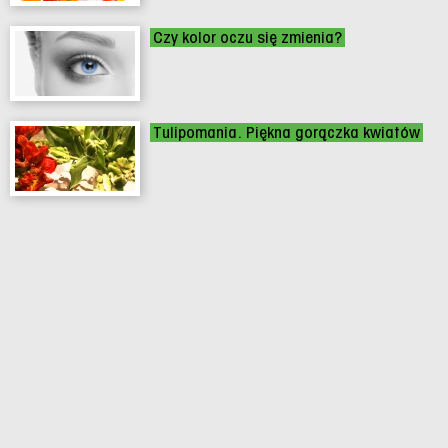
Czy kolor oczu się zmienia?
Tulipomania. Piękna gorączka kwiatów