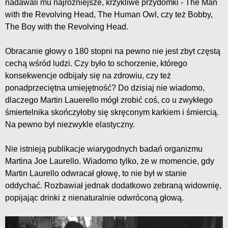
nadawali mu najróżniejsze, krzykliwe przydomki - The Man
with the Revolving Head, The Human Owl, czy też Bobby,
The Boy with the Revolving Head.
Obracanie głowy o 180 stopni na pewno nie jest zbyt częstą
cechą wśród ludzi. Czy było to schorzenie, którego
konsekwencje odbijały się na zdrowiu, czy też
ponadprzeciętna umiejętność? Do dzisiaj nie wiadomo,
dlaczego Martin Lauerello mógł zrobić coś, co u zwykłego
śmiertelnika skończyłoby się skręconym karkiem i śmiercią.
Na pewno był niezwykle elastyczny.
Nie istnieją publikacje wiarygodnych badań organizmu
Martina Joe Laurello. Wiadomo tylko, że w momencie, gdy
Martin Laurello odwracał głowę, to nie był w stanie
oddychać. Rozbawiał jednak dodatkowo zebraną widownię,
popijając drinki z nienaturalnie odwróconą głową.