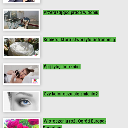
Przerażająca praca w domu
Kobieta, która stworzyła astronomię
Śpij tyle, ile trzeba
Czy kolor oczu się zmienia?
W otoczeniu róż. Ogród Europa-
Rosarium