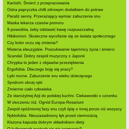
Karōshi. Śmierć z przepracowania
Ostra papryczka chilli zdrowym dodatkiem do potraw
Paraliż senny. Przerażający wymiar zaburzenia snu
Maska lekarza czasów pomoru
9 powodów, żeby odstawić kawę rozpuszczalną
Hikikomori. Skuteczne wycofanie się ze świata społecznego
Czy kolor oczu się zmienia?
Misteria eleuzyjskie. Poszukiwanie tajemnicy życia i śmierci
Scandal. Dobry zespół muzyczny z Japonii
Chrypka to jeden z objawów przeziębienia
Ergofobia. Dlaczego boję się pracy?
Lęki nocne. Zaburzenie snu wieku dziecięcego
Syndrom obcej ręki
Zmienne ciało człowieka
Ze starożytnej Azji do polskiej kuchni. Ciekawostki o czosnku
W otoczeniu róż. Ogród Europa-Rosarium
Zespół opóźnionej fazy snu czyli śpię o innej porze niż wszyscy
Nyktofobia. Nieuzasadniony lęk przed ciemnością
Kiszona kapusta dobrym składnikiem diety
O kulinarnych gustach się nie rozmawia?