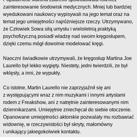
zainteresowanie środowisk medycznych. Mniej lub bardziej
wyedukowani naukowcy wypisywali na jego temat oraz na
temat jego umiejętności najróżniejsze rzeczy. Utrzymywano,
że Człowiek Sowa siłą umysłu i wieloletnią praktyką
psychofizyczną posiadł władzę nad swoim kręgosłupem,
dzięki czemu mógł dowolnie modelować kręgi.
Naoczni świadkowie utrzymywali, że kręgosłup Martina Joe
Laurello był lekko wygięty. Niestety, jedni twierdzili, że był
wklęsły, a inni, że wypukły.
Co istotne, Martin Laurello nie zaprzyjaźnił się ani
z występującymi wraz z nim muzykami i innymi artystami
rodem z Freakshow, ani z natrętnie zainteresowanymi nim
dziennikarzami. Umiejętnie zniechęcał do siebie otoczenie.
Opanowane umiejętności aktorskie pozwalały mu rozbawiać
widownię, w rzeczywistości był skryty, małomówny
i unikający jakiegokolwiek kontaktu.