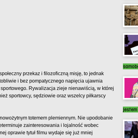
samobó
 społeczny przekaz i filozoficzną misję, to jednak
artobliwie i bez pompatycznego napięcia ujawnia
 sportowego. Rywalizacja zieje nienawiścią, w której
wnież sportowcy, sędziowie oraz wszelcy piłkarscy
jestem
ię nowożytnym totemem plemiennym. Nie upodobanie
determinuje zainteresowania i lojalność wobec
ej oprawie tytuł filmu wydaje się już mniej