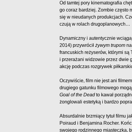
Od tamtej pory kinematografia ch
go coraz bardziej. Zombie często mi
się w nieudanych produkcjach. Cz
czują w rolach drugoplanowych…
Dynamiczny i autentycznie wciąg
2014) przywrócił
żywym trupom
nal
francuskich reżyserów, którymi są
i przerażani widzowie przez dwie
akcję podczas rozgrywek piłkarski
Oczywiście, film nie jest ani film
drugiego gatunku filmowego mogą s
Goal of the Dead
to kawał porządne
żonglowali estetyką i bardzo popr
Absurdalnie brzmiący tytuł filmu j
Poiraud i Benjamina Rocher. Kończ
swojego rodzinnego miasteczka, b