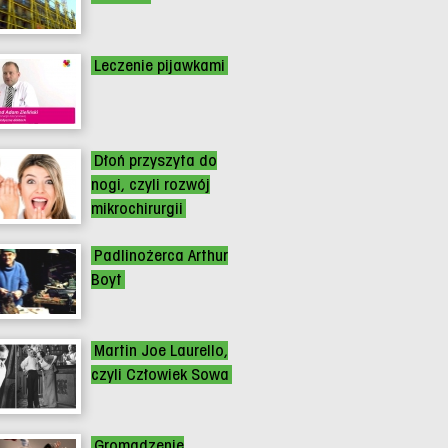
Leczenie pijawkami
Dłoń przyszyta do
nogi, czyli rozwój
mikrochirurgii
Padlinożerca Arthur
Boyt
Martin Joe Laurello,
czyli Człowiek Sowa
Gromadzenie