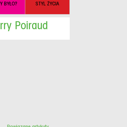
BY BYŁO?
STYL ŻYCIA
rry Poiraud
Powiązane artykuły