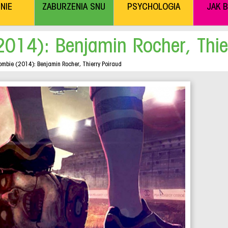
NIE
ZABURZENIA SNU
PSYCHOLOGIA
JAK 
014): Benjamin Rocher, Thie
mbie (2014): Benjamin Rocher, Thierry Poiraud