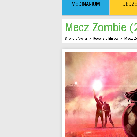
MEDINARIUM
JEDZE
Mecz Zombie (2
Strona główna
>
Recenzje filmów
>
Mecz Zo