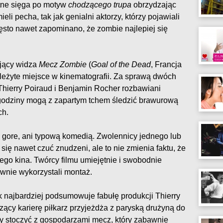
ętne sięga po motyw
chodzącego trupa
obrzydzając
eli pecha, tak jak genialni aktorzy, którzy pojawiali
ęsto nawet zapominano, że zombie najlepiej się
ający widza
Mecz Zombie
(
Goal of the Dead
, Francja
eżyte miejsce w kinematografii. Za sprawą dwóch
 Thierry Poiraud i Benjamin Rocher rozbawiani
 godziny mogą z zapartym tchem śledzić brawurową
ch.
em gore, ani typową komedią. Zwolennicy jednego lub
ię nawet czuć znudzeni, ale to nie zmienia faktu, że
go kina. Twórcy filmu umiejętnie i swobodnie
awnie wykorzystali montaż.
ak najbardziej podsumowuje fabułę produkcji Thierry
ący karierę piłkarz przyjeżdża z paryską drużyną do
y stoczyć z gospodarzami mecz, który zabawnie