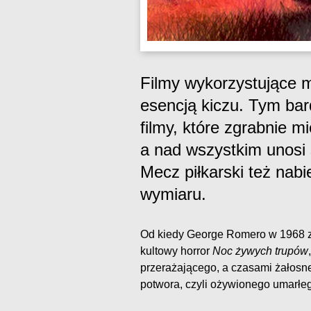
Filmy wykorzystujące 
esencją kiczu. Tym bar
filmy, które zgrabnie m
a nad wszystkim unosi 
Mecz piłkarski też nab
wymiaru.
Od kiedy George Romero w 1968 za
kultowy horror
Noc żywych trupów
przerażającego, a czasami żałosn
potwora, czyli ożywionego umarłe