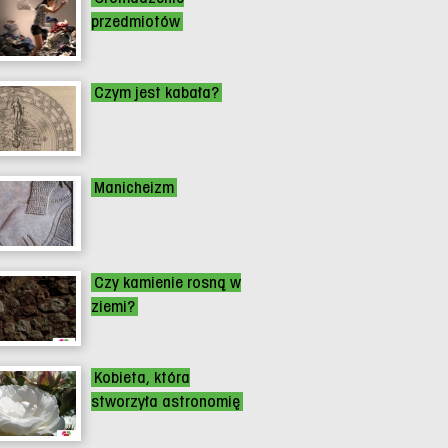
przedmiotów
Czym jest kabała?
Manicheizm
Czy kamienie rosną w
ziemi?
Kobieta, która
stworzyła astronomię