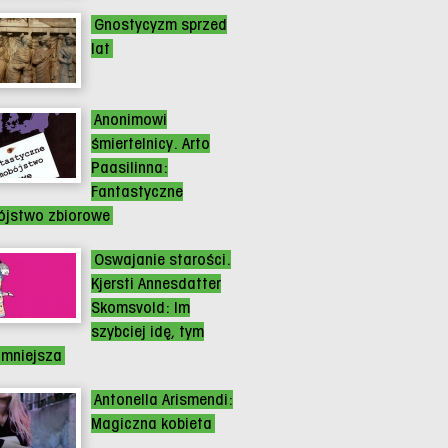
Gnostycyzm sprzed
lat
Anonimowi
śmiertelnicy. Arto
Paasilinna:
Fantastyczne
jstwo zbiorowe
Oswajanie starości.
Kjersti Annesdatter
Skomsvold: Im
szybciej idę, tym
 mniejsza
Antonella Arismendi:
Magiczna kobieta