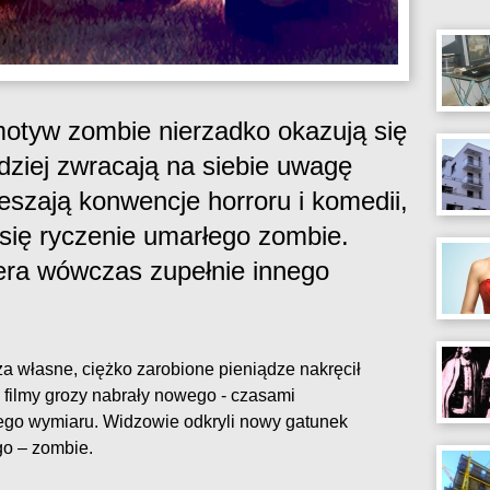
motyw zombie nierzadko okazują się
dziej zwracają na siebie uwagę
ieszają konwencje horroru i komedii,
się ryczenie umarłego zombie.
iera wówczas zupełnie innego
 własne, ciężko zarobione pieniądze nakręcił
, filmy grozy nabrały nowego - czasami
ego wymiaru. Widzowie odkryli nowy gatunek
go – zombie.