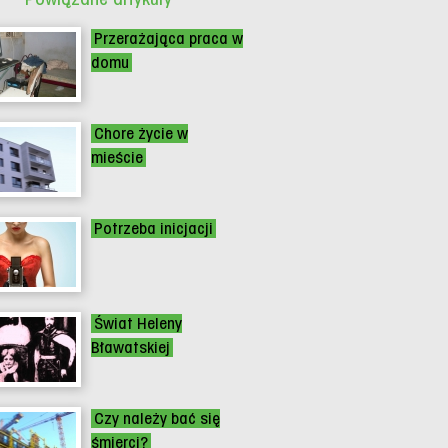
Przerażająca praca w
domu
Chore życie w
mieście
Potrzeba inicjacji
Świat Heleny
Bławatskiej
Czy należy bać się
śmierci?