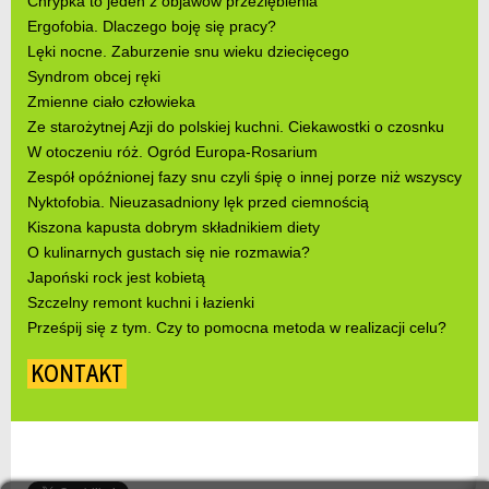
Chrypka to jeden z objawów przeziębienia
Ergofobia. Dlaczego boję się pracy?
Lęki nocne. Zaburzenie snu wieku dziecięcego
Syndrom obcej ręki
Zmienne ciało człowieka
Ze starożytnej Azji do polskiej kuchni. Ciekawostki o czosnku
W otoczeniu róż. Ogród Europa-Rosarium
Zespół opóźnionej fazy snu czyli śpię o innej porze niż wszyscy
Nyktofobia. Nieuzasadniony lęk przed ciemnością
Kiszona kapusta dobrym składnikiem diety
O kulinarnych gustach się nie rozmawia?
Japoński rock jest kobietą
Szczelny remont kuchni i łazienki
Prześpij się z tym. Czy to pomocna metoda w realizacji celu?
KONTAKT