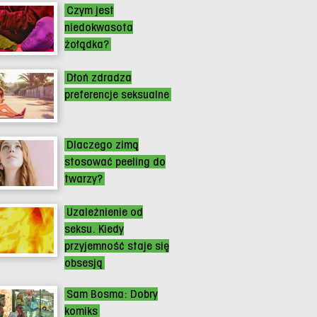
Czym jest
niedokwasota
żołądka?
Dłoń zdradza
preferencje seksualne
Dlaczego zimą
stosować peeling do
twarzy?
Uzależnienie od
seksu. Kiedy
przyjemność staje się
obsesją
Sam Bosma: Dobry
komiks