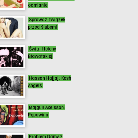
odmianie
Sprawdź związek
przed ślubem!
Świat Heleny
Bławatskiej
Hassan Hajjaj: Kesh
Angels
Majgull Axelsson:
Pępowina
Problem Damy z