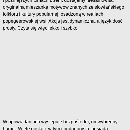
i późniejszych tomach z serii, dostajemy niesamowitą,
oryginalną mieszankę motywów znanych ze słowiańskiego
folkloru i kultury popularnej, osadzoną w realiach
popegeerowskiej wsi. Akcja jest dynamiczna, a język dość
prosty. Czyta się więc lekko i szybko.
W opowiadaniach występuje bezpośredni, niewybredny
humor. Wiele postaci, w tym i protagonista, posiada