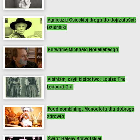
Agnieszki Osieckiej droga do dojrzałości:
Dzienniki
Porwanie Michaela Houellebecqa
Albinizm, czyli bielactwo: Louise The
Leopard Girl
Food combining. Monodieta dla dobrego
zdrowia
Świat Heleny Bławatskiej