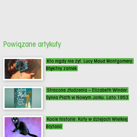
Powiązane artykuły
Kto nigdy nie żył. Lucy Maud Montgomery:
Błękitny zamek
Stracone złudzenia – Elizabeth Winder:
Sylvia Plath w Nowym Jorku. Lato 1953
Kocie historie: Koty w dziejach Wielkiej
Brytanii