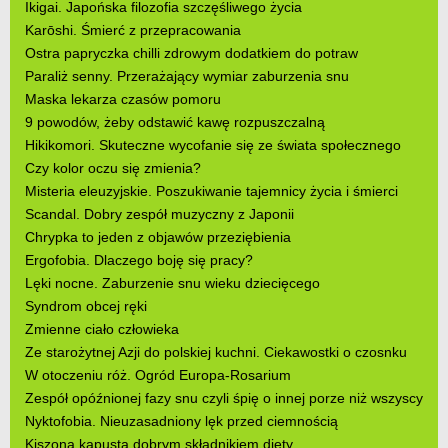
Ikigai. Japońska filozofia szczęśliwego życia
Karōshi. Śmierć z przepracowania
Ostra papryczka chilli zdrowym dodatkiem do potraw
Paraliż senny. Przerażający wymiar zaburzenia snu
Maska lekarza czasów pomoru
9 powodów, żeby odstawić kawę rozpuszczalną
Hikikomori. Skuteczne wycofanie się ze świata społecznego
Czy kolor oczu się zmienia?
Misteria eleuzyjskie. Poszukiwanie tajemnicy życia i śmierci
Scandal. Dobry zespół muzyczny z Japonii
Chrypka to jeden z objawów przeziębienia
Ergofobia. Dlaczego boję się pracy?
Lęki nocne. Zaburzenie snu wieku dziecięcego
Syndrom obcej ręki
Zmienne ciało człowieka
Ze starożytnej Azji do polskiej kuchni. Ciekawostki o czosnku
W otoczeniu róż. Ogród Europa-Rosarium
Zespół opóźnionej fazy snu czyli śpię o innej porze niż wszyscy
Nyktofobia. Nieuzasadniony lęk przed ciemnością
Kiszona kapusta dobrym składnikiem diety