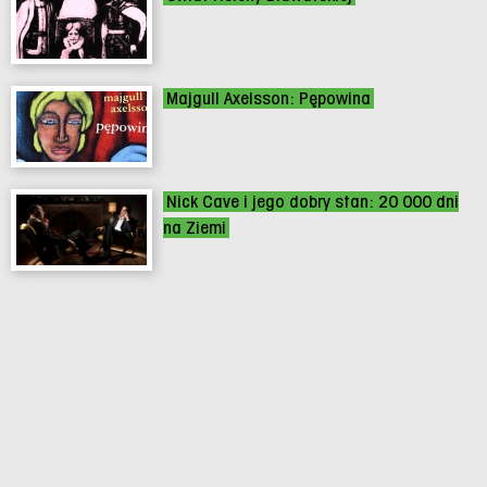
Majgull Axelsson: Pępowina
Nick Cave i jego dobry stan: 20 000 dni
na Ziemi