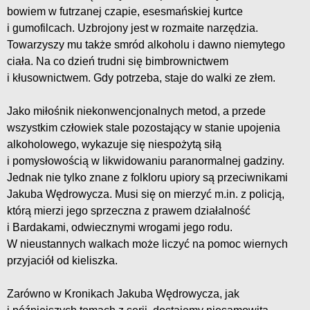
bowiem w futrzanej czapie, esesmańskiej kurtce
i gumofilcach. Uzbrojony jest w rozmaite narzędzia.
Towarzyszy mu także smród alkoholu i dawno niemytego
ciała. Na co dzień trudni się bimbrownictwem
i kłusownictwem. Gdy potrzeba, staje do walki ze złem.
Jako miłośnik niekonwencjonalnych metod, a przede
wszystkim człowiek stale pozostający w stanie upojenia
alkoholowego, wykazuje się niespożytą siłą
i pomysłowością w likwidowaniu paranormalnej gadziny.
Jednak nie tylko znane z folkloru upiory są przeciwnikami
Jakuba Wędrowycza. Musi się on mierzyć m.in. z policją,
którą mierzi jego sprzeczna z prawem działalność
i Bardakami, odwiecznymi wrogami jego rodu.
W nieustannych walkach może liczyć na pomoc wiernych
przyjaciół od kieliszka.
Zarówno w Kronikach Jakuba Wędrowycza, jak