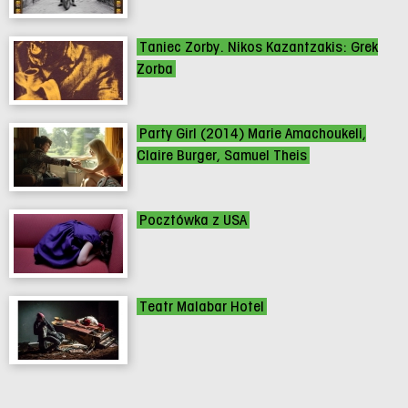
Taniec Zorby. Nikos Kazantzakis: Grek
Zorba
Party Girl (2014) Marie Amachoukeli,
Claire Burger, Samuel Theis
Pocztówka z USA
Teatr Malabar Hotel