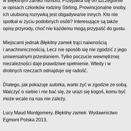
w
Błękitnym zamku
humoru. Przejawia się on szczególnie
w opisach członków rodziny Stirling. Prowincjonalne snoby,
ich ulubioną rozrywką jest obgadywanie innych. Kto nie
spotkał w życiu podobnych osób? Interesujące są także
opisy przyrody, choć nie każdemu mogą przypaść do gustu.
Miejscami jednak
Błękitny zamek
trąci naiwnością
i anachronicznością. Lecz nie sposób się nie zgodzić z jego
uniwersalnym przesłaniem. Tylko poczucie wewnętrznej
niezależności daje prawdziwe spełnienie. Wtedy i w
drobnych rzeczach odnajduje się radość.
Dlatego, jak pokazuje autorka, warto żyć w zgodzie ze sobą.
Walczyć o siebie i nie bać się, że urazi się kogoś, komu być
może wcale na nas nie zależy.
Lucy Maud Montgomery,
Błękitny zamek.
Wydawnictwo
Egmont Polska 2013.