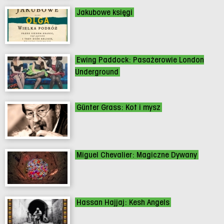
Jakubowe księgi
Ewing Paddock: Pasażerowie London
Underground
Günter Grass: Kot i mysz
Miguel Chevalier: Magiczne Dywany
Hassan Hajjaj: Kesh Angels