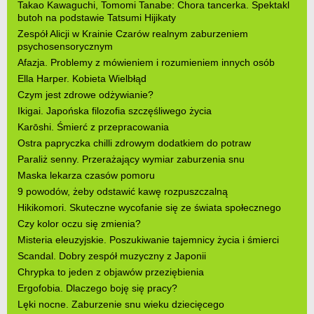
Takao Kawaguchi, Tomomi Tanabe: Chora tancerka. Spektakl
butoh na podstawie Tatsumi Hijikaty
Zespół Alicji w Krainie Czarów realnym zaburzeniem
psychosensorycznym
Afazja. Problemy z mówieniem i rozumieniem innych osób
Ella Harper. Kobieta Wielbłąd
Czym jest zdrowe odżywianie?
Ikigai. Japońska filozofia szczęśliwego życia
Karōshi. Śmierć z przepracowania
Ostra papryczka chilli zdrowym dodatkiem do potraw
Paraliż senny. Przerażający wymiar zaburzenia snu
Maska lekarza czasów pomoru
9 powodów, żeby odstawić kawę rozpuszczalną
Hikikomori. Skuteczne wycofanie się ze świata społecznego
Czy kolor oczu się zmienia?
Misteria eleuzyjskie. Poszukiwanie tajemnicy życia i śmierci
Scandal. Dobry zespół muzyczny z Japonii
Chrypka to jeden z objawów przeziębienia
Ergofobia. Dlaczego boję się pracy?
Lęki nocne. Zaburzenie snu wieku dziecięcego