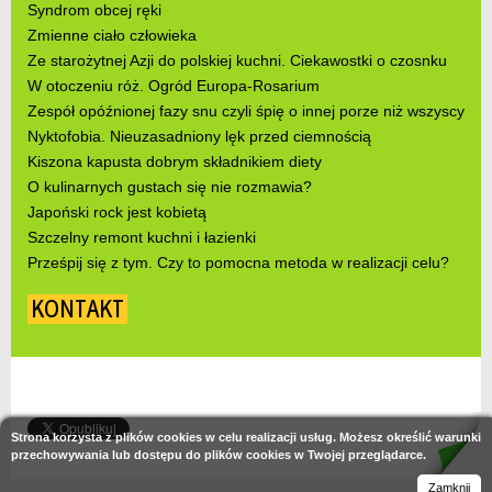
Syndrom obcej ręki
Zmienne ciało człowieka
Ze starożytnej Azji do polskiej kuchni. Ciekawostki o czosnku
W otoczeniu róż. Ogród Europa-Rosarium
Zespół opóźnionej fazy snu czyli śpię o innej porze niż wszyscy
Nyktofobia. Nieuzasadniony lęk przed ciemnością
Kiszona kapusta dobrym składnikiem diety
O kulinarnych gustach się nie rozmawia?
Japoński rock jest kobietą
Szczelny remont kuchni i łazienki
Prześpij się z tym. Czy to pomocna metoda w realizacji celu?
KONTAKT
Strona korzysta z plików cookies w celu realizacji usług. Możesz określić warunki
przechowywania lub dostępu do plików cookies w Twojej przeglądarce.
Zamknij