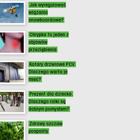
Jak wyregulować
wiązania
snowboardowe?
Chrypka to jeden z
objawów
przeziębienia
Kotary drzwiowe PCV.
Dlaczego warto je
mieć?
Prezent dla dziecka.
Dlaczego rolki są
dobrym pomysłem?
Zdrowy szczaw
pospolity