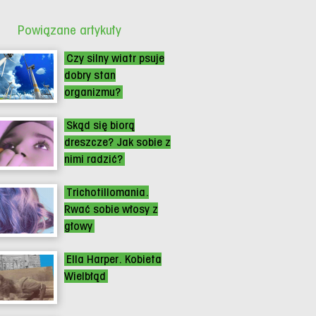
Powiązane artykuły
Czy silny wiatr psuje
dobry stan
organizmu?
Skąd się biorą
dreszcze? Jak sobie z
nimi radzić?
Trichotillomania.
Rwać sobie włosy z
głowy
Ella Harper. Kobieta
Wielbłąd