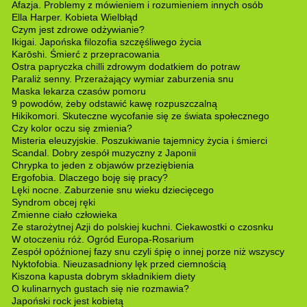
Afazja. Problemy z mówieniem i rozumieniem innych osób
Ella Harper. Kobieta Wielbłąd
Czym jest zdrowe odżywianie?
Ikigai. Japońska filozofia szczęśliwego życia
Karōshi. Śmierć z przepracowania
Ostra papryczka chilli zdrowym dodatkiem do potraw
Paraliż senny. Przerażający wymiar zaburzenia snu
Maska lekarza czasów pomoru
9 powodów, żeby odstawić kawę rozpuszczalną
Hikikomori. Skuteczne wycofanie się ze świata społecznego
Czy kolor oczu się zmienia?
Misteria eleuzyjskie. Poszukiwanie tajemnicy życia i śmierci
Scandal. Dobry zespół muzyczny z Japonii
Chrypka to jeden z objawów przeziębienia
Ergofobia. Dlaczego boję się pracy?
Lęki nocne. Zaburzenie snu wieku dziecięcego
Syndrom obcej ręki
Zmienne ciało człowieka
Ze starożytnej Azji do polskiej kuchni. Ciekawostki o czosnku
W otoczeniu róż. Ogród Europa-Rosarium
Zespół opóźnionej fazy snu czyli śpię o innej porze niż wszyscy
Nyktofobia. Nieuzasadniony lęk przed ciemnością
Kiszona kapusta dobrym składnikiem diety
O kulinarnych gustach się nie rozmawia?
Japoński rock jest kobietą