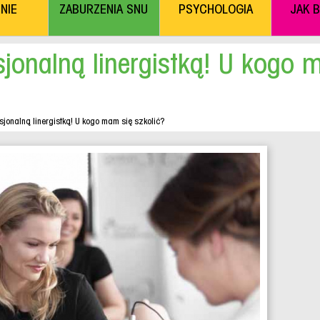
NIE
ZABURZENIA SNU
PSYCHOLOGIA
JAK 
sjonalną linergistką! U kogo 
sjonalną linergistką! U kogo mam się szkolić?