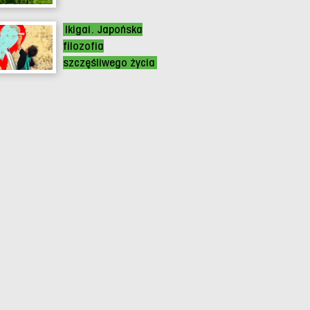
Ikigai. Japońska
filozofia
szczęśliwego życia