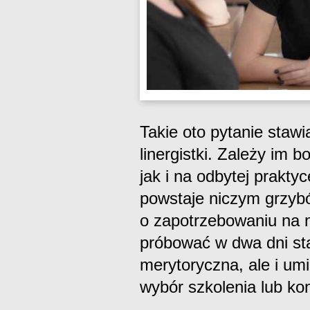
Takie oto pytanie stawi
linergistki. Zależy im 
jak i na odbytej prakt
powstaje niczym grzyb
o zapotrzebowaniu na ni
próbować w dwa dni stać
merytoryczna, ale i um
wybór szkolenia lub ko