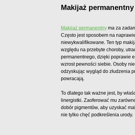
Makijaż permanentny –
Makijaż permanentny
ma za zadanie
Często jest sposobem na naprawien
niewykwalifikowane. Ten typ makij
względu na przebyte choroby, utraci
permanentnego, dzięki poprawie e
wzrost pewności siebie. Osoby nie
odzyskując wygląd do złudzenia pr
powracają.
To dlatego tak ważne jest, by właś
linergistki. Zaoferować mu zarówno
dobór pigmentów, aby uzyskać mak
nie tylko chęć podkreślenia urody.