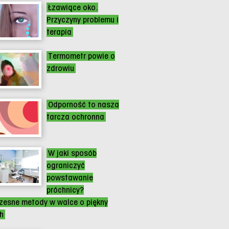
Łzawiące oko.
Przyczyny problemu i
terapia
Termometr powie o
zdrowiu
Odporność to nasza
tarcza ochronna
W jaki sposób
ograniczyć
powstawanie
próchnicy?
esne metody w walce o piękny
h