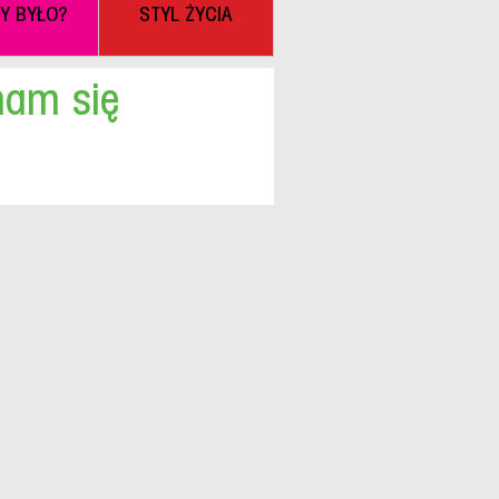
BY BYŁO?
STYL ŻYCIA
mam się