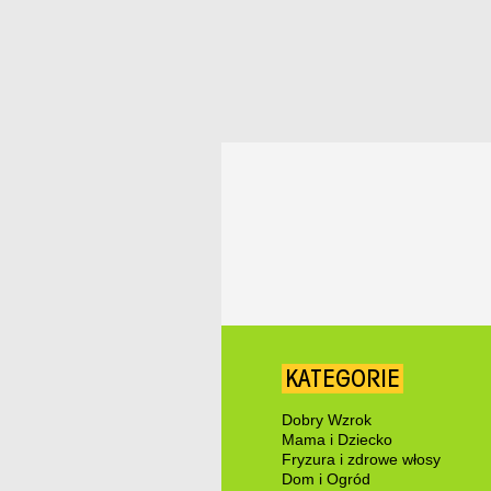
KATEGORIE
Dobry Wzrok
Mama i Dziecko
Fryzura i zdrowe włosy
Dom i Ogród