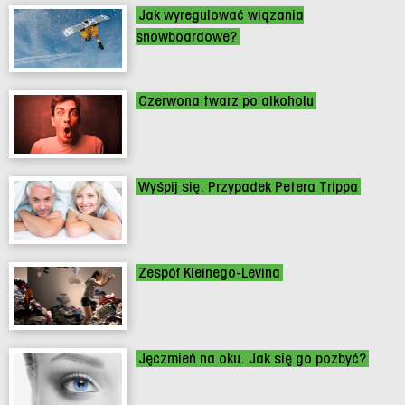
Jak wyregulować wiązania
snowboardowe?
Czerwona twarz po alkoholu
Wyśpij się. Przypadek Petera Trippa
Zespół Kleinego-Levina
Jęczmień na oku. Jak się go pozbyć?