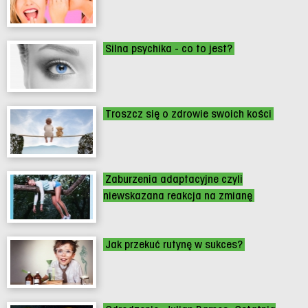
Silna psychika - co to jest?
Troszcz się o zdrowie swoich kości
Zaburzenia adaptacyjne czyli
niewskazana reakcja na zmianę
Jak przekuć rutynę w sukces?