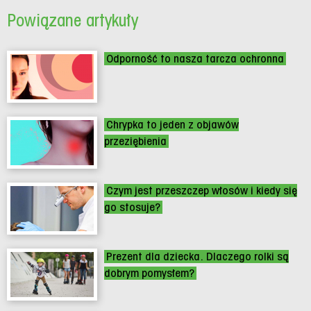
Powiązane artykuły
Odporność to nasza tarcza ochronna
Chrypka to jeden z objawów
przeziębienia
Czym jest przeszczep włosów i kiedy się
go stosuje?
Prezent dla dziecka. Dlaczego rolki są
dobrym pomysłem?