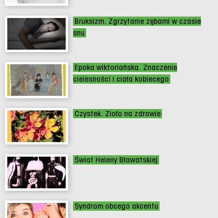
Bruksizm. Zgrzytanie zębami w czasie
snu
Epoka wiktoriańska. Znaczenie
cielesności i ciała kobiecego
Czystek. Zioło na zdrowie
Świat Heleny Bławatskiej
Syndrom obcego akcentu