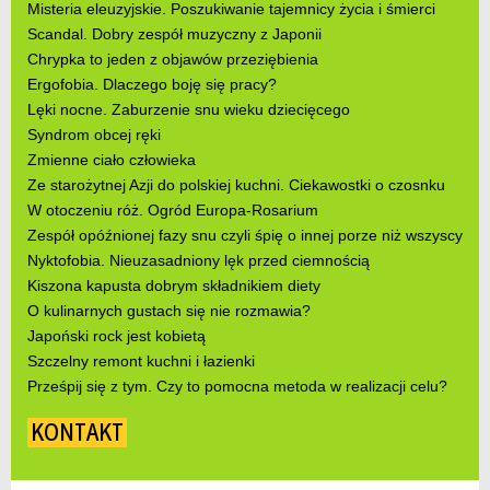
Misteria eleuzyjskie. Poszukiwanie tajemnicy życia i śmierci
Scandal. Dobry zespół muzyczny z Japonii
Chrypka to jeden z objawów przeziębienia
Ergofobia. Dlaczego boję się pracy?
Lęki nocne. Zaburzenie snu wieku dziecięcego
Syndrom obcej ręki
Zmienne ciało człowieka
Ze starożytnej Azji do polskiej kuchni. Ciekawostki o czosnku
W otoczeniu róż. Ogród Europa-Rosarium
Zespół opóźnionej fazy snu czyli śpię o innej porze niż wszyscy
Nyktofobia. Nieuzasadniony lęk przed ciemnością
Kiszona kapusta dobrym składnikiem diety
O kulinarnych gustach się nie rozmawia?
Japoński rock jest kobietą
Szczelny remont kuchni i łazienki
Prześpij się z tym. Czy to pomocna metoda w realizacji celu?
KONTAKT