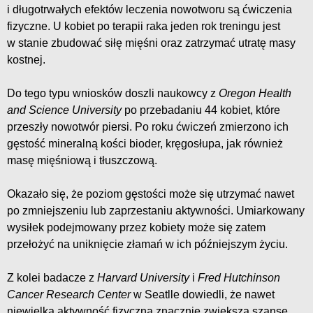
i długotrwałych efektów leczenia nowotworu są ćwiczenia
fizyczne. U kobiet po terapii raka jeden rok treningu jest
w stanie zbudować siłę mięśni oraz zatrzymać utratę masy
kostnej.
Do tego typu wniosków doszli naukowcy z
Oregon Health
and Science University
po przebadaniu 44 kobiet, które
przeszły nowotwór piersi. Po roku ćwiczeń zmierzono ich
gęstość mineralną kości bioder, kręgosłupa, jak również
masę mięśniową i tłuszczową.
Okazało się, że poziom gęstości może się utrzymać nawet
po zmniejszeniu lub zaprzestaniu aktywności. Umiarkowany
wysiłek podejmowany przez kobiety może się zatem
przełożyć na uniknięcie złamań w ich późniejszym życiu.
Z kolei badacze z
Harvard University
i
Fred Hutchinson
Cancer Research Center
w Seatlle dowiedli, że nawet
niewielka aktywność fizyczna znacznie zwiększa szanse