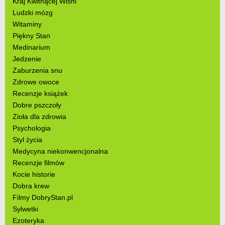
Kraj Kwitnącej Wiśni
Ludzki mózg
Witaminy
Piękny Stan
Medinarium
Jedzenie
Zaburzenia snu
Zdrowe owoce
Recenzje książek
Dobre pszczoły
Zioła dla zdrowia
Psychologia
Styl życia
Medycyna niekonwencjonalna
Recenzje filmów
Kocie historie
Dobra krew
Filmy DobryStan.pl
Sylwetki
Ezoteryka