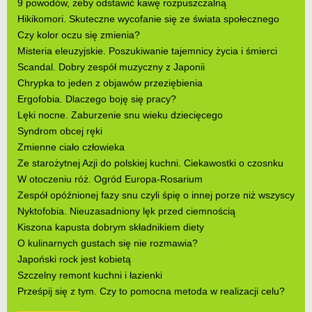
9 powodów, żeby odstawić kawę rozpuszczalną
Hikikomori. Skuteczne wycofanie się ze świata społecznego
Czy kolor oczu się zmienia?
Misteria eleuzyjskie. Poszukiwanie tajemnicy życia i śmierci
Scandal. Dobry zespół muzyczny z Japonii
Chrypka to jeden z objawów przeziębienia
Ergofobia. Dlaczego boję się pracy?
Lęki nocne. Zaburzenie snu wieku dziecięcego
Syndrom obcej ręki
Zmienne ciało człowieka
Ze starożytnej Azji do polskiej kuchni. Ciekawostki o czosnku
W otoczeniu róż. Ogród Europa-Rosarium
Zespół opóźnionej fazy snu czyli śpię o innej porze niż wszyscy
Nyktofobia. Nieuzasadniony lęk przed ciemnością
Kiszona kapusta dobrym składnikiem diety
O kulinarnych gustach się nie rozmawia?
Japoński rock jest kobietą
Szczelny remont kuchni i łazienki
Prześpij się z tym. Czy to pomocna metoda w realizacji celu?