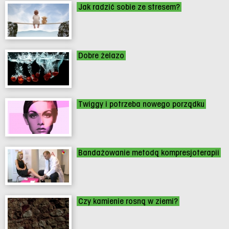
Jak radzić sobie ze stresem?
Dobre żelazo
Twiggy i potrzeba nowego porządku
Bandażowanie metodą kompresjoterapii
Czy kamienie rosną w ziemi?