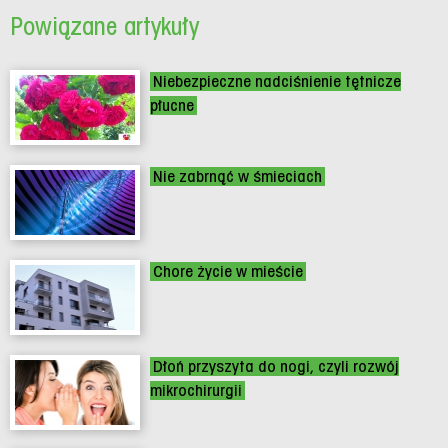
Powiązane artykuły
Niebezpieczne nadciśnienie tętnicze
płucne
Nie zabrnąć w śmieciach
Chore życie w mieście
Dłoń przyszyta do nogi, czyli rozwój
mikrochirurgii