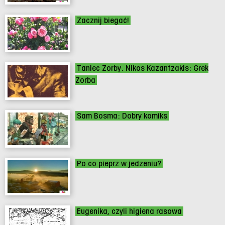
Zacznij biegać!
Taniec Zorby. Nikos Kazantzakis: Grek
Zorba
Sam Bosma: Dobry komiks
Po co pieprz w jedzeniu?
Eugenika, czyli higiena rasowa