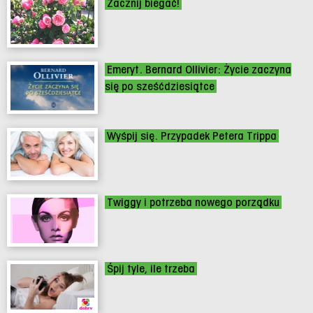
Zacznij biegać!
Emeryt. Bernard Ollivier: Życie zaczyna
się po sześćdziesiątce
Wyśpij się. Przypadek Petera Trippa
Twiggy i potrzeba nowego porządku
Śpij tyle, ile trzeba