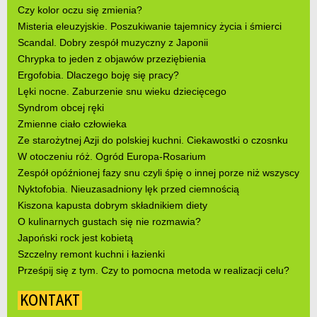
Czy kolor oczu się zmienia?
Misteria eleuzyjskie. Poszukiwanie tajemnicy życia i śmierci
Scandal. Dobry zespół muzyczny z Japonii
Chrypka to jeden z objawów przeziębienia
Ergofobia. Dlaczego boję się pracy?
Lęki nocne. Zaburzenie snu wieku dziecięcego
Syndrom obcej ręki
Zmienne ciało człowieka
Ze starożytnej Azji do polskiej kuchni. Ciekawostki o czosnku
W otoczeniu róż. Ogród Europa-Rosarium
Zespół opóźnionej fazy snu czyli śpię o innej porze niż wszyscy
Nyktofobia. Nieuzasadniony lęk przed ciemnością
Kiszona kapusta dobrym składnikiem diety
O kulinarnych gustach się nie rozmawia?
Japoński rock jest kobietą
Szczelny remont kuchni i łazienki
Prześpij się z tym. Czy to pomocna metoda w realizacji celu?
KONTAKT