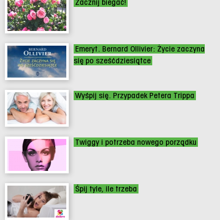
Zacznij biegać!
Emeryt. Bernard Ollivier: Życie zaczyna
się po sześćdziesiątce
Wyśpij się. Przypadek Petera Trippa
Twiggy i potrzeba nowego porządku
Śpij tyle, ile trzeba