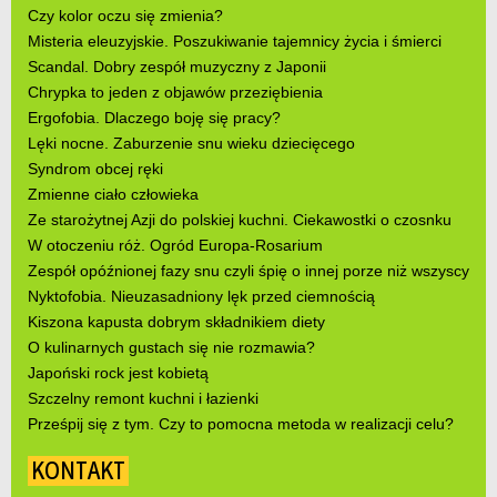
Czy kolor oczu się zmienia?
Misteria eleuzyjskie. Poszukiwanie tajemnicy życia i śmierci
Scandal. Dobry zespół muzyczny z Japonii
Chrypka to jeden z objawów przeziębienia
Ergofobia. Dlaczego boję się pracy?
Lęki nocne. Zaburzenie snu wieku dziecięcego
Syndrom obcej ręki
Zmienne ciało człowieka
Ze starożytnej Azji do polskiej kuchni. Ciekawostki o czosnku
W otoczeniu róż. Ogród Europa-Rosarium
Zespół opóźnionej fazy snu czyli śpię o innej porze niż wszyscy
Nyktofobia. Nieuzasadniony lęk przed ciemnością
Kiszona kapusta dobrym składnikiem diety
O kulinarnych gustach się nie rozmawia?
Japoński rock jest kobietą
Szczelny remont kuchni i łazienki
Prześpij się z tym. Czy to pomocna metoda w realizacji celu?
KONTAKT