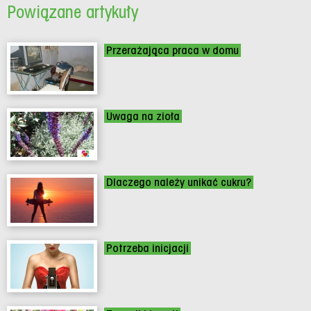
Powiązane artykuły
Przerażająca praca w domu
Uwaga na zioła
Dlaczego należy unikać cukru?
Potrzeba inicjacji