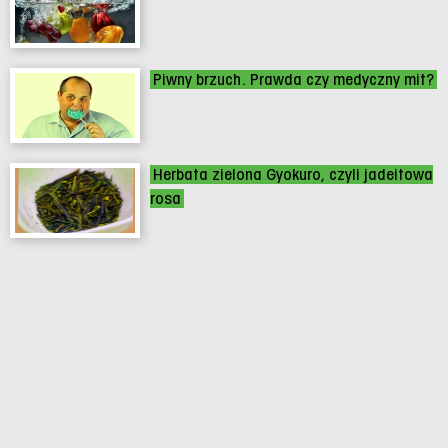
Piwny brzuch. Prawda czy medyczny mit?
Herbata zielona Gyokuro, czyli jadeitowa
rosa