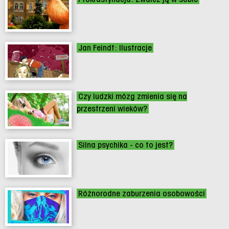
Jan Feindt: Ilustracje
Czy ludzki mózg zmienia się na
przestrzeni wieków?
Silna psychika - co to jest?
Różnorodne zaburzenia osobowości