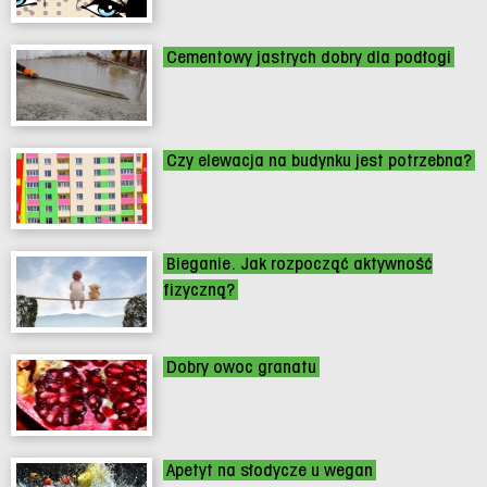
Cementowy jastrych dobry dla podłogi
Czy elewacja na budynku jest potrzebna?
Bieganie. Jak rozpocząć aktywność
fizyczną?
Dobry owoc granatu
Apetyt na słodycze u wegan