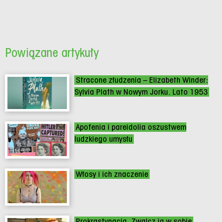
Powiązane artykuły
Stracone złudzenia – Elizabeth Winder:
Sylvia Plath w Nowym Jorku. Lato 1953
Apofenia i pareidolia oszustwem
ludzkiego umysłu
Włosy i ich znaczenie
Prokrastynacja. Zwalcz ją w sobie