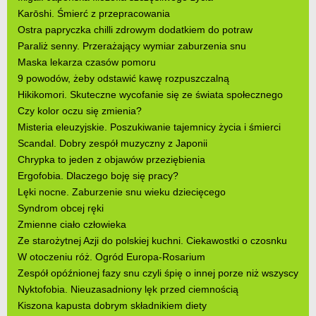
Karōshi. Śmierć z przepracowania
Ostra papryczka chilli zdrowym dodatkiem do potraw
Paraliż senny. Przerażający wymiar zaburzenia snu
Maska lekarza czasów pomoru
9 powodów, żeby odstawić kawę rozpuszczalną
Hikikomori. Skuteczne wycofanie się ze świata społecznego
Czy kolor oczu się zmienia?
Misteria eleuzyjskie. Poszukiwanie tajemnicy życia i śmierci
Scandal. Dobry zespół muzyczny z Japonii
Chrypka to jeden z objawów przeziębienia
Ergofobia. Dlaczego boję się pracy?
Lęki nocne. Zaburzenie snu wieku dziecięcego
Syndrom obcej ręki
Zmienne ciało człowieka
Ze starożytnej Azji do polskiej kuchni. Ciekawostki o czosnku
W otoczeniu róż. Ogród Europa-Rosarium
Zespół opóźnionej fazy snu czyli śpię o innej porze niż wszyscy
Nyktofobia. Nieuzasadniony lęk przed ciemnością
Kiszona kapusta dobrym składnikiem diety