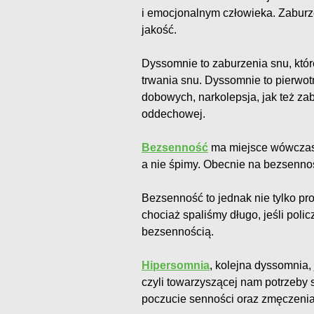
i emocjonalnym człowieka. Zabur
jakość.
Dyssomnie to zaburzenia snu, któr
trwania snu. Dyssomnie to pierwo
dobowych, narkolepsja, jak też za
oddechowej.
Bezsenność
ma miejsce wówczas,
a nie śpimy. Obecnie na bezsenność
Bezsenność to jednak nie tylko pr
chociaż spaliśmy długo, jeśli pol
bezsennością.
Hipersomnia
, kolejna dyssomnia
czyli towarzyszącej nam potrzeby s
poczucie senności oraz zmęczenia,