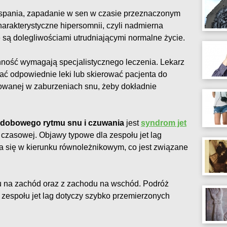
 spania, zapadanie w sen w czasie przeznaczonym
arakterystyczne hipersomnii, czyli nadmierna
są dolegliwościami utrudniającymi normalne życie.
nność wymagają specjalistycznego leczenia. Lekarz
ać odpowiednie leki lub skierować pacjenta do
owanej w zaburzeniach snu, żeby dokładnie
 dobowego rytmu snu i czuwania
jest
syndrom jet
y czasowej. Objawy typowe dla zespołu jet lag
a się w kierunku równoleżnikowym, co jest związane
u na zachód oraz z zachodu na wschód. Podróż
espołu jet lag dotyczy szybko przemierzonych