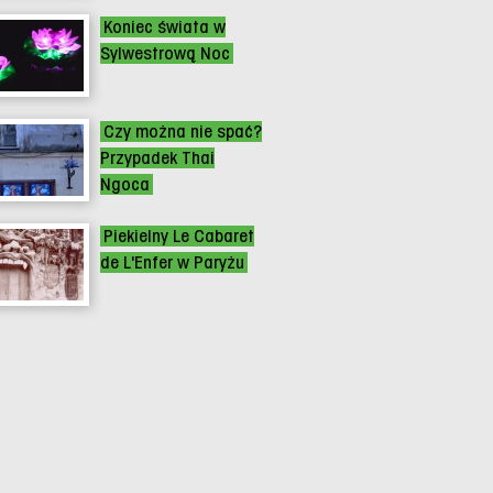
Koniec świata w
Sylwestrową Noc
Czy można nie spać?
Przypadek Thai
Ngoca
Piekielny Le Cabaret
de L'Enfer w Paryżu