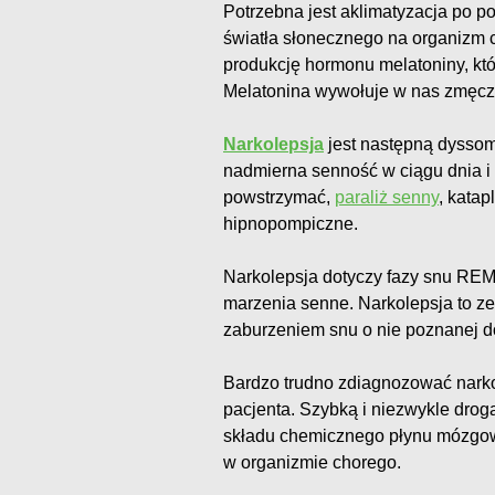
Potrzebna jest aklimatyzacja po p
światła słonecznego na organizm 
produkcję hormonu melatoniny, któ
Melatonina wywołuje w nas zmęcz
Narkolepsja
jest następną dyssom
nadmierna senność w ciągu dnia i 
powstrzymać,
paraliż senny
, kata
hipnopompiczne.
Narkolepsja dotyczy fazy snu REM 
marzenia senne. Narkolepsja to 
zaburzeniem snu o nie poznanej d
Bardzo trudno zdiagnozować nark
pacjenta. Szybką i niezwykle drogą
składu chemicznego płynu mózgow
w organizmie chorego.