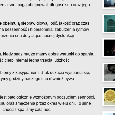
zenia snu mogą obejmować długość snu oraz jego
e obejmują nieprawidłową ilość, jakość oraz czas
tna bezsenność i hipersomnia, zaburzenia rytmów
burzenia snu dotyczące nocnej dysfunkcji
 kiedy sądzimy, że mamy dobre warunki do spania,
 cierpi niemal jedna trzecia ludzkości.
oblemy z zasypianiem. Brak uczucia wyspania się,
iczymy godziny naszego snu również bywa
, jest patologicznie wzmożonym poczuciem senności,
nu oraz zmęczenia przez okres wielu dni. To silne
 chociaż spaliśmy całą noc.