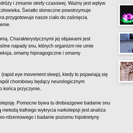
odróży i zmianie strefy czasowej. Ważny jest wpływ
człowieka. Światło słoneczne powstrzymuje
ra przygotowuje nasze ciało do zaśnięcia.
enie.
nią. Charakterystycznymi jej objawami jest
silne napady snu, których organizm nie umie
pleksja, omamy hipnagogiczne i omamy
(rapid eye movement sleep), kiedy to pojawiają się
zespół chorobowy będący neurologicznym
o końca przyczynie.
olepsję. Pomocne bywa tu drobiazgowe badanie snu
 metodą trafnego wykrycia narkolepsji jest analiza
o-rdzeniowego i badanie poziomu hipokretyny