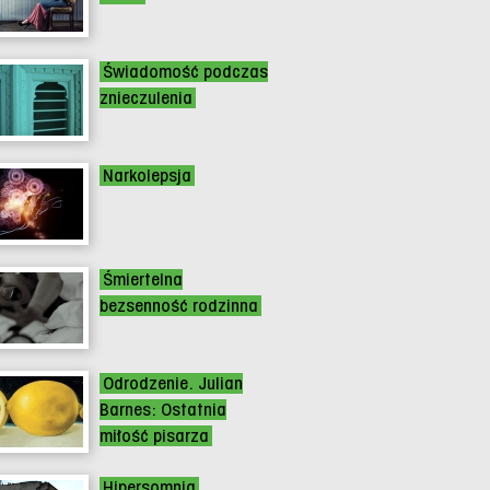
Świadomość podczas
znieczulenia
Narkolepsja
Śmiertelna
bezsenność rodzinna
Odrodzenie. Julian
Barnes: Ostatnia
miłość pisarza
Hipersomnia