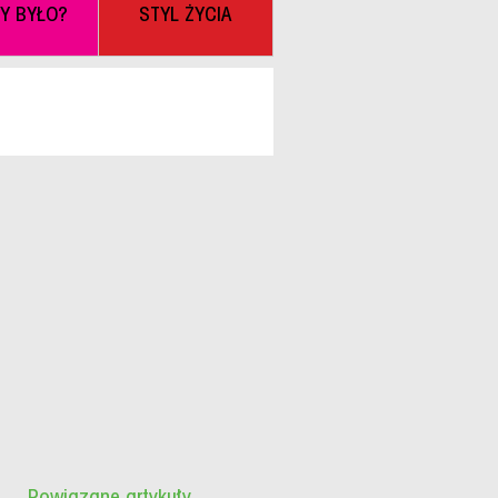
BY BYŁO?
STYL ŻYCIA
Powiązane artykuły