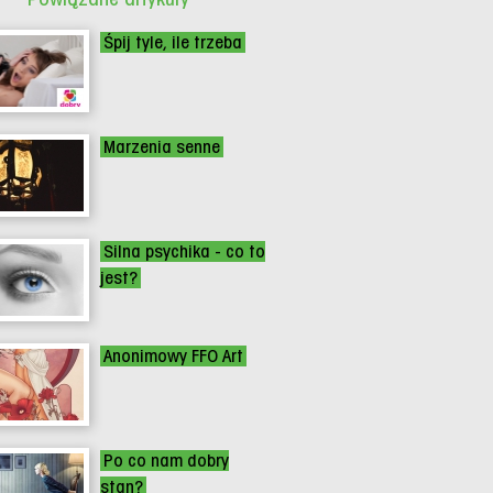
Śpij tyle, ile trzeba
Marzenia senne
Silna psychika - co to
jest?
Anonimowy FFO Art
Po co nam dobry
stan?