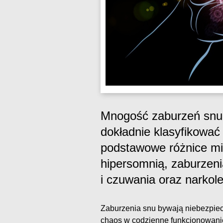
Mnogość zaburzeń snu 
dokładnie klasyfikowa
podstawowe różnice mi
hipersomnią, zaburzen
i czuwania oraz narkol
Zaburzenia snu bywają niebezpie
chaos w codzienne funkcjonowani