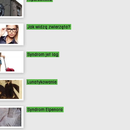
Jak widzą zwierzęta?
Syndrom jet lag
Lunatykowanie
Syndrom Elpenora