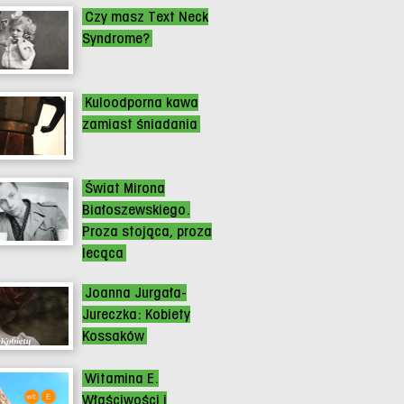
Czy masz Text Neck
Syndrome?
Kuloodporna kawa
zamiast śniadania
Świat Mirona
Białoszewskiego.
Proza stojąca, proza
lecąca
Joanna Jurgała-
Jureczka: Kobiety
Kossaków
Witamina E.
Właściwości i