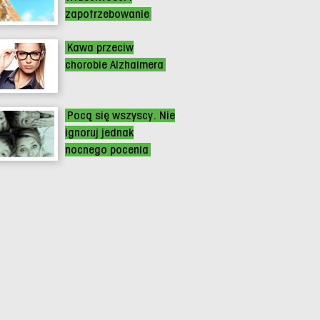
zapotrzebowanie
Kawa przeciw
chorobie Alzhaimera
Pocą się wszyscy. Nie
ignoruj jednak
nocnego pocenia