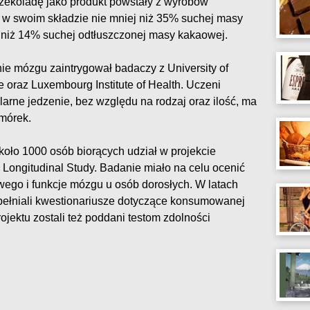
zekoladę jako produkt powstały z wyrobów
a w swoim składzie nie mniej niż 35% suchej masy
 niż 14% suchej odtłuszczonej masy kakaowej.
e mózgu zaintrygował badaczy z University of
ne oraz Luxembourg Institute of Health. Uczeni
ularne jedzenie, bez względu na rodzaj oraz ilość, ma
mórek.
oło 1000 osób biorących udział w projekcie
ongitudinal Study. Badanie miało na celu ocenić
wego i funkcje mózgu u osób dorosłych. W latach
pełniali kwestionariusze dotyczące konsumowanej
ojektu zostali też poddani testom zdolności