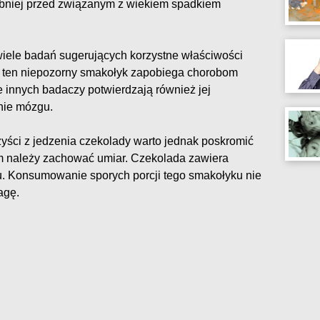
obniej przed związanym z wiekiem spadkiem
wiele badań sugerujących korzystne właściwości
że ten niepozorny smakołyk zapobiega chorobom
 innych badaczy potwierdzają również jej
nie mózgu.
ści z jedzenia czekolady warto jednak poskromić
m należy zachować umiar. Czekolada zawiera
zu. Konsumowanie sporych porcji tego smakołyku nie
agę.