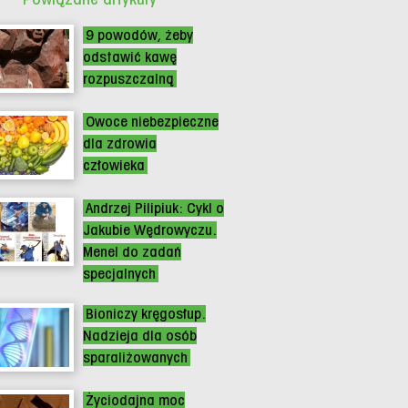
9 powodów, żeby
odstawić kawę
rozpuszczalną
Owoce niebezpieczne
dla zdrowia
człowieka
Andrzej Pilipiuk: Cykl o
Jakubie Wędrowyczu.
Menel do zadań
specjalnych
Bioniczy kręgosłup.
Nadzieja dla osób
sparaliżowanych
Życiodajna moc