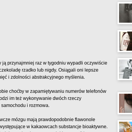
ją przynajmniej raz w tygodniu wypadli oczywiście
czekoladę rzadko lub nigdy. Osiągali oni lepsze
ięć i zdolności abstrakcyjnego myślenia.
 sobie choćby w zapamiętywaniu numerów telefonów
hodzi im też wykonywanie dwóch rzeczy
e samochodu i rozmowa.
awcze mózgu mają prawdopodobnie flawonole
e występujące w kakaowcach substancje bioaktywne.