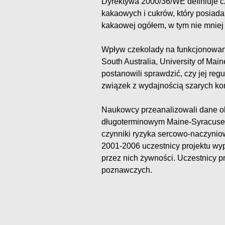
Dyrektywa 2000/36/WE definiuje c
kakaowych i cukrów, który posiad
kakaowej ogółem, w tym nie mniej
Wpływ czekolady na funkcjonowani
South Australia, University of Mai
postanowili sprawdzić, czy jej reg
związek z wydajnością szarych ko
Naukowcy przeanalizowali dane ok
długoterminowym Maine-Syracuse L
czynniki ryzyka sercowo-naczynio
2001-2006 uczestnicy projektu wy
przez nich żywności. Uczestnicy pr
poznawczych.