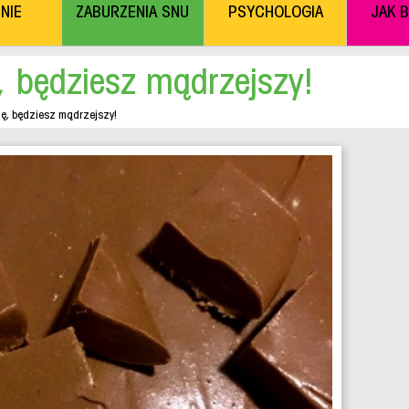
NIE
ZABURZENIA SNU
PSYCHOLOGIA
JAK 
, będziesz mądrzejszy!
ę, będziesz mądrzejszy!