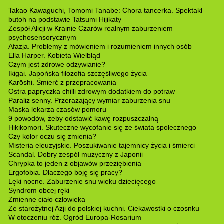
Takao Kawaguchi, Tomomi Tanabe: Chora tancerka. Spektakl
butoh na podstawie Tatsumi Hijikaty
Zespół Alicji w Krainie Czarów realnym zaburzeniem
psychosensorycznym
Afazja. Problemy z mówieniem i rozumieniem innych osób
Ella Harper. Kobieta Wielbłąd
Czym jest zdrowe odżywianie?
Ikigai. Japońska filozofia szczęśliwego życia
Karōshi. Śmierć z przepracowania
Ostra papryczka chilli zdrowym dodatkiem do potraw
Paraliż senny. Przerażający wymiar zaburzenia snu
Maska lekarza czasów pomoru
9 powodów, żeby odstawić kawę rozpuszczalną
Hikikomori. Skuteczne wycofanie się ze świata społecznego
Czy kolor oczu się zmienia?
Misteria eleuzyjskie. Poszukiwanie tajemnicy życia i śmierci
Scandal. Dobry zespół muzyczny z Japonii
Chrypka to jeden z objawów przeziębienia
Ergofobia. Dlaczego boję się pracy?
Lęki nocne. Zaburzenie snu wieku dziecięcego
Syndrom obcej ręki
Zmienne ciało człowieka
Ze starożytnej Azji do polskiej kuchni. Ciekawostki o czosnku
W otoczeniu róż. Ogród Europa-Rosarium