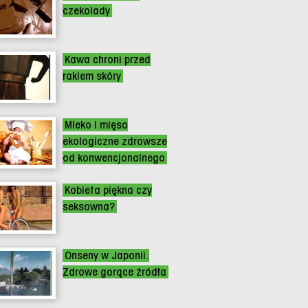
czekolady
Kawa chroni przed
rakiem skóry
Mleko i mięso
ekologiczne zdrowsze
od konwencjonalnego
Kobieta piękna czy
seksowna?
Onseny w Japonii.
Zdrowe gorące źródła