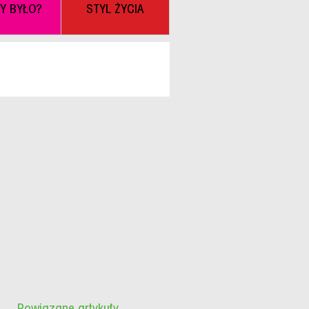
BY BYŁO?
STYL ŻYCIA
Powiązane artykuły