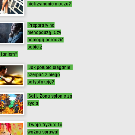
nietrzymanie moczu?
Preparaty na
menopauzę. Czy
pomogą poradzić
sobie z
itaniem?
Jak polubić bieganie i
czerpać z niego
satysfakcję?
Sati. Żona spłonie za
życia
Twoja fryzura to
ważna sprawa!