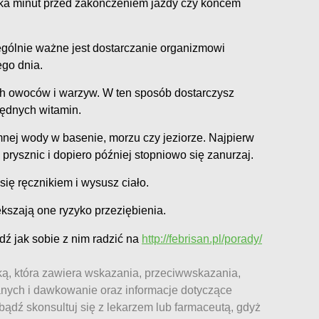
ilka minut przed zakończeniem jazdy czy końcem
gólnie ważne jest dostarczanie organizmowi
go dnia.
h owoców i warzyw. W ten sposób dostarczysz
ędnych witamin.
nej wody w basenie, morzu czy jeziorze. Najpierw
prysznic i dopiero później stopniowo się zanurzaj.
się ręcznikiem i wysusz ciało.
kszają one ryzyko przeziębienia.
ź jak sobie z nim radzić na
http://febrisan.pl/porady/
ką, która zawiera wskazania, przeciwwskazania,
nych i dawkowanie oraz informacje dotyczące
bądź skonsultuj się z lekarzem lub farmaceutą, gdyż