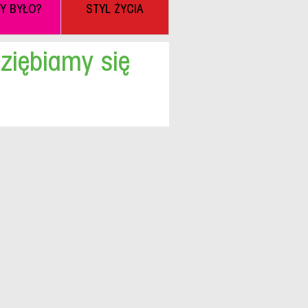
BY BYŁO?
STYL ŻYCIA
eziębiamy się