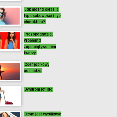
Jak można określić
typ osobowości i typ
charakteru?
Prozopagnozja.
Problem z
zapamiętywaniem
twarzy
Ocet jabłkowy
odchudza
Syndrom jet lag
Czym jest wysiłkowe