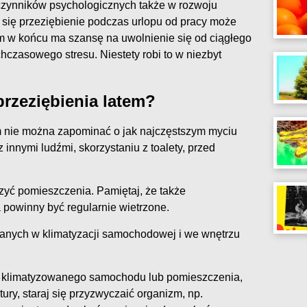
czynników psychologicznych także w rozwoju
 się przeziębienie podczas urlopu od pracy może
zm w końcu ma szansę na uwolnienie się od ciągłego
hczasowego stresu. Niestety robi to w niezbyt
przeziębienia latem?
m nie można zapominać o jak najczęstszym myciu
z innymi ludźmi, skorzystaniu z toalety, przed
trzyć pomieszczenia. Pamiętaj, że także
powinny być regularnie wietrzone.
wanych w klimatyzacji samochodowej i we wnętrzu
z klimatyzowanego samochodu lub pomieszczenia,
ury, staraj się przyzwyczaić organizm, np.