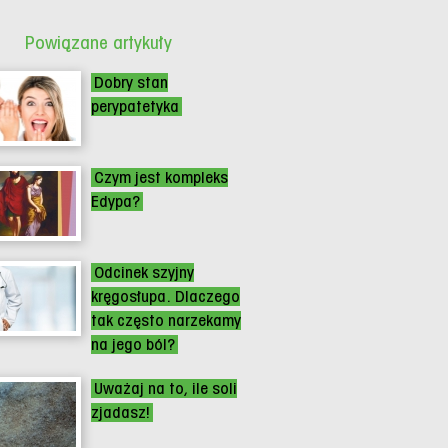
Powiązane artykuły
Dobry stan
perypatetyka
Czym jest kompleks
Edypa?
Odcinek szyjny
kręgosłupa. Dlaczego
tak często narzekamy
na jego ból?
Uważaj na to, ile soli
zjadasz!