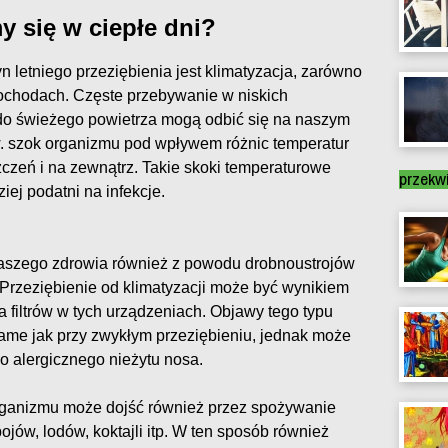
y się w ciepłe dni?
n letniego przeziębienia jest klimatyzacja, zarówno
ochodach. Częste przebywanie w niskich
 do świeżego powietrza mogą odbić się na naszym
w. szok organizmu pod wpływem różnic temperatur
zeń i na zewnątrz. Takie skoki temperaturowe
przekw
iej podatni na infekcje.
 naszego zdrowia również z powodu drobnoustrojów
 Przeziębienie od klimatyzacji może być wynikiem
filtrów w tych urządzeniach. Objawy tego typu
same jak przy zwykłym przeziębieniu, jednak może
 alergicznego nieżytu nosa.
rganizmu może dojść również przez spożywanie
jów, lodów, koktajli itp. W ten sposób również