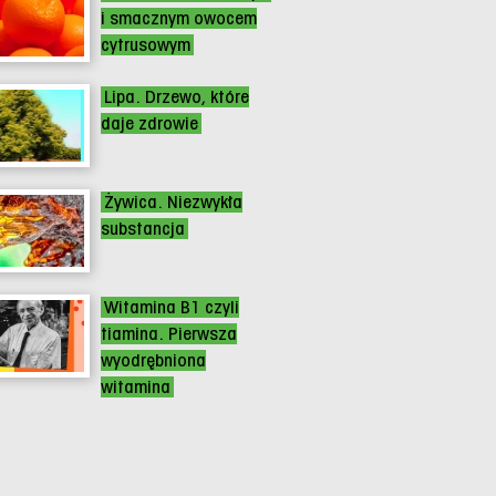
i smacznym owocem
cytrusowym
Lipa. Drzewo, które
daje zdrowie
Żywica. Niezwykła
substancja
Witamina B1 czyli
tiamina. Pierwsza
wyodrębniona
witamina