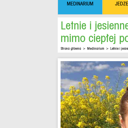
MEDINARIUM
JEDZE
Letnie i jesien
mimo ciepłej p
Strona główna
>
Medinarium
>
Letnie i je