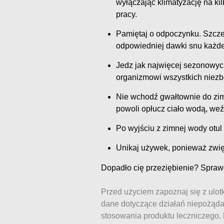
wyłączając klimatyzację na k
pracy.
Pamiętaj o odpoczynku. Szcze
odpowiedniej dawki snu każde
Jedz jak najwięcej sezonowyc
organizmowi wszystkich niezb
Nie wchodź gwałtownie do zim
powoli opłucz ciało wodą, weź 
Po wyjściu z zimnej wody otul 
Unikaj używek, ponieważ zwię
Dopadło cię przeziębienie? Sprawd
Przed użyciem zapoznaj się z ulot
dane dotyczące działań niepożąda
stosowania produktu leczniczego, 