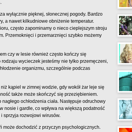
.
za wyłącznie pięknej, słonecznej pogody. Bardzo
wy, a nawet kilkudniowe obniżenie temperatur.
ioru, często zapominamy o nieco cieplejszym stroju
m. Przemoknięci i przemarznięci szybko możemy
em czy w lesie również często kończy się
o rodzaju wycieczek jesteśmy nie tylko przemęczeni,
chłodzenie organizmu, szczególnie podczas
niż kąpiel w zimnej wodzie, gdy wokół żar leje się
mność także może skończyć się przeziębieniem.
 nagłego ochłodzenia ciała. Następuje odruchowy
w nosie i gardle, co wpływa na większą podatność
i sprzyja rozwojowi wirusów.
eń może dochodzić z przyczyn psychologicznych.