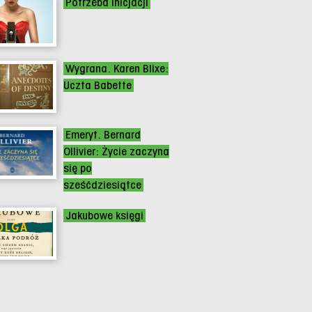
Potrzeba inicjacji
Wygrana. Karen Blixe:
Uczta Babette
Emeryt. Bernard
Ollivier: Życie zaczyna
się po
sześćdziesiątce
Jakubowe księgi