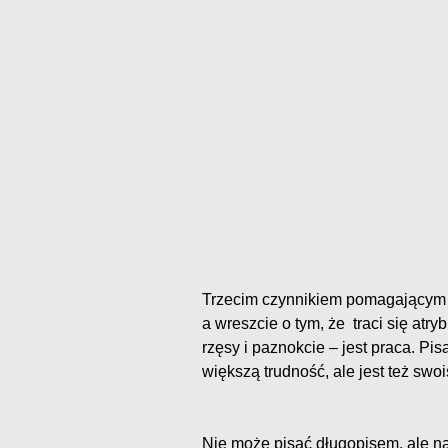
Trzecim czynnikiem pomagającym z
a wreszcie o tym, że traci się atry
rzęsy i paznokcie – jest praca. Pi
większą trudność, ale jest też swoi
Nie może pisać długopisem, ale na 