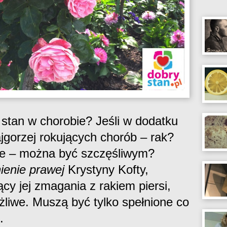
stan w chorobie? Jeśli w dodatku
najgorzej rokujących chorób – rak?
ie – można być szczęśliwym?
enie prawej
Krystyny Kofty,
ący jej zmagania z rakiem piersi,
żliwe. Muszą być tylko spełnione co
.