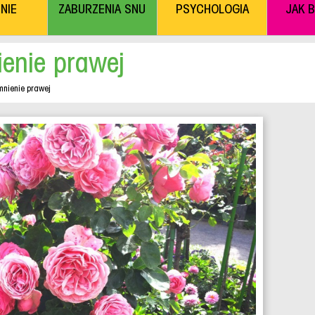
NIE
ZABURZENIA SNU
PSYCHOLOGIA
JAK 
enie prawej
nienie prawej