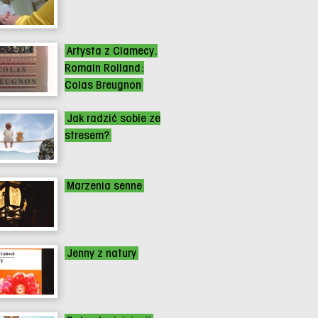
Artysta z Clamecy.
Romain Rolland:
Colas Breugnon
Jak radzić sobie ze
stresem?
Marzenia senne
Jenny z natury