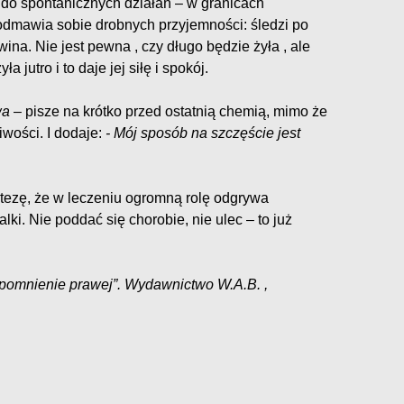
 do spontanicznych działań – w granicach
 odmawia sobie drobnych przyjemności: śledzi po
na. Nie jest pewna , czy długo będzie żyła , ale
a jutro i to daje jej siłę i spokój.
wa
– pisze na krótko przed ostatnią chemią, mimo że
iwości. I dodaje:
- Mój sposób na szczęście jest
a tezę, że w leczeniu ogromną rolę odgrywa
lki. Nie poddać się chorobie, nie ulec – to już
spomnienie prawej”. Wydawnictwo W.A.B. ,