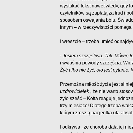
wystukać tekst nawet wtedy, gdy ło
czytelników są zapłatą za trud i p
sposobem oswajania bólu. Świadom
innym – w rzeczywistości pomaga t
I wreszcie – trzeba umieć odna
- Jestem szczęśliwa. Tak. Mówię to
i wyjaśnia powody szczęścia. Widzi 
Żyć albo nie żyć, oto jest pytanie.
Przemożna miłość życia jest silni
uzdrowicielek
, że nie warto stoso
żyło sześć – Kofta reaguje jednozna
trzy miesiące! Dlatego trzeba wal
którym zresztą pacjentka ufa absol
I odkrywa , że choroba dała jej n