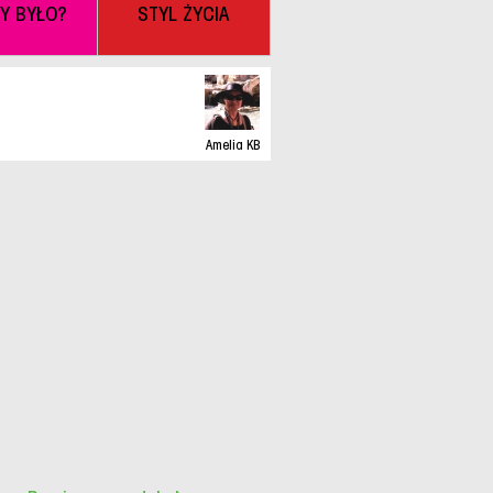
BY BYŁO?
STYL ŻYCIA
Amelia KB