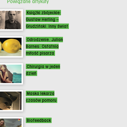
Powiązane artykuły
Książki zbójeckie:
Gustaw Herling –
Grudziński: Inny świat
Odrodzenie. Julian
Barnes: Ostatnia
miłość pisarza
Chirurgia w jeden
dzień
Maska lekarza
czasów pomoru
Biofeedback