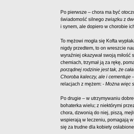
Po pierwsze – chora ma być otocz
świadomość silnego związku z dw
i synem, ale dopiero w chorobie ich
To mężowi mogła się Kofta wypłaka
nigdy przedtem, to on wreszcie na
wyraźniej okazywał swoją miłość s
chemiach, trzymał ją za rękę, po
porządnej rodzinie jest tak, że cała
Choroba kaleczy, ale i cementuje
–
relacjach z mężem: -
Można więc si
Po drugie – w utrzymywaniu dobre
bohaterka wielu; z niektórymi przez
chora, dzwonią do niej, piszą, mejlu
wspierają w leczeniu, pomagają w 
się za trudne dla kobiety osłabione