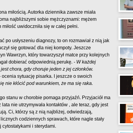
ona miłością. Autorka dziennika zawsze miała
oma najbliższymi sobie mężczyznami: mężem
 miłość uwidoczniła się w całej pełni.
ć po usłyszeniu diagnozy, to on rozmawiał z nią jak
uczył się gotować dla niej kompoty. Jeszcze
yn Wawrzyn, który towarzyszył matce przy kolejnych
magał dobierać odpowiednią perukę.
- W każdej
 jest chora, gdy choruje jeden z jej członków.
 ocenia sytuację pisarka. I jeszcze o swoich
ę nie kłócić pod warunkiem, że ma się raka.
go stanu w chorobie pomaga przyjaźń. Przyjaciół ma
 lata nie utrzymywała kontaktów , ale teraz, gdy jest
ją. Ci, którzy są z nią najbliżej, odwiedzają,
licznych codziennych sprawach, które nagle stały
j cytostatykami i sterydami.