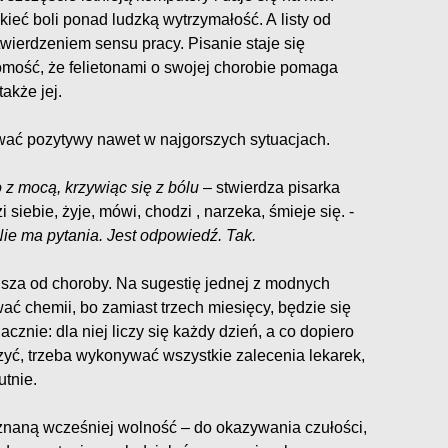
kieć boli ponad ludzką wytrzymałość. A listy od
otwierdzeniem sensu pracy. Pisanie staje się
ość, że felietonami o swojej chorobie pomaga
akże jej.
jdywać pozytywy nawet w najgorszych sytuacjach.
 z mocą, krzywiąc się z bólu
– stwierdza pisarka
siebie, żyje, mówi, chodzi , narzeka, śmieje się. -
 Nie ma pytania. Jest odpowiedź. Tak.
ejsza od choroby. Na sugestię jednej z modnych
wać chemii, bo zamiast trzech miesięcy, będzie się
cznie: dla niej liczy się każdy dzień, a co dopiero
czyć, trzeba wykonywać wszystkie zalecenia lekarek,
utnie.
ieznaną wcześniej wolność – do okazywania czułości,