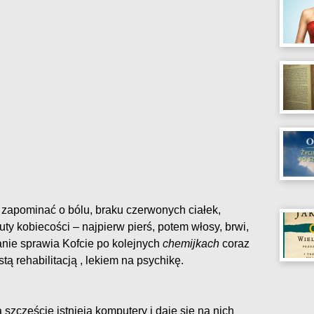
apominać o bólu, braku czerwonych ciałek,
buty kobiecości – najpierw pierś, potem włosy, brwi,
sanie sprawia Kofcie po kolejnych
chemijkach
coraz
stą rehabilitacją , lekiem na psychikę.
szczęście istnieją komputery i daje się na nich