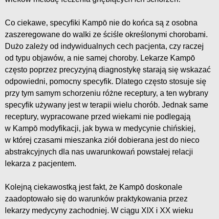
Co ciekawe, specyfiki Kampō nie do końca są z osobna
zaszeregowane do walki ze ściśle określonymi chorobami.
Dużo zależy od indywidualnych cech pacjenta, czy raczej
od typu objawów, a nie samej choroby. Lekarze Kampō
często poprzez precyzyjną diagnostykę starają się wskazać
odpowiedni, pomocny specyfik. Dlatego często stosuje się
przy tym samym schorzeniu różne receptury, a ten wybrany
specyfik używany jest w terapii wielu chorób. Jednak same
receptury, wypracowane przed wiekami nie podlegają
w Kampō modyfikacji, jak bywa w medycynie chińskiej,
w której czasami mieszanka ziół dobierana jest do nieco
abstrakcyjnych dla nas uwarunkowań powstałej relacji
lekarza z pacjentem.
Kolejną ciekawostką jest fakt, że Kampō doskonale
zaadoptowało się do warunków praktykowania przez
lekarzy medycyny zachodniej. W ciągu XIX i XX wieku