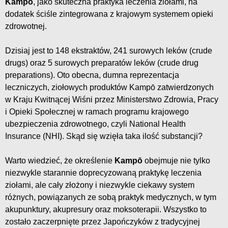
Kampō
, jako skuteczna praktyka leczenia ziołami, na
dodatek ściśle zintegrowana z krajowym systemem opieki
zdrowotnej.
Dzisiaj jest to 148 ekstraktów, 241 surowych leków (crude
drugs) oraz 5 surowych preparatów leków (crude drug
preparations). Oto obecna, dumna reprezentacja
leczniczych, ziołowych produktów Kampō zatwierdzonych
w Kraju Kwitnącej Wiśni przez Ministerstwo Zdrowia, Pracy
i Opieki Społecznej w ramach programu krajowego
ubezpieczenia zdrowotnego, czyli National Health
Insurance (NHI). Skąd się wzięła taka ilość substancji?
Warto wiedzieć, że określenie
Kampō
obejmuje nie tylko
niezwykle starannie doprecyzowaną praktykę leczenia
ziołami, ale cały złożony i niezwykle ciekawy system
różnych, powiązanych ze sobą praktyk medycznych, w tym
akupunktury, akupresury oraz moksoterapii. Wszystko to
zostało zaczerpnięte przez Japończyków z tradycyjnej