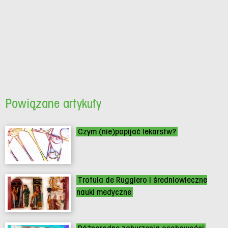
Powiązane artykuły
Czym (nie)popijać lekarstw?
Trotula de Ruggiero i średniowieczne
nauki medyczne