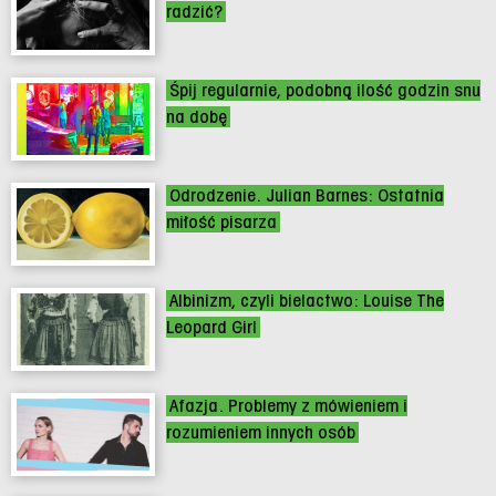
radzić?
Śpij regularnie, podobną ilość godzin snu
na dobę
Odrodzenie. Julian Barnes: Ostatnia
miłość pisarza
Albinizm, czyli bielactwo: Louise The
Leopard Girl
Afazja. Problemy z mówieniem i
rozumieniem innych osób