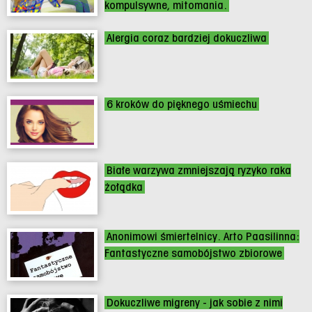
kompulsywne, mitomania.
Alergia coraz bardziej dokuczliwa
6 kroków do pięknego uśmiechu
Białe warzywa zmniejszają ryzyko raka
żołądka
Anonimowi śmiertelnicy. Arto Paasilinna:
Fantastyczne samobójstwo zbiorowe
Dokuczliwe migreny - jak sobie z nimi