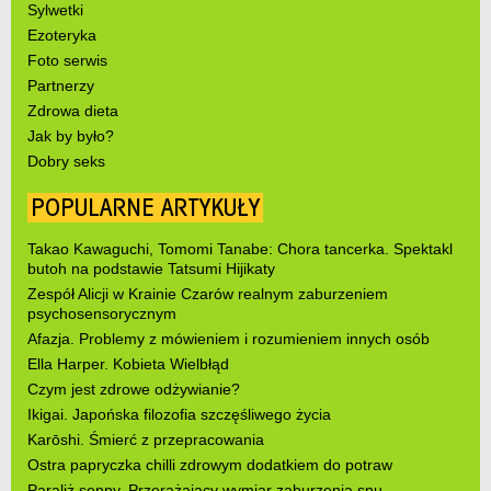
Sylwetki
Ezoteryka
Foto serwis
Partnerzy
Zdrowa dieta
Jak by było?
Dobry seks
POPULARNE ARTYKUŁY
Takao Kawaguchi, Tomomi Tanabe: Chora tancerka. Spektakl
butoh na podstawie Tatsumi Hijikaty
Zespół Alicji w Krainie Czarów realnym zaburzeniem
psychosensorycznym
Afazja. Problemy z mówieniem i rozumieniem innych osób
Ella Harper. Kobieta Wielbłąd
Czym jest zdrowe odżywianie?
Ikigai. Japońska filozofia szczęśliwego życia
Karōshi. Śmierć z przepracowania
Ostra papryczka chilli zdrowym dodatkiem do potraw
Paraliż senny. Przerażający wymiar zaburzenia snu