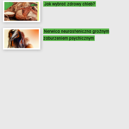
Jak wybrać zdrowy chleb?
Nerwica neurasteniczna groźnym
zaburzeniem psychicznym