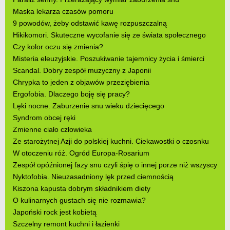
Maska lekarza czasów pomoru
9 powodów, żeby odstawić kawę rozpuszczalną
Hikikomori. Skuteczne wycofanie się ze świata społecznego
Czy kolor oczu się zmienia?
Misteria eleuzyjskie. Poszukiwanie tajemnicy życia i śmierci
Scandal. Dobry zespół muzyczny z Japonii
Chrypka to jeden z objawów przeziębienia
Ergofobia. Dlaczego boję się pracy?
Lęki nocne. Zaburzenie snu wieku dziecięcego
Syndrom obcej ręki
Zmienne ciało człowieka
Ze starożytnej Azji do polskiej kuchni. Ciekawostki o czosnku
W otoczeniu róż. Ogród Europa-Rosarium
Zespół opóźnionej fazy snu czyli śpię o innej porze niż wszyscy
Nyktofobia. Nieuzasadniony lęk przed ciemnością
Kiszona kapusta dobrym składnikiem diety
O kulinarnych gustach się nie rozmawia?
Japoński rock jest kobietą
Szczelny remont kuchni i łazienki