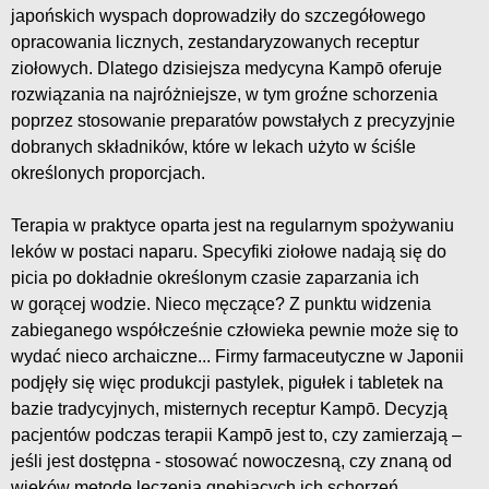
japońskich wyspach doprowadziły do szczegółowego
opracowania licznych, zestandaryzowanych receptur
ziołowych. Dlatego dzisiejsza medycyna Kampō oferuje
rozwiązania na najróżniejsze, w tym groźne schorzenia
poprzez stosowanie preparatów powstałych z precyzyjnie
dobranych składników, które w lekach użyto w ściśle
określonych proporcjach.
Terapia w praktyce oparta jest na regularnym spożywaniu
leków w postaci naparu. Specyfiki ziołowe nadają się do
picia po dokładnie określonym czasie zaparzania ich
w gorącej wodzie. Nieco męczące? Z punktu widzenia
zabieganego współcześnie człowieka pewnie może się to
wydać nieco archaiczne... Firmy farmaceutyczne w Japonii
podjęły się więc produkcji pastylek, pigułek i tabletek na
bazie tradycyjnych, misternych receptur Kampō. Decyzją
pacjentów podczas terapii Kampō jest to, czy zamierzają –
jeśli jest dostępna - stosować nowoczesną, czy znaną od
wieków metodę leczenia gnębiących ich schorzeń.