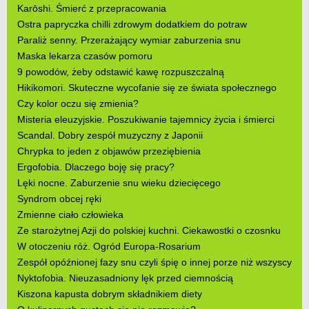
Karōshi. Śmierć z przepracowania
Ostra papryczka chilli zdrowym dodatkiem do potraw
Paraliż senny. Przerażający wymiar zaburzenia snu
Maska lekarza czasów pomoru
9 powodów, żeby odstawić kawę rozpuszczalną
Hikikomori. Skuteczne wycofanie się ze świata społecznego
Czy kolor oczu się zmienia?
Misteria eleuzyjskie. Poszukiwanie tajemnicy życia i śmierci
Scandal. Dobry zespół muzyczny z Japonii
Chrypka to jeden z objawów przeziębienia
Ergofobia. Dlaczego boję się pracy?
Lęki nocne. Zaburzenie snu wieku dziecięcego
Syndrom obcej ręki
Zmienne ciało człowieka
Ze starożytnej Azji do polskiej kuchni. Ciekawostki o czosnku
W otoczeniu róż. Ogród Europa-Rosarium
Zespół opóźnionej fazy snu czyli śpię o innej porze niż wszyscy
Nyktofobia. Nieuzasadniony lęk przed ciemnością
Kiszona kapusta dobrym składnikiem diety