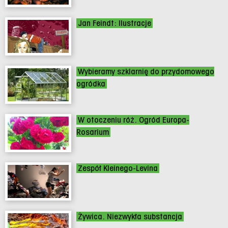
Jan Feindt: Ilustracje
Wybieramy szklarnię do przydomowego
ogródka
W otoczeniu róż. Ogród Europa-
Rosarium
Zespół Kleinego-Levina
Żywica. Niezwykła substancja