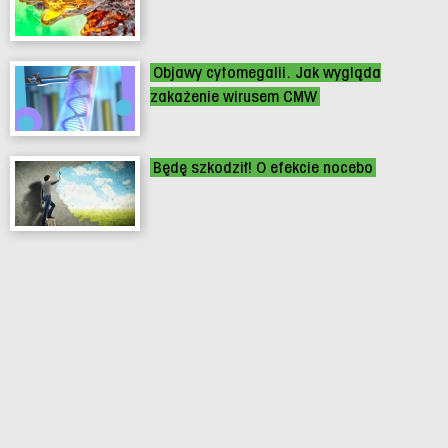
Objawy cytomegalii. Jak wygląda
zakażenie wirusem CMW
Będę szkodził! O efekcie nocebo