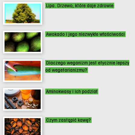
Lipa. Drzewo, które daje zdrowie
Awokado i jego niezwykłe właściwości
Dlaczego weganizm jest etycznie lepszy
od wegetarianizmu?
Aminokwasy i ich podział
Czym zastąpić kawę?