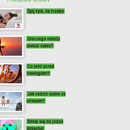
Śpij tyle, ile trzeba
Dlaczego należy
unikać cukru?
Co jeść przed
treningiem?
Jak radzić sobie ze
stresem?
Śmiej się na jodze
śmiechu!