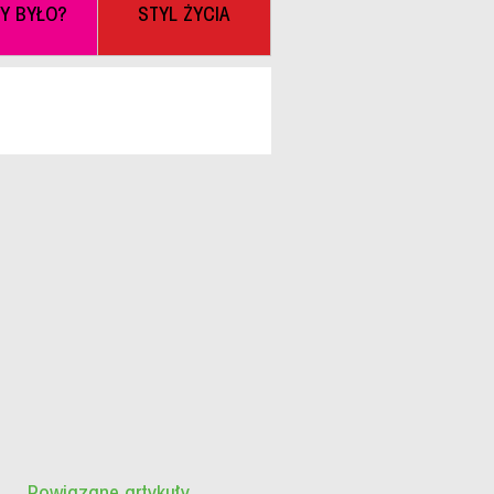
BY BYŁO?
STYL ŻYCIA
Powiązane artykuły