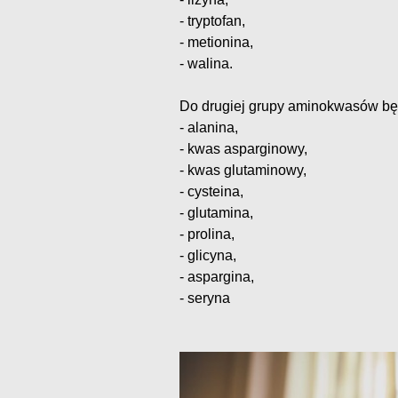
- tryptofan,
- metionina,
- walina.
Do drugiej grupy aminokwasów będ
- alanina,
- kwas asparginowy,
- kwas glutaminowy,
- cysteina,
- glutamina,
- prolina,
- glicyna,
- aspargina,
- seryna