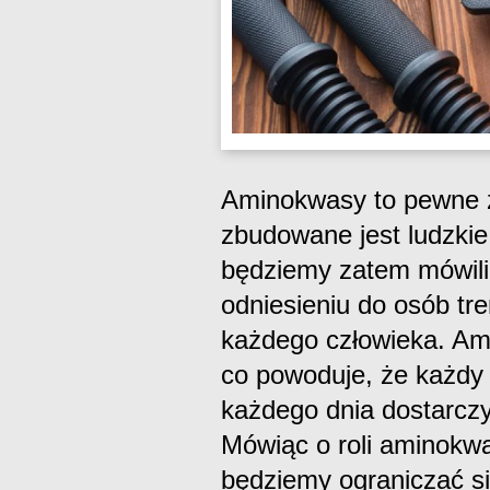
Aminokwasy to pewne z
zbudowane jest ludzki
będziemy zatem mówili 
odniesieniu do osób tre
każdego człowieka. Am
co powoduje, że każdy 
każdego dnia dostarczyć
Mówiąc o roli aminokw
będziemy ograniczać się