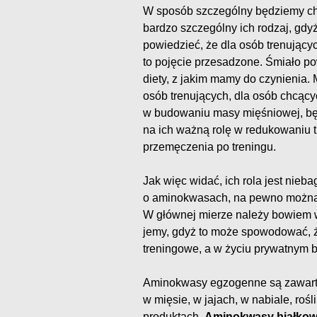
W sposób szczególny będziemy ch
bardzo szczególny ich rodzaj, gd
powiedzieć, że dla osób trenujący
to pojęcie przesadzone. Śmiało po
diety, z jakim mamy do czynienia.
osób trenujących, dla osób chcący
w budowaniu masy mięśniowej, bę
na ich ważną rolę w redukowaniu t
przemęczenia po treningu.
Jak więc widać, ich rola jest nieb
o aminokwasach, na pewno można m
W głównej mierze należy bowiem w
jemy, gdyż to może spowodować, 
treningowe, a w życiu prywatnym 
Aminokwasy egzogenne są zawarte
w mięsie, w jajach, w nabiale, roś
produktach.
Aminokwasy białko