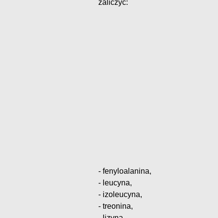
zaliczyć:
- fenyloalanina,
- leucyna,
- izoleucyna,
- treonina,
- lizyna,