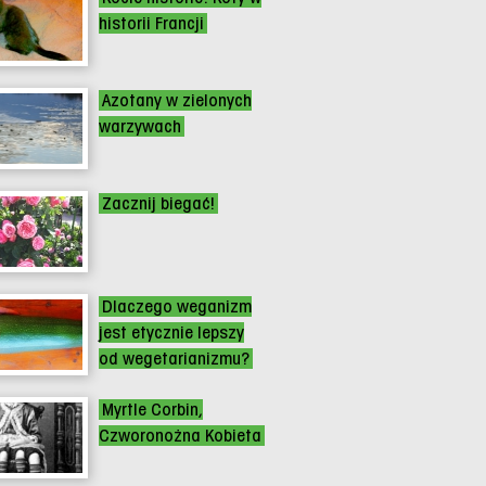
historii Francji
Azotany w zielonych
warzywach
Zacznij biegać!
Dlaczego weganizm
jest etycznie lepszy
od wegetarianizmu?
Myrtle Corbin,
Czworonożna Kobieta