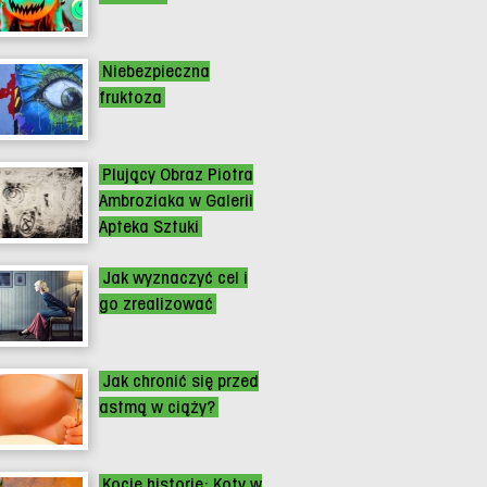
Niebezpieczna
fruktoza
Plujący Obraz Piotra
Ambroziaka w Galerii
Apteka Sztuki
Jak wyznaczyć cel i
go zrealizować
Jak chronić się przed
astmą w ciąży?
Kocie historie: Koty w