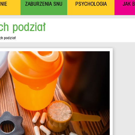
NIE
ZABURZENIA SNU
PSYCHOLOGIA
JAK 
ch podział
ch podział