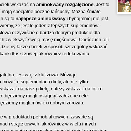
cieli wskazać na
aminokwasy rozgałęzione.
Jest to
yż mają specjalne boczne łańcuchy. Można śmiało
ch są to
najlepsze aminokwasy
i bynajmniej nie jest
wiemy, że jest to jeden z lepszych suplementów
 Mowa oczywiście o bardzo dobrym produkcie dla
ch zwiększyć swoją masę mięśniową. Oprócz ich roli
dziemy także chcieli w sposób szczególny wskazać
kanki tłuszczowej jak również redukowaniu
agatelna, jest wręcz kluczowa. Mówiąc
ówić o suplementach diety, ale nie tylko.
skazać na naszą dietę, należy wskazać na to, co
że będziemy mogli osiągnąć założone cele
będziemy mogli mówić o dobrym zdrowiu.
 w produktach pełnobiałkowych, zawarte są
linach strączkowych jak również w wielu innych
we
pomagają nam uzyskać znacznie większy poziom