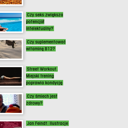
Czy seks zwiększa
potencjał
intelektualny?
Czy suplementować
witaminę B12?
Street Workout.
Miejski trening
poprawia kondycję
Czy śmiech jest
zdrowy?
Jan Feindt: Ilustracje