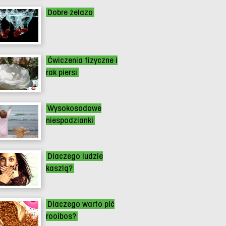
Dobre żelazo
Ćwiczenia fizyczne i
rak piersi
Wysokosodowe
niespodzianki
Dlaczego ludzie
kaszlą?
Dlaczego warto pić
rooibos?